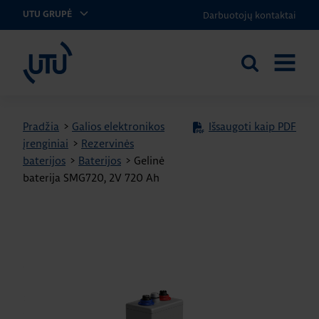
Darbuotojų kontaktai
UTU GRUPĖ
UTU Lithuania
Ieškoti
ATIDARY
svetainėje
MENIU
Pradžia
>
Galios elektronikos
Išsaugoti kaip PDF
įrenginiai
>
Rezervinės
baterijos
>
Baterijos
>
Gelinė
baterija SMG720, 2V 720 Ah