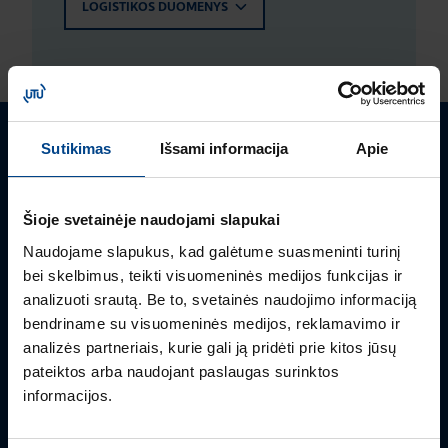
LOGISTIKOS DUOMENYS
Sutikimas
Išsami informacija
Apie
Turite klausimų? Susisiekite
Mielai atsakysime į Jums aktualius klausimus.
Šioje svetainėje naudojami slapukai
Naudojame slapukus, kad galėtume suasmeninti turinį
bei skelbimus, teikti visuomeninės medijos funkcijas ir
analizuoti srautą. Be to, svetainės naudojimo informaciją
bendriname su visuomeninės medijos, reklamavimo ir
analizės partneriais, kurie gali ją pridėti prie kitos jūsų
pateiktos arba naudojant paslaugas surinktos
informacijos.