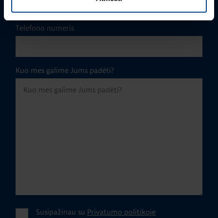
Telefono numeris
Kuo mes galime Jums padėti?
Susipažinau su
Privatumo politikoje