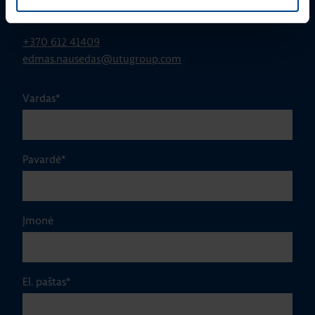
Edmas Nausėdas
+370 612 41409
edmas.nausedas@utugroup.com
Vardas
*
Pavardė
*
Įmonė
El. paštas
*