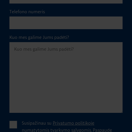
Telefono numeris
Kuo mes galime Jums padėti?
Susipažinau su
Privatumo politikoje
numatytomis tvarkymo sąlygomis.
Paspaudę