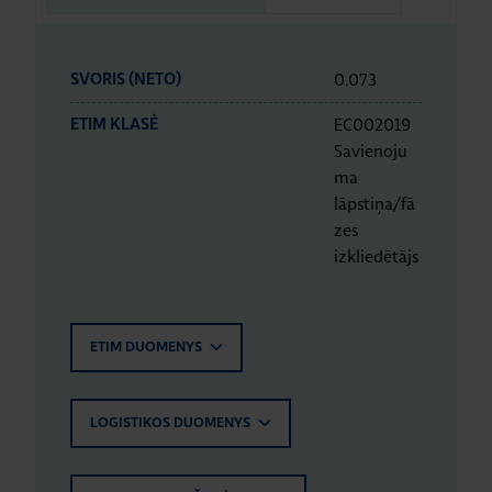
0.073
SVORIS (NETO)
EC002019
ETIM KLASĖ
Savienoju
ma
lāpstiņa/fā
zes
izkliedētājs
ETIM DUOMENYS
LOGISTIKOS DUOMENYS