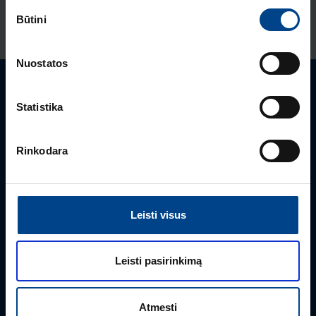
Sutikimo
Produkto kodas: HHT200DR
Būtini
pasirinkimas
Nuostatos
Turite klausimų? Susisiekite
Statistika
Mielai atsakysime į Jums aktualius klausimus.
Rinkodara
Leisti visus
Leisti pasirinkimą
Atmesti
PRODUKTO VADOVAS