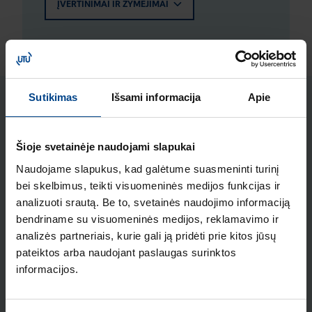
ĮVERTINIMAI IR ŽYMĖJIMAI
Sutikimas
Išsami informacija
Apie
Susiję produktai
Šioje svetainėje naudojami slapukai
Automatinis jungiklis MCCB h3+
Naudojame slapukus, kad galėtume suasmeninti turinį
P250 LSI 3x250A 25kA
bei skelbimus, teikti visuomeninės medijos funkcijas ir
Produkto kodas: HHT250JR
analizuoti srautą. Be to, svetainės naudojimo informaciją
Automatinis jungiklis MCCB h3+
bendriname su visuomeninės medijos, reklamavimo ir
analizės partneriais, kurie gali ją pridėti prie kitos jūsų
P250 TM 3x250A 25kA
pateiktos arba naudojant paslaugas surinktos
Produkto kodas: HHT250DR
informacijos.
Automatinis jungiklis MCCB h3+
P250 TM 3x200A 25kA