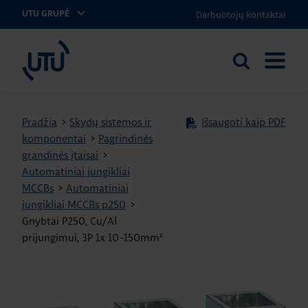
Darbuotojų kontaktai
UTU GRUPĖ
UTU Lithuania
Ieškoti
ATIDARY
svetainėje
MENIU
Pradžia
>
Skydų sistemos ir
Išsaugoti kaip PDF
komponentai
>
Pagrindinės
grandinės įtaisai
>
Automatiniai jungikliai
MCCBs
>
Automatiniai
jungikliai MCCBs p250
>
Gnybtai P250, Cu/Al
prijungimui, 3P 1x 10-150mm²