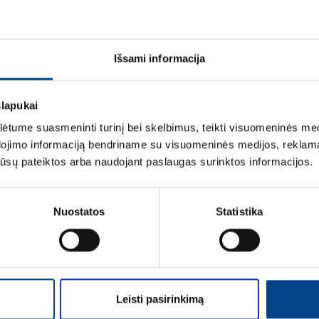
ETIM DUOMENYS
LOGISTIKOS DUOM
Išsami informacija
ĮVERTINIMAI IR ŽYM
slapukai
tume suasmeninti turinį bei skelbimus, teikti visuomeninės medij
dojimo informaciją bendriname su visuomeninės medijos, reklamav
os jūsų pateiktos arba naudojant paslaugas surinktos informacijos.
Nuostatos
Statistika
Vardas
*
Leisti pasirinkimą
Pavardė
*