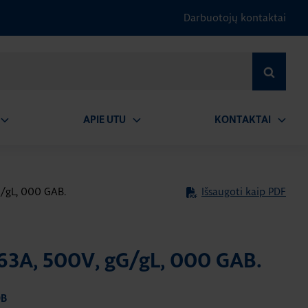
Darbuotojų kontaktai
IEŠKOTI
APIE UTU
KONTAKTAI
tidaryti
Atidaryti
Atidary
submeniu
submeniu
submen
G/gL, 000 GAB.
Išsaugoti kaip PDF
, 63A, 500V, gG/gL, 000 GAB.
0B