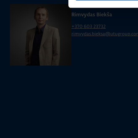
PRODUKTO VADOVAS
Rimvydas Biekša
+370 603 23732
rimvydas.bieksa@utugroup.co