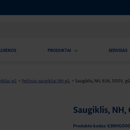
UJIENOS
PRODUKTAI
SERVISAS
Atidaryti
A
submeniu
ikliai gG
>
Peiliniai saugikliai NH gG
>
Saugiklis, NH, 63A, 500V, g
Saugiklis, NH
Produkto kodas: 63NHG00