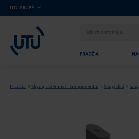
UTU GRUPĖ
UTU Lithuania
Ieškoti
svetainėje
PRADŽIA
NA
Pradžia
>
Skydų sistemos ir komponentai
>
Saugikliai
>
Saug