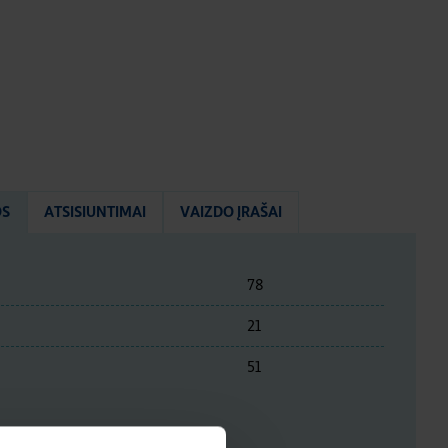
OS
ATSISIUNTIMAI
VAIZDO ĮRAŠAI
78
21
51