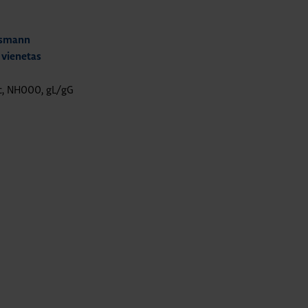
ssmann
 vienetas
ac, NH000, gL/gG