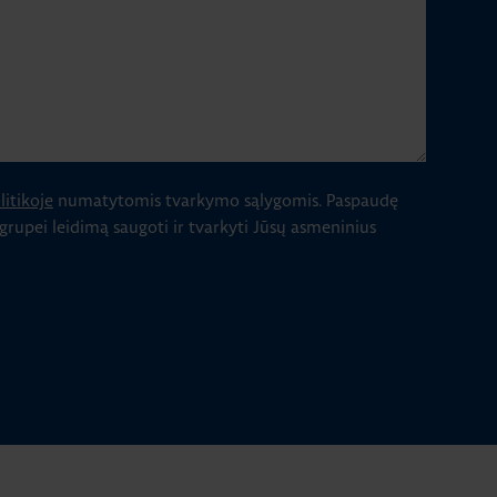
itikoje
numatytomis tvarkymo sąlygomis.
Paspaudę
 grupei leidimą saugoti ir tvarkyti Jūsų asmeninius