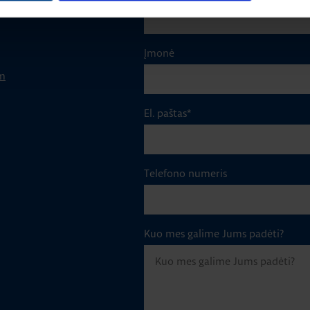
Įmonė
m
El. paštas
*
Telefono numeris
Kuo mes galime Jums padėti?