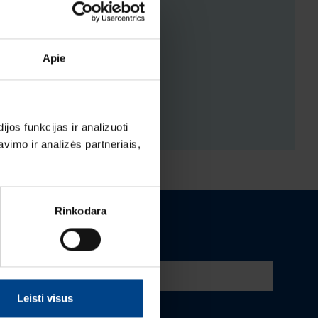
ENYS
Apie
ĖJIMAI
os funkcijas ir analizuoti
imo ir analizės partneriais,
Rinkodara
Leisti visus