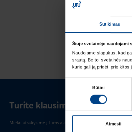
Sutikimas
Šioje svetainėje naudojami 
Naudojame slapukus, kad galė
srautą. Be to, svetainės nau
kurie gali ją pridėti prie kit
Sutikimo
Būtini
pasirinkimas
Turite klausimų? Susisiekite
Mielai atsakysime į Jums aktualius klausimus.
Atmesti