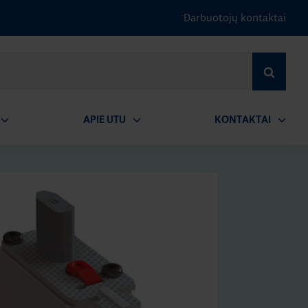
Darbuotojų kontaktai
IEŠKOTI
APIE UTU
KONTAKTAI
tidaryti
Atidaryti
Atidary
submeniu
submeniu
submen