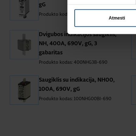
gG
Produkto kodas: 100NHG00B-690
Atmesti
Dvigubos indikacijos saugiklis,
NH, 400A, 690V, gG, 3
gabaritas
Produkto kodas: 400NHG3B-690
Saugiklis su indikacija, NH00,
100A, 690V, gG
Produkto kodas: 100NHG00BI-690