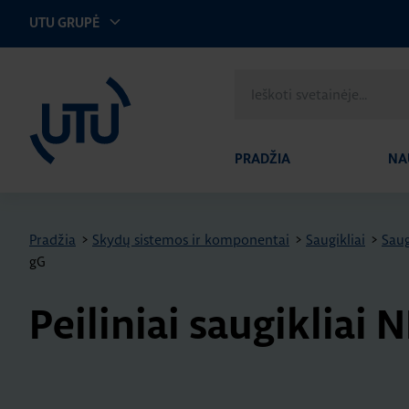
UTU GRUPĖ
UTU Lithuania
Ieškoti
svetainėje
PRADŽIA
NA
Pradžia
>
Skydų sistemos ir komponentai
>
Saugikliai
>
Saug
gG
Peiliniai saugikliai 