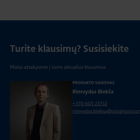
Turite klausimų? Susisiekite
Mielai atsakysime į Jums aktualius klausimus.
PRODUKTO VADOVAS
Rimvydas Biekša
+370 603 23732
rimvydas.bieksa@utugroup.co