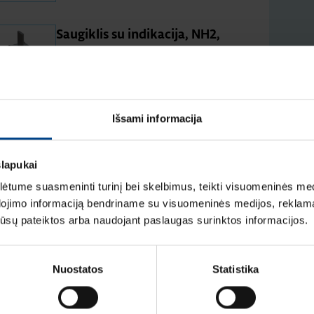
Saugiklis su indikacija, NH2,
400A, 500V, gL/gG
Produkto kodas: 400NHG2B
Išsami informacija
Saugiklis su indikacija, NH3,
800A, 500V, gL/gG
slapukai
Produkto kodas: 800NHG3B
tume suasmeninti turinį bei skelbimus, teikti visuomeninės medij
dojimo informaciją bendriname su visuomeninės medijos, reklamav
Saugiklis, NH, 63A 690V gG,
os jūsų pateiktos arba naudojant paslaugas surinktos informacijos.
000 GAB.
Produkto kodas: 63NHG00B-690
Nuostatos
Statistika
Saugiklis, NH, 355A, 690V,