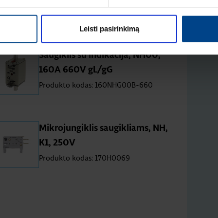
gG/gL, 3 GAB.
Produkto kodas: 355NHG3B-690
Leisti pasirinkimą
Saugiklis su indikacija, NH00,
160A 660V gL/gG
Produkto kodas: 160NHG00B-660
Mikrojungiklis saugikliams, NH,
K1, 250V
Produkto kodas: 170H0069