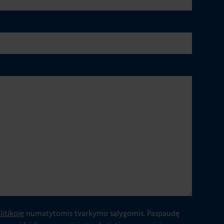
itikoje
numatytomis tvarkymo sąlygomis.
Paspaudę