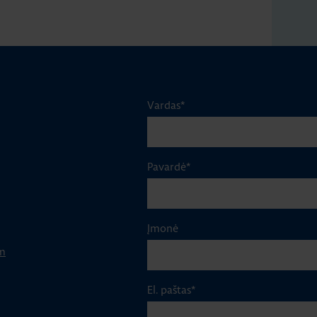
Vardas
*
Pavardė
*
Įmonė
m
El. paštas
*