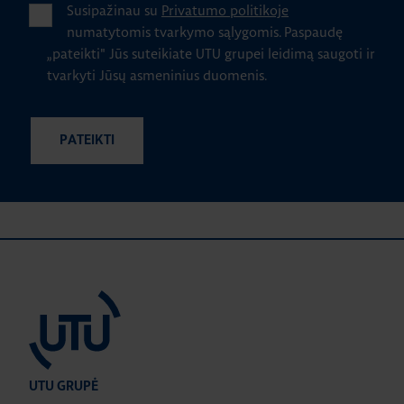
Susipažinau su
Privatumo politikoje
numatytomis tvarkymo sąlygomis.
Paspaudę
„pateikti" Jūs suteikiate UTU grupei leidimą saugoti ir
tvarkyti Jūsų asmeninius duomenis.
UTU GRUPĖ