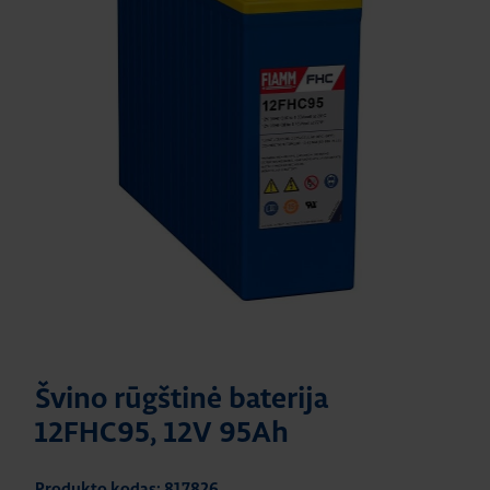
Švino rūgštinė baterija
12FHC95, 12V 95Ah
Produkto kodas: 817826