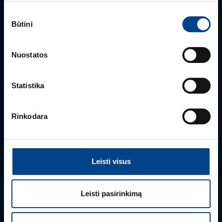
Sutikimo
GALIOS ELEKTRONIKOS SKYRIAUS VADOVAS
Būtini
pasirinkimas
Gintaras Javorovičius
+370 612 61970
Nuostatos
gintaras.javorovicius@utugroup.com
Statistika
Vardas
*
Rinkodara
Pavardė
*
Leisti visus
Įmonė
Leisti pasirinkimą
El. paštas
*