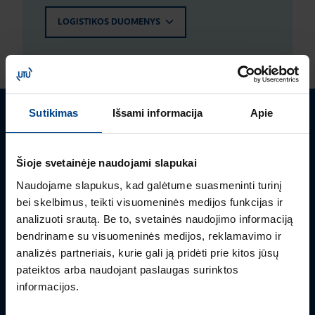
LOGISTIKOS DUOMENYS
Sutikimas
Išsami informacija
Apie
Turite klausimų? Susisiekite
Šioje svetainėje naudojami slapukai
Mielai atsakysime į Jums aktualius klausimus.
Naudojame slapukus, kad galėtume suasmeninti turinį
bei skelbimus, teikti visuomeninės medijos funkcijas ir
analizuoti srautą. Be to, svetainės naudojimo informaciją
bendriname su visuomeninės medijos, reklamavimo ir
analizės partneriais, kurie gali ją pridėti prie kitos jūsų
pateiktos arba naudojant paslaugas surinktos
informacijos.