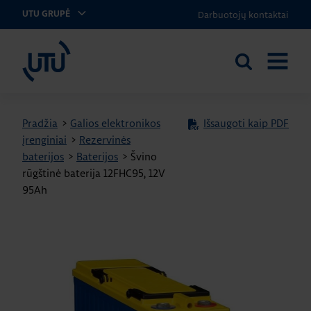
Darbuotojų kontaktai
UTU GRUPĖ
UTU Lithuania
Ieškoti
ATIDARY
svetainėje
MENIU
Pradžia
>
Galios elektronikos
Išsaugoti kaip PDF
įrenginiai
>
Rezervinės
baterijos
>
Baterijos
>
Švino
rūgštinė baterija 12FHC95, 12V
95Ah