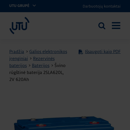
Darbuotojų kontaktai
UTU GRUPĖ
UTU Lithuania
Ieškoti
ATIDARY
svetainėje
MENIU
Pradžia
>
Galios elektronikos
Išsaugoti kaip PDF
įrenginiai
>
Rezervinės
baterijos
>
Baterijos
>
Švino
rūgštinė baterija 2SLA620L,
2V 620Ah