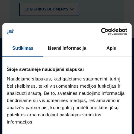
LOGISTIKOS DUOMENYS
Sutikimas
Išsami informacija
Apie
Turite klausimų? Susisiekite
Šioje svetainėje naudojami slapukai
Mielai atsakysime į Jums aktualius klausimus.
Naudojame slapukus, kad galėtume suasmeninti turinį
bei skelbimus, teikti visuomeninės medijos funkcijas ir
analizuoti srautą. Be to, svetainės naudojimo informaciją
bendriname su visuomeninės medijos, reklamavimo ir
analizės partneriais, kurie gali ją pridėti prie kitos jūsų
pateiktos arba naudojant paslaugas surinktos
informacijos.