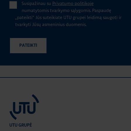
Susipažinau su
Privatumo politikoje
numatytomis tvarkymo sąlygomis.
Paspaudę
„pateikti" Jūs suteikiate UTU grupei leidimą saugoti ir
tvarkyti Jūsų asmeninius duomenis.
UTU GRUPĖ