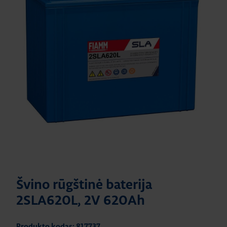
Švino rūgštinė baterija
2SLA620L, 2V 620Ah
Produkto kodas: 817737