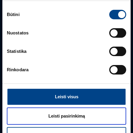
Sutikimo
GALIOS ELEKTRONIKOS SKYRIAUS VADOVAS
Būtini
pasirinkimas
Gintaras Javorovičius
+370 612 61970
Nuostatos
gintaras.javorovicius@utugroup.com
Statistika
Vardas
*
Rinkodara
Pavardė
*
Leisti visus
Įmonė
Leisti pasirinkimą
El. paštas
*