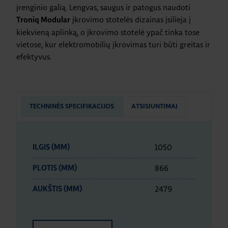
įrenginio galią. Lengvas, saugus ir patogus naudoti
įkrovimo stotelės dizainas įsilieja į
Troniq Modular
kiekvieną aplinką, o įkrovimo stotelė ypač tinka tose
vietose, kur elektromobilių įkrovimas turi būti greitas ir
efektyvus.
TECHNINĖS SPECIFIKACIJOS
ATSISIUNTIMAI
1050
ILGIS (MM)
866
PLOTIS (MM)
2479
AUKŠTIS (MM)