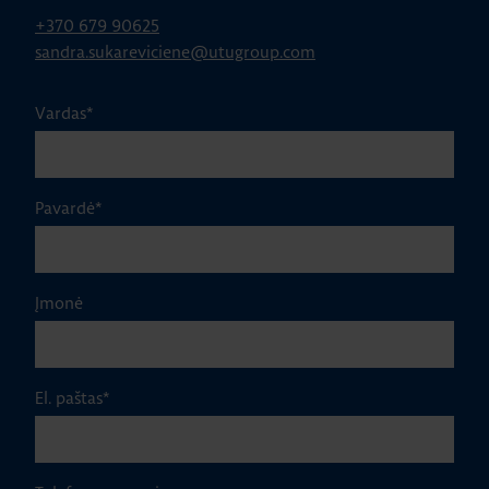
+370 679 90625
sandra.sukareviciene@utugroup.com
Vardas
*
Pavardė
*
Įmonė
El. paštas
*