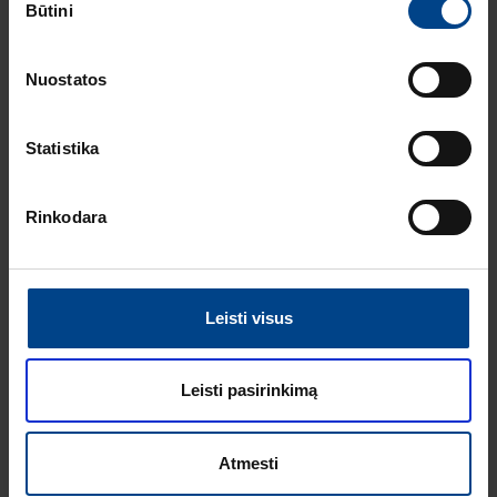
PRODUKTAI
Būtini
pasirinkimas
24.11.2025
Skaitymo laikas: 2
min
Nuostatos
Hager witty one –
išmanus
Statistika
sprendimas
namams
ELEKTROMOBILIO
Rinkodara
ĮKROVIMAS
RENGINIAI
22.5.2025
Skaitymo laikas: 1 min
Wallbox eM4
Leisti visus
vebinaras: viskas
apie modernų
įkrovimą
Leisti pasirinkimą
Atmesti
ŽIŪRĖTI DAUGIAU STRAIPSNIŲ