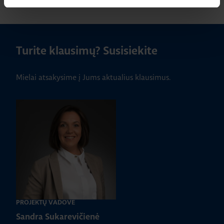
Turite klausimų? Susisiekite
Mielai atsakysime į Jums aktualius klausimus.
PROJEKTŲ VADOVĖ
Sandra Sukarevičienė