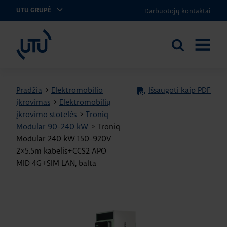
Darbuotojų kontaktai
UTU GRUPĖ
UTU Lithuania
Ieškoti
ATIDARY
svetainėje
MENIU
Pradžia
>
Elektromobilio
Išsaugoti kaip PDF
įkrovimas
>
Elektromobilių
įkrovimo stotelės
>
Troniq
Modular 90-240 kW
>
Troniq
Modular 240 kW 150-920V
2×5.5m kabelis+CCS2 APO
MID 4G+SIM LAN, balta