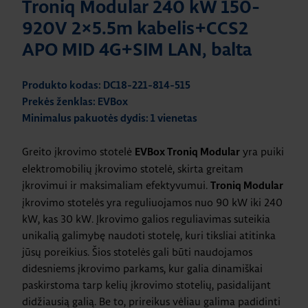
Troniq Modular 240 kW 150-
920V 2×5.5m kabelis+CCS2
APO MID 4G+SIM LAN, balta
Produkto kodas: DC18-221-814-515
Prekės ženklas: EVBox
Minimalus pakuotės dydis: 1 vienetas
Greito įkrovimo stotelė
yra puiki
EVBox Troniq Modular
elektromobilių įkrovimo stotelė, skirta greitam
įkrovimui ir maksimaliam efektyvumui.
Troniq Modular
įkrovimo stotelės yra reguliuojamos nuo 90 kW iki 240
kW, kas 30 kW. Įkrovimo galios reguliavimas suteikia
unikalią galimybę naudoti stotelę, kuri tiksliai atitinka
jūsų poreikius. Šios stotelės gali būti naudojamos
didesniems įkrovimo parkams, kur galia dinamiškai
paskirstoma tarp kelių įkrovimo stotelių, pasidalijant
didžiausią galią. Be to, prireikus vėliau galima padidinti