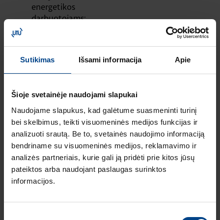
energetikos
darbuotojams:
susipažinkite su
elektromobilių
įkrovimo
Sutikimas
Išsami informacija
Apie
sprendimais
ELEKTROMOBILIO
ĮKROVIMAS
Šioje svetainėje naudojami slapukai
8.1.2026
Skaitymo laikas: 4
Naudojame slapukus, kad galėtume suasmeninti turinį
min
bei skelbimus, teikti visuomeninės medijos funkcijas ir
Elektromobilių
analizuoti srautą. Be to, svetainės naudojimo informaciją
įkrovimo
bendriname su visuomeninės medijos, reklamavimo ir
sprendimai: kaip
analizės partneriais, kurie gali ją pridėti prie kitos jūsų
pasirinkti tinkamą
pateiktos arba naudojant paslaugas surinktos
stotelę skirtingiems
informacijos.
poreikiams
ELEKTROMOBILIO
ĮKROVIMAS
NAUJI
Sutikimo