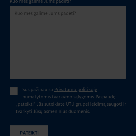
Kuo mes galime Jums padėti?
Susipažinau su
Privatumo politikoje
numatytomis tvarkymo sąlygomis.
Paspaudę
„pateikti" Jūs suteikiate UTU grupei leidimą saugoti ir
tvarkyti Jūsų asmeninius duomenis.