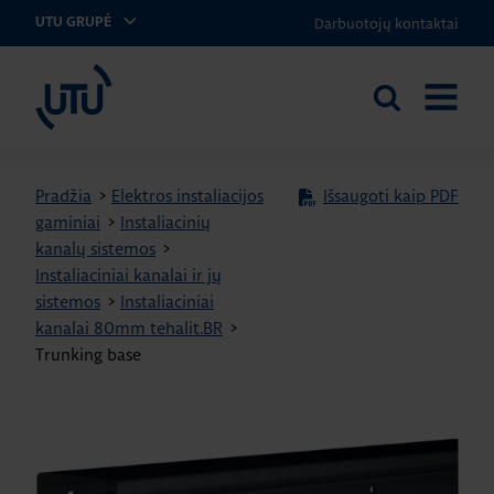
Darbuotojų kontaktai
UTU GRUPĖ
UTU Lithuania
Ieškoti
ATIDARY
svetainėje
MENIU
Pradžia
>
Elektros instaliacijos
Išsaugoti kaip PDF
gaminiai
>
Instaliacinių
kanalų sistemos
>
Instaliaciniai kanalai ir jų
sistemos
>
Instaliaciniai
kanalai 80mm tehalit.BR
>
Trunking base