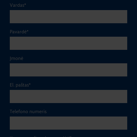
Vardas
*
Pavardė
*
Įmonė
El. paštas
*
Telefono numeris