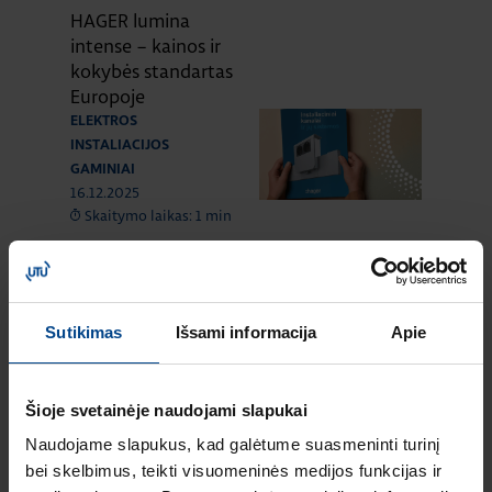
HAGER lumina
intense – kainos ir
kokybės standartas
Europoje
ELEKTROS
INSTALIACIJOS
GAMINIAI
16.12.2025
Skaitymo laikas: 1 min
Naujas HAGER
instaliacinių kanalų
ir jų sistemų
katalogas
Sutikimas
Išsami informacija
Apie
ELEKTROS
INSTALIACIJOS
GAMINIAI
RENGINIAI
Šioje svetainėje naudojami slapukai
16.9.2025
Naudojame slapukus, kad galėtume suasmeninti turinį
Skaitymo laikas: 1 min
bei skelbimus, teikti visuomeninės medijos funkcijas ir
HAGER elektros