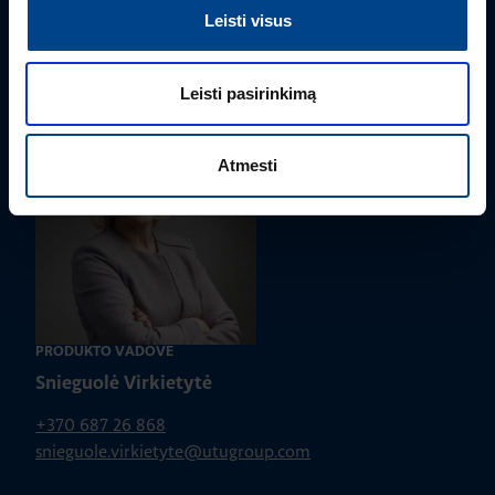
Turite klausimų? Susisiekite
Leisti visus
Mielai atsakysime į Jums aktualius klausimus.
Leisti pasirinkimą
Atmesti
PRODUKTO VADOVĖ
Snieguolė Virkietytė
+370 687 26 868
snieguole.virkietyte@utugroup.com