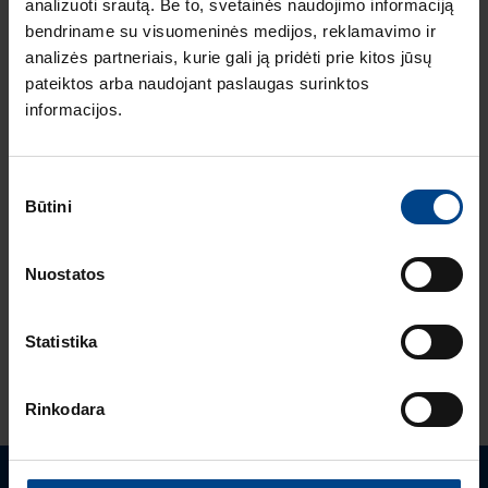
analizuoti srautą. Be to, svetainės naudojimo informaciją
instaliacija
bendriname su visuomeninės medijos, reklamavimo ir
ARCHzona 2025
analizės partneriais, kurie gali ją pridėti prie kitos jūsų
parodoje
pateiktos arba naudojant paslaugas surinktos
ELEKTROS
informacijos.
INSTALIACIJOS
GAMINIAI
8.7.2025
Skaitymo laikas: 2
Sutikimo
min
Būtini
pasirinkimas
Berker W.1 cubyko:
ilgaamžiškumas ir
Nuostatos
tvarumas viename
Statistika
ŽIŪRĖTI DAUGIAU STRAIPSNIŲ
Rinkodara