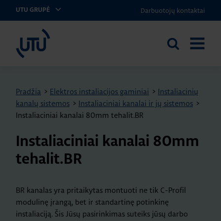
Darbuotojų kontaktai
UTU GRUPĖ
UTU Lithuania
Ieškoti
ATIDARY
svetainėje
MENIU
Pradžia
>
Elektros instaliacijos gaminiai
>
Instaliacinių
kanalų sistemos
>
Instaliaciniai kanalai ir jų sistemos
>
Instaliaciniai kanalai 80mm tehalit.BR
Instaliaciniai kanalai 80mm
tehalit.BR
BR kanalas yra pritaikytas montuoti ne tik C-Profil
modulinę įrangą, bet ir standartinę potinkinę
instaliaciją. Šis Jūsų pasirinkimas suteiks jūsų darbo