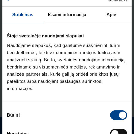
ELEKTROS INSTALIACIJOS
GAMINIAI
Sutikimas
Išsami informacija
Apie
18.2.2026
Skaitymo laikas: 2 min
HAGER lumina intense
Šioje svetainėje naudojami slapukai
– kainos ir kokybės
Naudojame slapukus, kad galėtume suasmeninti turinį
standartas Europoje
bei skelbimus, teikti visuomeninės medijos funkcijas ir
analizuoti srautą. Be to, svetainės naudojimo informaciją
ELEKTROS INSTALIACIJOS
bendriname su visuomeninės medijos, reklamavimo ir
GAMINIAI
analizės partneriais, kurie gali ją pridėti prie kitos jūsų
16.12.2025
pateiktos arba naudojant paslaugas surinktos
Skaitymo laikas: 1 min
informacijos.
Naujas HAGER
instaliacinių kanalų ir
RODYTI DAUGIAU STRAIPSNIŲ
jų sistemų katalogas
Sutikimo
Būtini
pasirinkimas
ELEKTROS INSTALIACIJOS
GAMINIAI
RENGINIAI
Turite klausimų? Susisiekite
Nuostatos