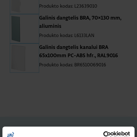
Produkto kodas: L23639010
Galinis dangtelis BRA, 70×130 mm,
aliuminis
Produkto kodas: L6133LAN
Galinis dangtelis kanalui BRA
65x100mm PC-ABS hfr., RAL9016
Produkto kodas: BR6510069016
STRAIPSNIAI