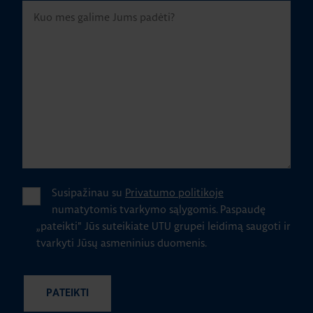
Susipažinau su
Privatumo politikoje
numatytomis tvarkymo sąlygomis.
Paspaudę
„pateikti" Jūs suteikiate UTU grupei leidimą saugoti ir
tvarkyti Jūsų asmeninius duomenis.