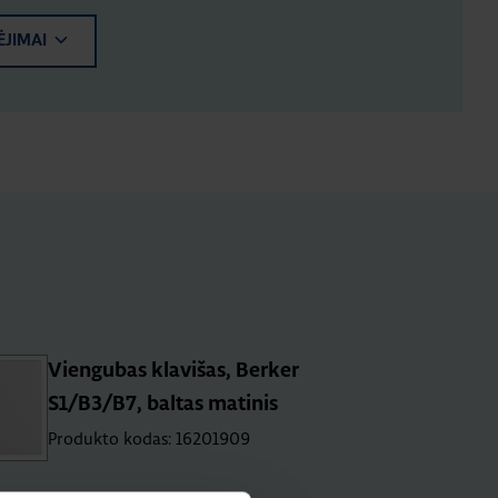
ĖJIMAI
Viengubas klavišas, Berker
S1/B3/B7, baltas matinis
Produkto kodas: 16201909