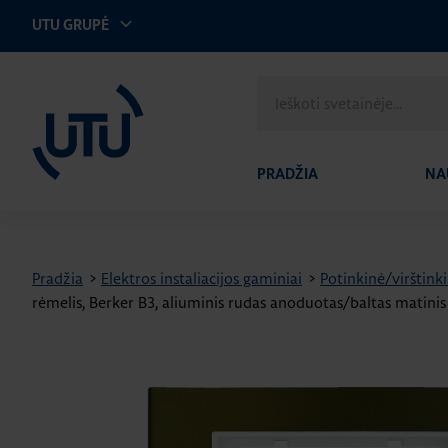
UTU GRUPĖ
UTU Lithuania
Ieškoti
svetainėje
PRADŽIA
NA
Pradžia
>
Elektros instaliacijos gaminiai
>
Potinkinė/virštinki
rėmelis, Berker B3, aliuminis rudas anoduotas/baltas matinis