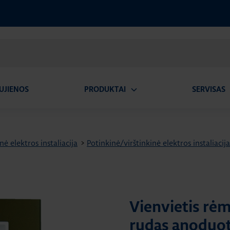
UJIENOS
PRODUKTAI
SERVISAS
Atidaryti
A
submeniu
nė elektros instaliacija
>
Potinkinė/virštinkinė elektros instaliacija
Vienvietis rėm
rudas anoduot