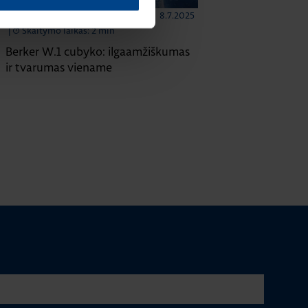
8.7.2025
ELEKTROS INSTALIACIJOS GAMINIAI
|
Skaitymo laikas: 2 min
Berker W.1 cubyko: ilgaamžiškumas
ir tvarumas viename