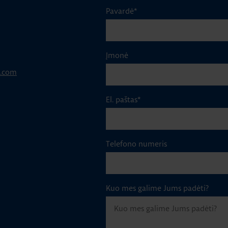
Pavardė
*
Įmonė
p.com
El. paštas
*
Telefono numeris
Kuo mes galime Jums padėti?