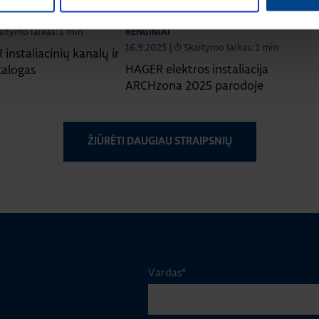
LIACIJOS GAMINIAI
ELEKTROS INSTALIACIJOS GAMINIAI
aitymo laikas: 1 min
RENGINIAI
16.9.2025
|
Skaitymo laikas: 1 min
instaliacinių kanalų ir
HAGER elektros instaliacija
talogas
ARCHzona 2025 parodoje
ŽIŪRĖTI DAUGIAU STRAIPSNIŲ
Vardas
*