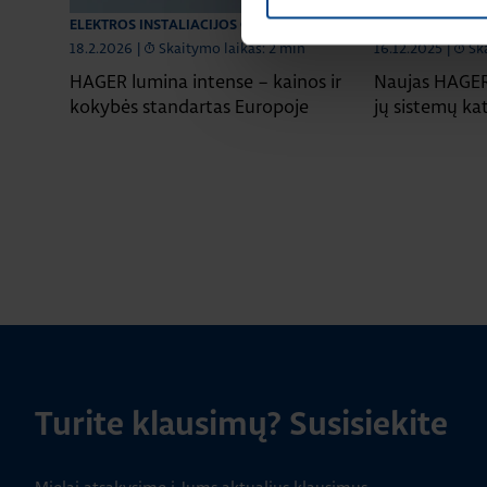
ELEKTROS INSTALIACIJOS GAMINIAI
ELEKTROS INSTA
18.2.2026
|
Skaitymo laikas: 2 min
16.12.2025
|
Sk
HAGER lumina intense – kainos ir
Naujas HAGER 
kokybės standartas Europoje
jų sistemų ka
Turite klausimų? Susisiekite