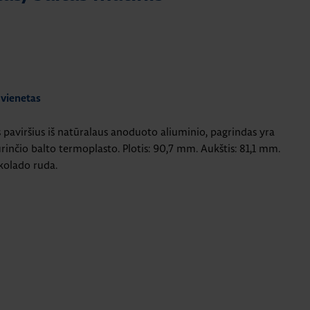
 vienetas
 paviršius iš natūralaus anoduoto aliuminio, pagrindas yra
inčio balto termoplasto. Plotis: 90,7 mm. Aukštis: 81,1 mm.
kolado ruda.