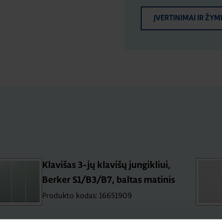
ĮVERTINIMAI IR ŽYM
Klavišas 3-jų klavišų jungikliui,
Berker S1/B3/B7, baltas matinis
Produkto kodas: 16651909