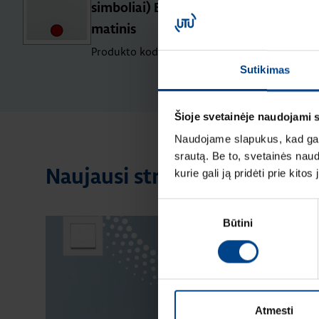
simboliai) Berker S1/B3/B7, baltas
matinis
Produkto kodas: 16211909
Sutikimas
Šioje svetainėje naudojami 
Naudojame slapukus, kad galė
srautą. Be to, svetainės nau
Naujausi straipsniai pagal te
kurie gali ją pridėti prie kit
Sutikimo
Būtini
pasirinkimas
Atmesti