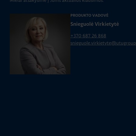
Mielai atsakysime į Jums aktualius klausimus.
PRODUKTO VADOVĖ
Snieguolė Virkietytė
+370 687 26 868
snieguole.virkietyte@utugrou