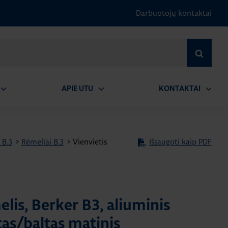
Darbuotojų kontaktai
IEŠKOTI
APIE UTU
KONTAKTAI
tidaryti
Atidaryti
Atidary
submeniu
submeniu
submen
 B.3
>
Rėmeliai B.3
>
Vienvietis
Išsaugoti kaip PDF
elis, Berker B3, aliuminis
as/baltas matinis