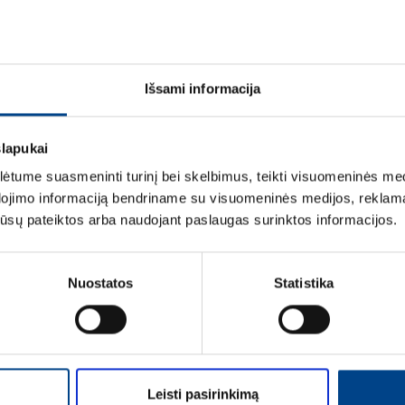
Išsami informacija
slapukai
tume suasmeninti turinį bei skelbimus, teikti visuomeninės medij
dojimo informaciją bendriname su visuomeninės medijos, reklamav
mą Elektros instaliacijos gaminiai
os jūsų pateiktos arba naudojant paslaugas surinktos informacijos.
Nuostatos
Statistika
Leisti pasirinkimą