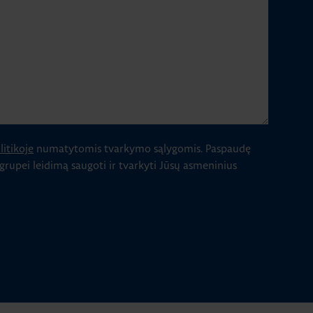
itikoje
numatytomis tvarkymo sąlygomis.
Paspaudę
 grupei leidimą saugoti ir tvarkyti Jūsų asmeninius