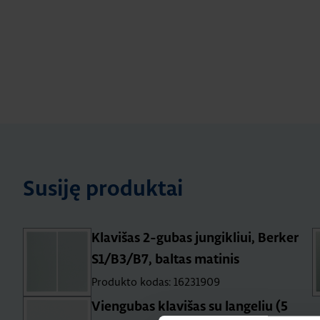
Susiję produktai
Klavišas 2-gubas jungikliui, Berker
S1/B3/B7, baltas matinis
Produkto kodas: 16231909
Viengubas klavišas su langeliu (5