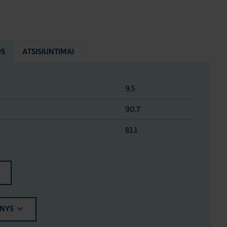
OS
ATSISIUNTIMAI
9.5
90.7
81.1
ENYS