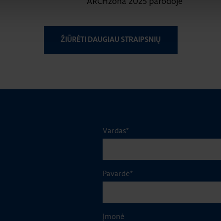
ARCHzona 2025 parodoje
ŽIŪRĖTI DAUGIAU STRAIPSNIŲ
Vardas
*
Pavardė
*
Įmonė