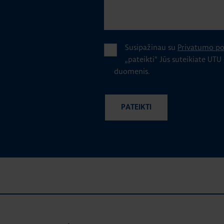
Susipažinau su
Privatumo pol
„pateikti" Jūs suteikiate UTU
duomenis.