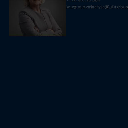
snieguole.virkietyte@utugrou