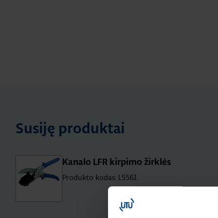
Susiję produktai
Kanalo LFR kirpimo žirklės
Produkto kodas: L5561