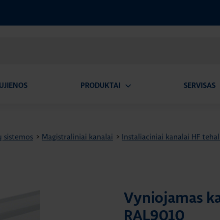
UJIENOS
PRODUKTAI
SERVISAS
Atidaryti
A
submeniu
ų sistemos
>
Magistraliniai kanalai
>
Instaliaciniai kanalai HF tehal
Vyniojamas ka
RAL9010