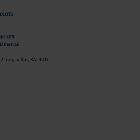
9010T2
lit.LFR
20 metras
12 mm, baltas, RAL9011