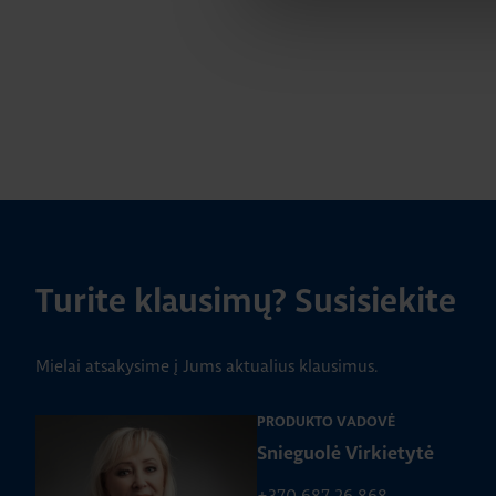
Turite klausimų? Susisiekite
Mielai atsakysime į Jums aktualius klausimus.
PRODUKTO VADOVĖ
Snieguolė Virkietytė
+370 687 26 868