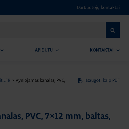
Darbuotojų kontaktai
IEŠKOTI
APIE UTU
KONTAKTAI
tidaryti
Atidaryti
Atidary
submeniu
submeniu
submen
it.LFR
>
Vyniojamas kanalas, PVC,
Išsaugoti kaip PDF
nalas, PVC, 7×12 mm, baltas,