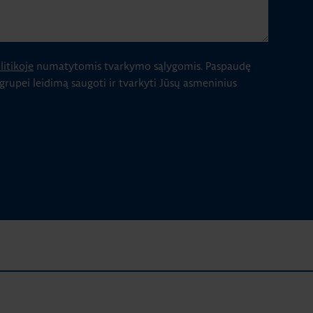
itikoje
numatytomis tvarkymo sąlygomis.
Paspaudę
 grupei leidimą saugoti ir tvarkyti Jūsų asmeninius