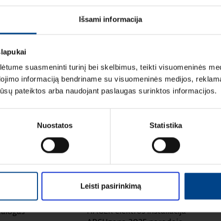
Išsami informacija
slapukai
mą Elektros instaliacijos gaminiai
tume suasmeninti turinį bei skelbimus, teikti visuomeninės medij
dojimo informaciją bendriname su visuomeninės medijos, reklamav
os jūsų pateiktos arba naudojant paslaugas surinktos informacijos.
Nuostatos
Statistika
LIACIJOS GAMINIAI
ELEKTROS INSTALIACIJOS GAMINIAI
aitymo laikas: 1 min
Leisti pasirinkimą
RENGINIAI
16.9.2025
|
Skaitymo laikas: 1 min
instaliacinių kanalų ir
HAGER elektros instaliacija
talogas