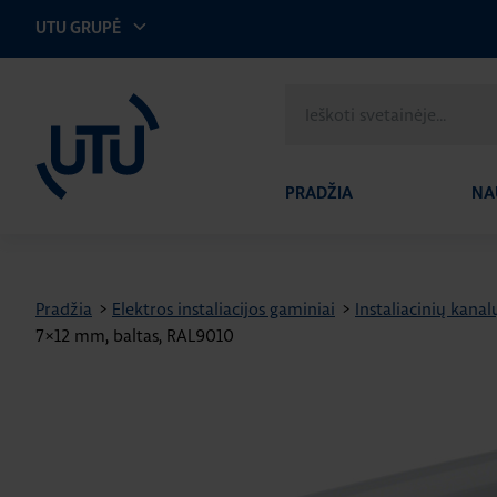
UTU GRUPĖ
UTU Lithuania
Ieškoti
svetainėje
PRADŽIA
NA
Pradžia
>
Elektros instaliacijos gaminiai
>
Instaliacinių kanal
7×12 mm, baltas, RAL9010