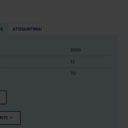
OS
ATSISIUNTIMAI
1000
12
70
ENYS