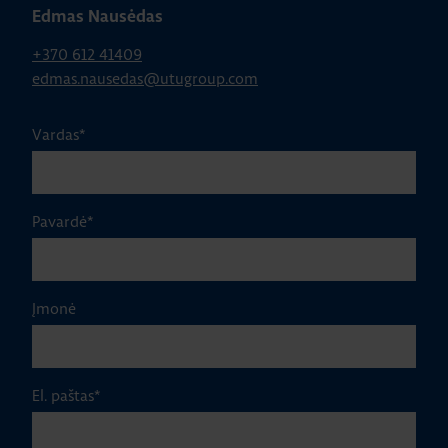
Edmas Nausėdas
+370 612 41409
edmas.nausedas@utugroup.com
Vardas
*
Pavardė
*
Įmonė
El. paštas
*