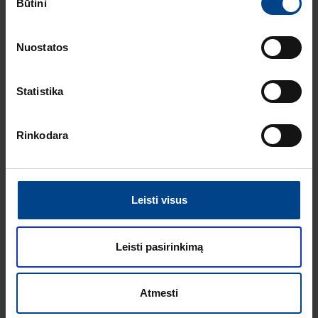
Būtini
pasirinkimas
Srovėlaidžio galo uždengimas, 4
polis, 1 vnt.
Nuostatos
Produkto kodas: KZN024
Uždengimo juostelė šukų atvirų
Statistika
prijungimo vietų uždengimui
Produkto kodas: KZ059
Rinkodara
Izoliuotas srovėlaidis, 1 polis, 12
mod.,10 mm²
Produkto kodas: KB163A
Leisti visus
Dangtelis galinio uždengimo
srovėlaidžiams, 2P, 16 mm² ir 3P
Leisti pasirinkimą
Produkto kodas: KZ023A
Prijungimo gnybtas, 1P, 1×25 mm²
Atmesti
Produkto kodas: KF83A