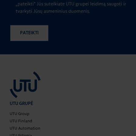
„pateikti" Jūs suteikiate UTU grupei leidimą saugoti ir
tvarkyti Jūsų asmeninius duomenis.
UTU GRUPĖ
UTU Group
UTU Finland
UTU Automation
UTU Estonia