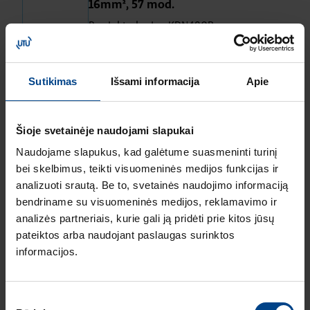
16mm², 57 mod.
Produkto kodas: KDN480B
Srovėlaidis, 3P+N, 80A, šakutės tipo,
16mm,² 12 mod.
Sutikimas
Išsami informacija
Apie
Produkto kodas: KDN451D
Srovėlaidis, 3X (P+N), šakutės tipo,
Šioje svetainėje naudojami slapukai
16mm,² 57 mod.
Naudojame slapukus, kad galėtume suasmeninti turinį
Produkto kodas: KDN451E
bei skelbimus, teikti visuomeninės medijos funkcijas ir
analizuoti srautą. Be to, svetainės naudojimo informaciją
Srovėlaidžio galo uždengimas, 1
bendriname su visuomeninės medijos, reklamavimo ir
polis, 1 vnt.
analizės partneriais, kurie gali ją pridėti prie kitos jūsų
Produkto kodas: KZN021
pateiktos arba naudojant paslaugas surinktos
informacijos.
Srovėlaidžio galo uždengimas, 3
polis, 1 vnt.
Produkto kodas: KZN023
Sutikimo