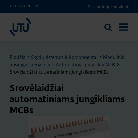
Darbuotojų kontaktai
UTU GRUPĖ
UTU Lithuania
Ieškoti
ATIDARY
svetainėje
MENIU
Pradžia
>
Skydų sistemos ir komponentai
>
Moduliniai
apsaugos įrenginiai
>
Automatiniai jungikliai MCB
>
Srovėlaidžiai automatiniams jungikliams MCBs
Srovėlaidžiai
automatiniams jungikliams
MCBs