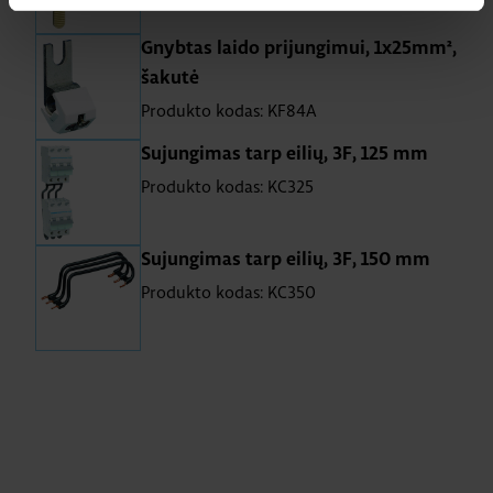
Gnybtas laido prijungimui, 1x25mm²,
šakutė
Produkto kodas: KF84A
Sujungimas tarp eilių, 3F, 125 mm
Produkto kodas: KC325
Sujungimas tarp eilių, 3F, 150 mm
Produkto kodas: KC350