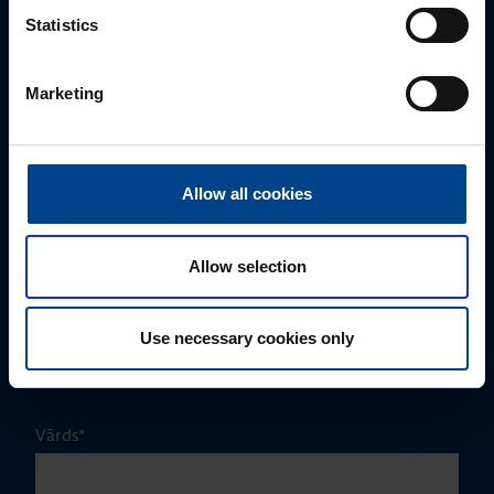
Statistics
Marketing
Allow all cookies
Allow selection
PĀRDOŠANAS SPECIĀLISTS
Edmunds Lauva
Use necessary cookies only
+371 22544445
edmunds.lauva@utugroup.com
Vārds
*