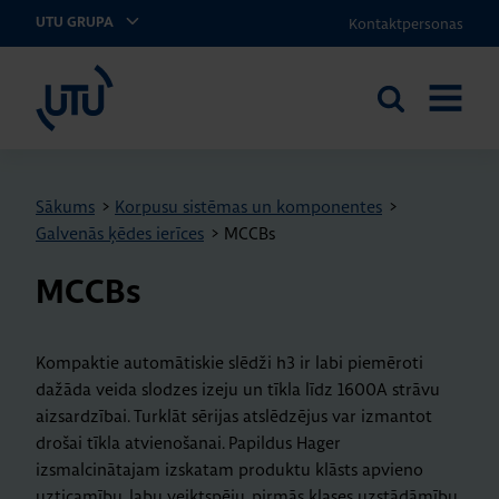
Kontaktpersonas
UTU GRUPA
UTU Latvia
Meklēt
ATVĒRT
vietnē
IZVĒLNI
Sākums
>
Korpusu sistēmas un komponentes
>
Galvenās ķēdes ierīces
>
MCCBs
MCCBs
Kompaktie automātiskie slēdži h3 ir labi piemēroti
dažāda veida slodzes izeju un tīkla līdz 1600A strāvu
aizsardzībai. Turklāt sērijas atslēdzējus var izmantot
drošai tīkla atvienošanai. Papildus Hager
izsmalcinātajam izskatam produktu klāsts apvieno
uzticamību, labu veiktspēju, pirmās klases uzstādāmību