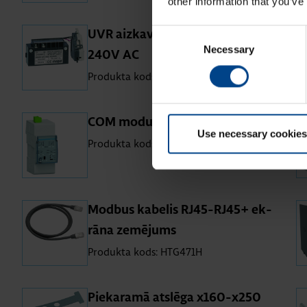
other information that you’ve
Consent
UVR aiz­kave x160-x250 220-
Necessary
Selection
240V AC
Produkta kods: HXA054H
COM mo­du­lis Modbus RTU
Use necessary cookies
Produkta kods: HTC310H
Modbus ka­be­lis RJ45-RJ45+ ek­
rāna ze­mē­jums
Produkta kods: HTG471H
Pie­ka­ramā at­slēga x160-x250