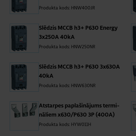
Produkta kods: HNW400JR
Slē­dzis MCCB h3+ P630 Energy
3x250A 40kA
Produkta kods: HNW250NR
Slē­dzis MCCB h3+ P630 3x630A
40kA
Produkta kods: HNW630NR
At­star­pes pa­pla­ši­nā­jums ter­mi­
nā­liem x630/P630 3P (400A)
Produkta kods: HYW011H