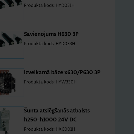
Produkta kods: HYD031H
Sa­vie­no­jums H630 3P
Produkta kods: HYD033H
Iz­vel­kamā bāze x630/P630 3P
Produkta kods: HYW330H
Šunta at­slēg­ša­nās at­balsts
h250-h1000 24V DC
Produkta kods: HXC001H