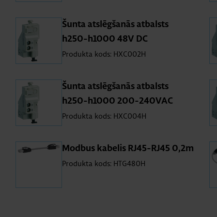
Šunta at­slēg­ša­nās at­balsts
h250-h1000 48V DC
Produkta kods: HXC002H
Šunta at­slēg­ša­nās at­balsts
h250-h1000 200-240VAC
Produkta kods: HXC004H
Modbus ka­be­lis RJ45-RJ45 0,2m
Produkta kods: HTG480H