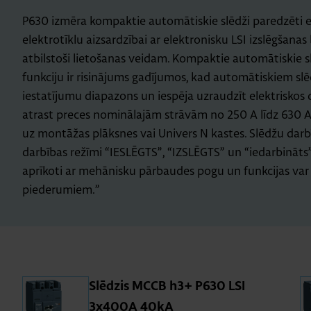
P630 izmēra kompaktie automātiskie slēdži paredzēti el
elektrotīklu aizsardzībai ar elektronisku LSI izslēgšanas 
atbilstoši lietošanas veidam. Kompaktie automātiskie sl
funkciju ir risinājums gadījumos, kad automātiskiem slē
iestatījumu diapazons un iespēja uzraudzīt elektriskos 
atrast preces nominālajām strāvām no 250 A līdz 630 A.
uz montāžas plāksnes vai Univers N kastes. Slēdžu darbība
darbības režīmi “IESLĒGTS”, “IZSLĒGTS” un “iedarbināts”
aprīkoti ar mehānisku pārbaudes pogu un funkcijas var 
piederumiem.”
Slē­dzis MCCB h3+ P630 LSI
3x400A 40kA