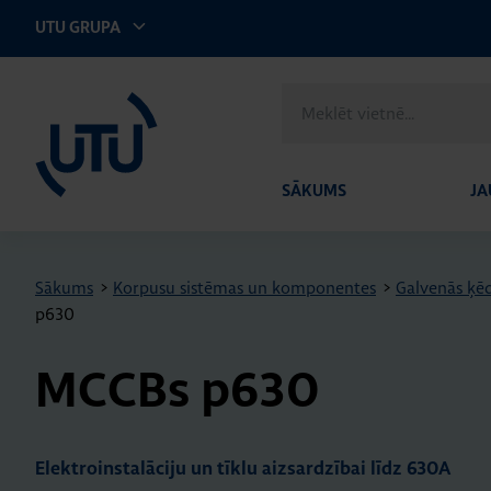
UTU GRUPA
UTU Latvia
Meklēt
vietnē
SĀKUMS
JA
Sākums
>
Korpusu sistēmas un komponentes
>
Galvenās ķēd
p630
MCCBs p630
Elektroinstalāciju un tīklu aizsardzībai līdz 630A