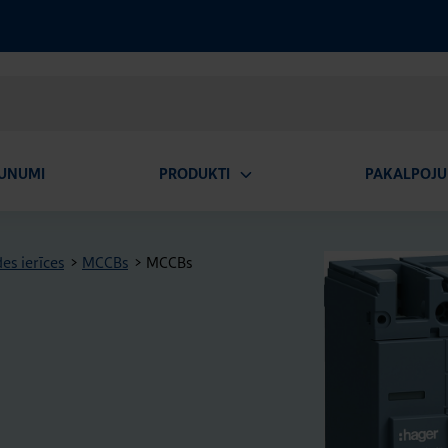
UNUMI
PRODUKTI
PAKALPOJU
Atvērt
apakšizvēlni
es ierīces
>
MCCBs
>
MCCBs