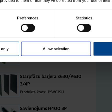
 provided to them or that they’ve collected from your use of their
UVR aiz­kave x160-x250 380-
Preferences
Statistics
450V AC
Produkta kods: HXA055H
COM mo­du­lis Modbus RTU 2 ie­
 only
Allow selection
ejas/2 iz­ejas
Produkta kods: HTC320H
Starpfāzu bar­jera x630/P630
3/4P
Produkta kods: HYW019H
Sa­vie­no­jums H400 3P