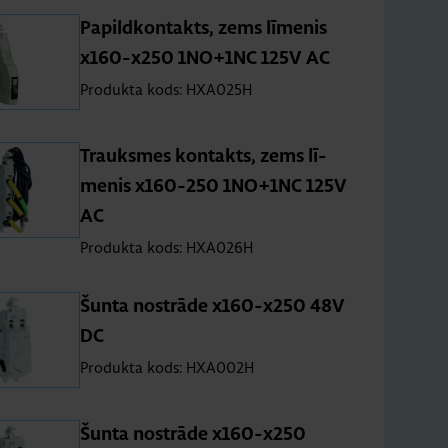
Pa­pil­dkon­takts, zems lī­me­nis
x160-x250 1NO+1NC 125V AC
Produkta kods: HXA025H
Trauk­smes kon­takts, zems lī­
me­nis x160-250 1NO+1NC 125V
AC
Produkta kods: HXA026H
Šunta no­strāde x160-x250 48V
DC
Produkta kods: HXA002H
Šunta no­strāde x160-x250