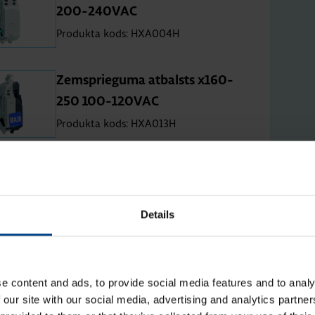
200-240VAC
Produkta kods: HXA004H
Zemsprie­guma at­balsts x160-
250 100-120VAC
Produkta kods: HXA013H
Zemsprie­guma at­balsts x160-
250 380-450VAC
Produkta kods: HXA015H
Details
UVR aiz­kave x160-x250 110-
120V AC
e content and ads, to provide social media features and to analy
 our site with our social media, advertising and analytics partn
Produkta kods: HXA053H