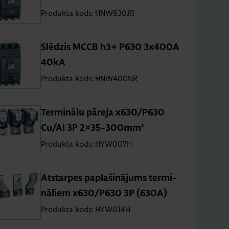
Produkta kods: HNW630JR
Slē­dzis MCCB h3+ P630 3x400A
40kA
Produkta kods: HNW400NR
Ter­mi­nālu pā­r­eja x630/P630
Cu/Al 3P 2×35-300mm²
Produkta kods: HYW007H
At­star­pes pa­pla­ši­nā­jums ter­mi­
nā­liem x630/P630 3P (630A)
Produkta kods: HYW014H