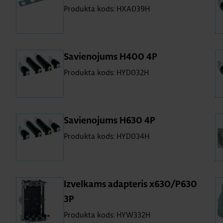
Produkta kods: HXA039H
Sa­vie­no­jums H400 4P
Produkta kods: HYD032H
Sa­vie­no­jums H630 4P
Produkta kods: HYD034H
Iz­vel­kams adap­te­ris x630/P630
3P
Produkta kods: HYW332H