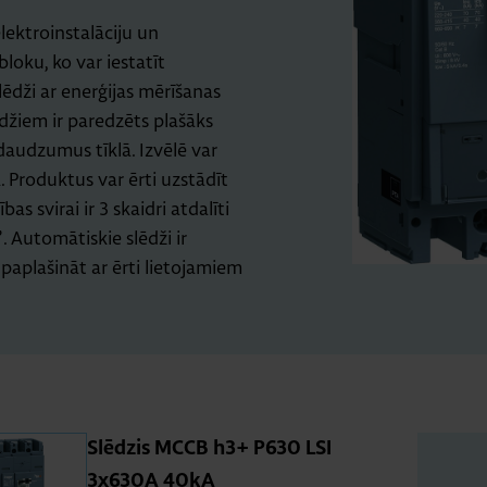
ektroinstalāciju un
bloku, ko var iestatīt
ēdži ar enerģijas mērīšanas
džiem ir paredzēts plašāks
daudzumus tīklā. Izvēlē var
 Produktus var ērti uzstādīt
s svirai ir 3 skaidri atdalīti
. Automātiskie slēdži ir
paplašināt ar ērti lietojamiem
Slē­dzis MCCB h3+ P630 LSI
3x630A 40kA