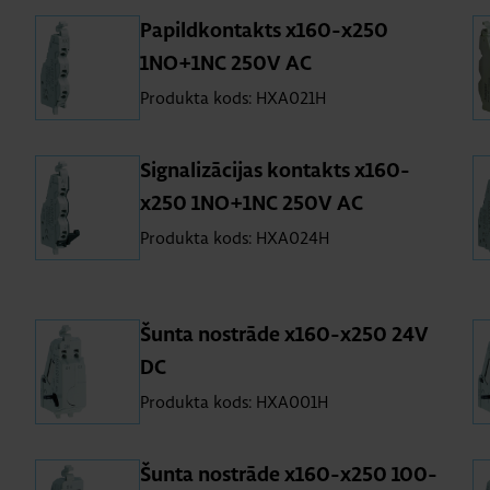
Pa­pil­dkon­takts x160-x250
1NO+1NC 250V AC
Produkta kods: HXA021H
Sig­na­li­zā­ci­jas kon­takts x160-
x250 1NO+1NC 250V AC
Produkta kods: HXA024H
Šunta no­strāde x160-x250 24V
DC
Produkta kods: HXA001H
Šunta no­strāde x160-x250 100-