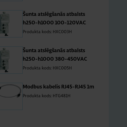
Šunta at­slēg­ša­nās at­balsts
h250-h1000 100-120VAC
Produkta kods: HXC003H
Šunta at­slēg­ša­nās at­balsts
h250-h1000 380-450VAC
Produkta kods: HXC005H
Modbus ka­be­lis RJ45-RJ45 1m
Produkta kods: HTG481H