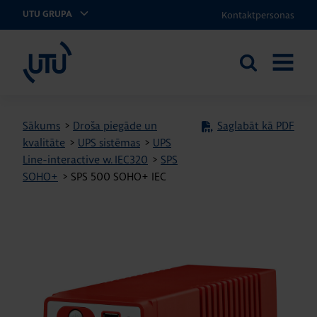
Kontaktpersonas
UTU GRUPA
UTU Latvia
Meklēt
ATVĒRT
vietnē
IZVĒLNI
Sākums
>
Droša piegāde un
Saglabāt kā PDF
kvalitāte
>
UPS sistēmas
>
UPS
Line-interactive w. IEC320
>
SPS
SOHO+
>
SPS 500 SOHO+ IEC