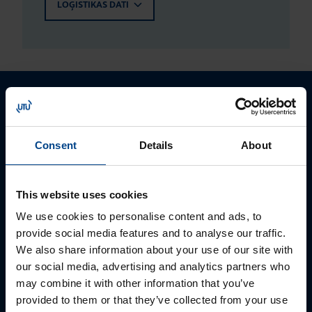
LOĢISTIKAS DATI
Consent
Details
About
This website uses cookies
We use cookies to personalise content and ads, to
provide social media features and to analyse our traffic.
We also share information about your use of our site with
our social media, advertising and analytics partners who
PĀRDOŠANAS SPECIĀLISTS
may combine it with other information that you’ve
Rūdolfs Buivids
provided to them or that they’ve collected from your use
+371 23550665