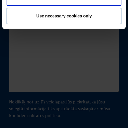
Use necessary cookies only
Kā varam jums palīdzēt?
Noklikšķinot uz šīs veidlapas, jūs piekrītat, ka jūsu
sniegtā informācija tiks apstrādāta saskaņā ar mūsu
konfidencialitātes politiku.