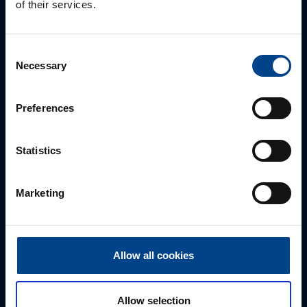
of their services.
rudolfs.buivids@utugroup.com
Consent
Vārds
*
Necessary
Selection
Preferences
Uzvārds
*
Statistics
Uzņēmums
Marketing
E-pasts
*
Allow all cookies
Telefona numurs
Allow selection