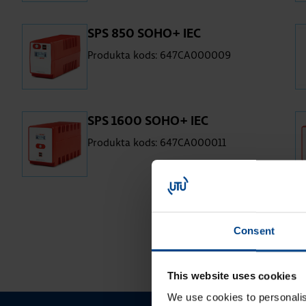
SPS 850 SOHO+ IEC
Produkta kods: 647CA000009
SPS 1600 SOHO+ IEC
Produkta kods: 647CA000011
Consent
This website uses cookies
We use cookies to personalis