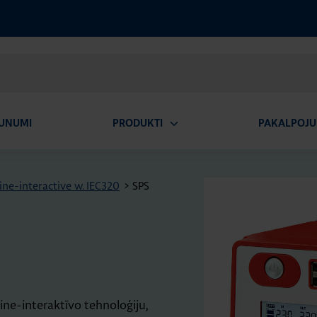
UNUMI
PRODUKTI
PAKALPOJU
Atvērt
apakšizvēlni
ine-interactive w. IEC320
>
SPS
Line-interaktīvo tehnoloģiju,