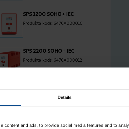
SPS 1200 SOHO+ IEC
Produkta kods: 647CA000010
SPS 2200 SOHO+ IEC
Produkta kods: 647CA000012
Details
e content and ads, to provide social media features and to analy