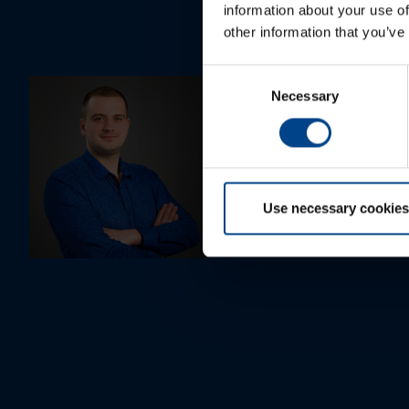
information about your use of
other information that you’ve
Consent
PĀRDOŠANAS SPECIĀLISTS
Necessary
Selection
Rūdolfs Buivids
+371 23550665
rudolfs.buivids@utugroup.com
Use necessary cookies