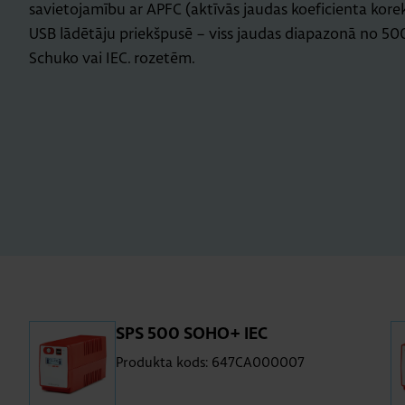
savietojamību ar APFC (aktīvās jaudas koeficienta kore
USB lādētāju priekšpusē – viss jaudas diapazonā no 500
Schuko vai IEC. rozetēm.
SPS 500 SOHO+ IEC
Produkta kods: 647CA000007