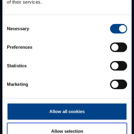
of their services.
rudolfs.buivids@utugroup.com
Consent
Vārds
*
Necessary
Selection
Preferences
Uzvārds
*
Statistics
Uzņēmums
Marketing
E-pasts
*
Allow all cookies
Telefona numurs
Allow selection