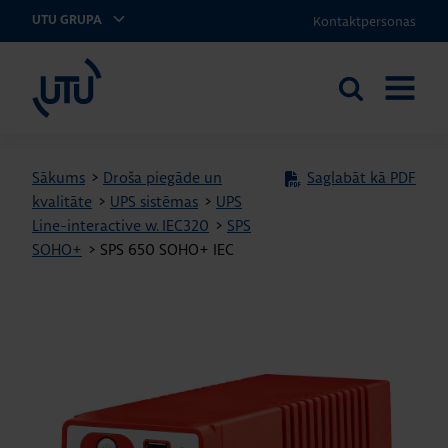
Kontaktpersonas
UTU GRUPA
UTU Latvia
Meklēt
ATVĒRT
vietnē
IZVĒLNI
Sākums
>
Droša piegāde un
Saglabāt kā PDF
kvalitāte
>
UPS sistēmas
>
UPS
Line-interactive w. IEC320
>
SPS
SOHO+
>
SPS 650 SOHO+ IEC