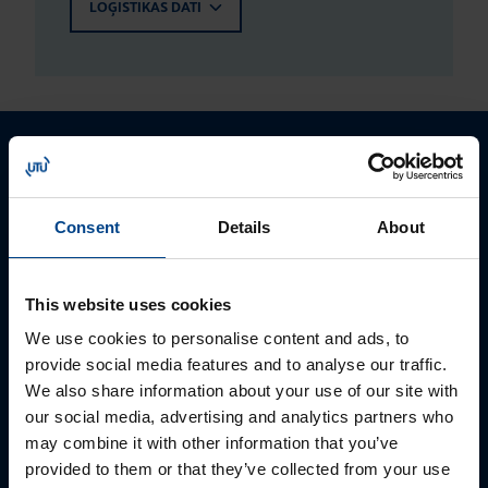
LOĢISTIKAS DATI
Consent
Details
About
This website uses cookies
We use cookies to personalise content and ads, to
provide social media features and to analyse our traffic.
We also share information about your use of our site with
our social media, advertising and analytics partners who
PĀRDOŠANAS SPECIĀLISTS
may combine it with other information that you’ve
Rūdolfs Buivids
provided to them or that they’ve collected from your use
+371 23550665