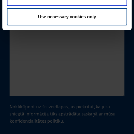
Use necessary cookies only
Kā varam jums palīdzēt?
Noklikšķinot uz šīs veidlapas, jūs piekrītat, ka jūsu
sniegtā informācija tiks apstrādāta saskaņā ar mūsu
konfidencialitātes politiku.