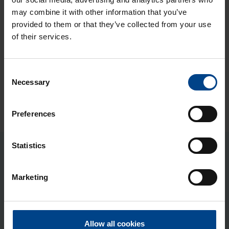
may combine it with other information that you’ve
23.12.2024
UTU LATVIJĀ
6.
provided to them or that they’ve collected from your use
Sveicieni svētkos!
of their services.
5.2.2024
UTU LATVIJĀ
7.
Consent
UTU rīcības kodekss: ētiski ilgtspējīgas darba
Necessary
Selection
kultūras veidošana
Preferences
Statistics
Jaunākie raksti
Marketing
22.4.2026
UTU LATVIJĀ
Lasīšanas laiks: 1 min
Paziņojums par papildu
norēķinu kontu
Allow all cookies