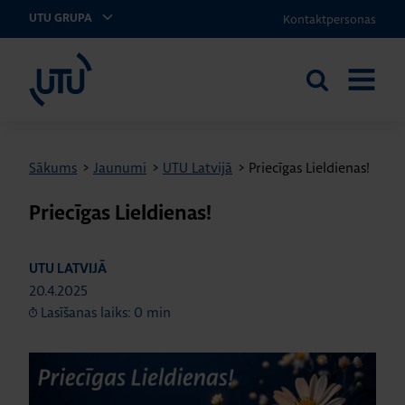
Kontaktpersonas
UTU GRUPA
UTU Latvia
Meklēt
ATVĒRT
vietnē
IZVĒLNI
Sākums
>
Jaunumi
>
UTU Latvijā
>
Priecīgas Lieldienas!
Priecīgas Lieldienas!
UTU LATVIJĀ
20.4.2025
Lasīšanas laiks: 0 min