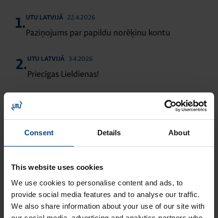
22.4.2026
UTU LATVIJĀ
1.
Paziņojums par papildu norēķinu kontu
3.4.2026
UTU LATVIJĀ
2.
Priecīgas Lieldienas!
3.3.2026
UTU LATVIJĀ
3.
UTU Powel SIA pārņem STEINEL pārstāvniecības
tiesības Latvijā
Consent
Details
About
23.12.2025
UTU LATVIJĀ
4.
Sveicieni svētkos!
This website uses cookies
We use cookies to personalise content and ads, to
20.4.2025
provide social media features and to analyse our traffic.
UTU LATVIJĀ
5.
We also share information about your use of our site with
Priecīgas Lieldienas!
our social media, advertising and analytics partners who