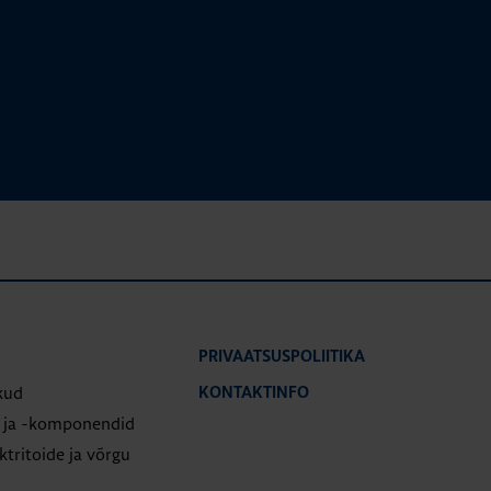
PRIVAATSUSPOLIITIKA
kud
KONTAKTINFO
d ja -komponendid
tritoide ja võrgu