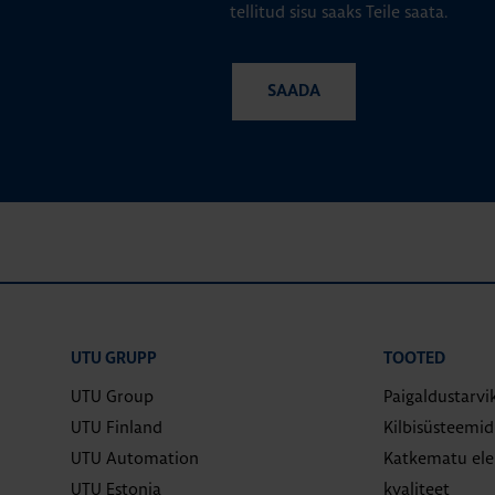
tellitud sisu saaks Teile saata.
UTU GRUPP
TOOTED
UTU Group
Paigaldustarvi
UTU Finland
Kilbisüsteemi
UTU Automation
Katkematu elek
UTU Estonia
kvaliteet