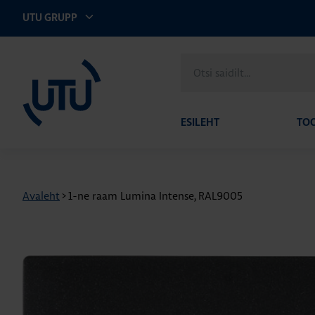
UTU GRUPP
UTU Eesti
Otsi
saidilt
ESILEHT
TO
Avaleht
>
1-ne raam Lumina Intense, RAL9005