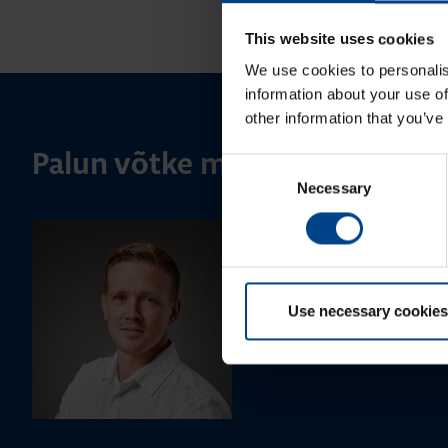
This website uses cookies
We use cookies to personalis
information about your use of
other information that you’ve
Palun võtke meiega ühendust
Consent
Necessary
Selection
MÜÜGIJUHT
Mark Milvek
+372 56560000
Use necessary cookies
mark.milvek@utugroup.com