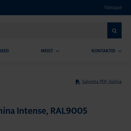
Töötajad
OTSI
ISED
MEIST
KONTAKTID
Ava
Ava
alammenüü
alamm
Salvesta PDF-failina
ina Intense, RAL9005