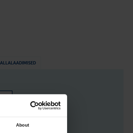
ALLALAADIMISED
RGISTUSED
About