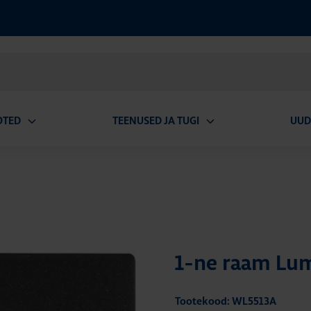
OTED
TEENUSED JA TUGI
UUD
Ava
Ava
alammenüü
alammenüü
1-ne raam Lum
Tootekood: WL5513A