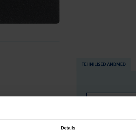
TEHNILISED ANDMED
LOGISTIKAANDMED
HINNANGUD JA MÄ
Details