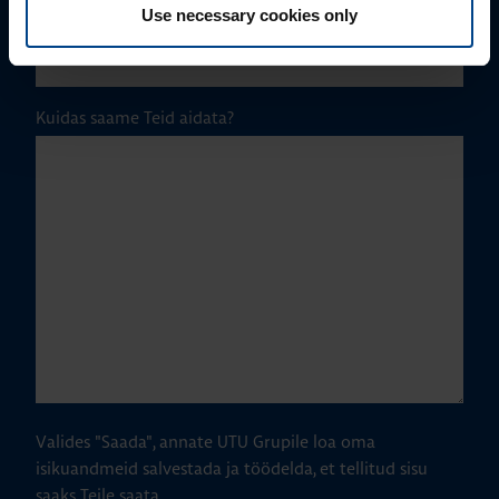
Use necessary cookies only
Telefoni number
Kuidas saame Teid aidata?
Valides "Saada", annate UTU Grupile loa oma
isikuandmeid salvestada ja töödelda, et tellitud sisu
saaks Teile saata.