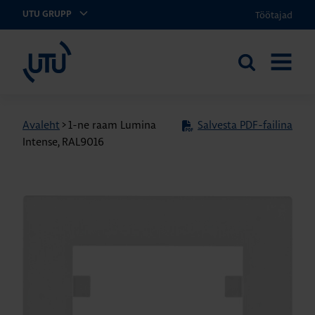
Töötajad
UTU GRUPP
UTU Eesti
Otsi
AVA
saidilt
MENÜÜ
Avaleht
>
1-ne raam Lumina
Salvesta PDF-failina
Intense, RAL9016