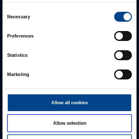
Mark Milvek
Consent
+372 56560000
Necessary
Selection
mark.milvek@utugroup.com
Preferences
Eesnimi
*
Statistics
Perekonnanimi
*
Marketing
Ettevõte
Allow all cookies
E-post
*
Allow selection