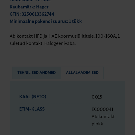
Kaubamärk: Hager
GTIN: 3250613362744
Minimaalne pakendi suurus: 1 tükk
Abikontakt HFD ja HAE koormuslülititele, 100-160A, 1
suletud kontakt. Halogeenivaba.
TEHNILISED ANDMED
ALLALAADIMISED
0.015
KAAL (NETO)
EC000041
ETIM-KLASS
Abikontakt
plokk