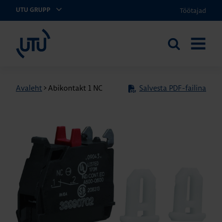
Töötajad
UTU GRUPP
UTU Eesti
Otsi
AVA
saidilt
MENÜÜ
Avaleht
>
Abikontakt 1 NC
Salvesta PDF-failina