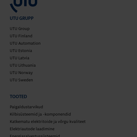
UTU GRUPP
UTU Group
UTU Finland
UTU Automation
UTU Estonia
UTU Latvia
UTU Lithuania
UTU Norway
UTU Sweden
TOOTED
Paigaldustarvikud
Kilbisüsteemid ja -komponendid
Katkematu elektritoide ja võrgu kvaliteet
Elektriautode laadimine
Energiasalvestussüsteemid