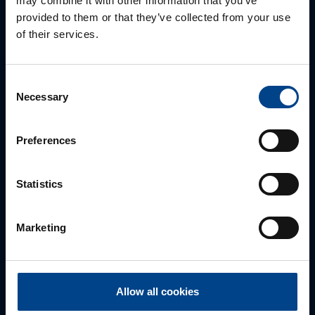
may combine it with other information that you’ve
provided to them or that they’ve collected from your use
of their services.
Consent
Necessary
Selection
MÜÜGIJUHT
Mark Milvek
Preferences
+372 56560000
mark.milvek@utugroup.com
Statistics
Eesnimi
*
Marketing
Perekonnanimi
*
Allow all cookies