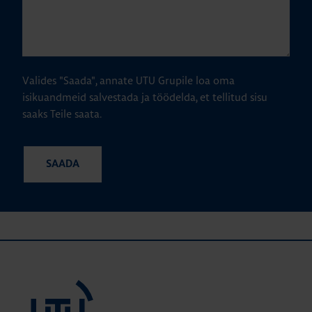
Valides "Saada", annate UTU Grupile loa oma
isikuandmeid salvestada ja töödelda, et tellitud sisu
saaks Teile saata.