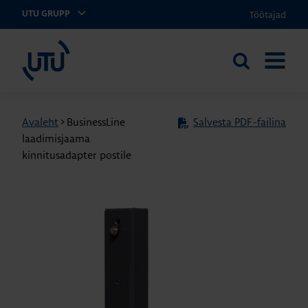
Töötajad
UTU GRUPP
UTU Eesti
Otsi
AVA
saidilt
MENÜÜ
Avaleht
>
BusinessLine
Salvesta PDF-failina
laadimisjaama
kinnitusadapter postile