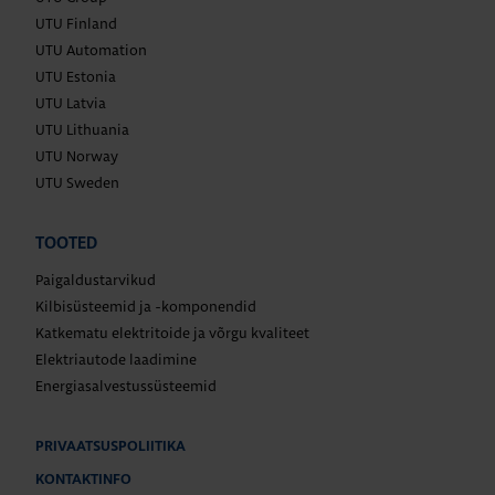
UTU Finland
UTU Automation
UTU Estonia
UTU Latvia
UTU Lithuania
UTU Norway
UTU Sweden
TOOTED
Paigaldustarvikud
Kilbisüsteemid ja -komponendid
Katkematu elektritoide ja võrgu kvaliteet
Elektriautode laadimine
Energiasalvestussüsteemid
PRIVAATSUSPOLIITIKA
KONTAKTINFO