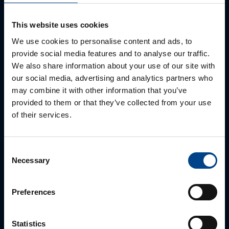
MÜÜGIJUHT
This website uses cookies
Mark Milvek
We use cookies to personalise content and ads, to
provide social media features and to analyse our traffic.
+372 56560000
We also share information about your use of our site with
mark.milvek@utugroup.com
our social media, advertising and analytics partners who
may combine it with other information that you’ve
Eesnimi
*
provided to them or that they’ve collected from your use
of their services.
Perekonnanimi
*
Consent
Necessary
Selection
Ettevõte
Preferences
Statistics