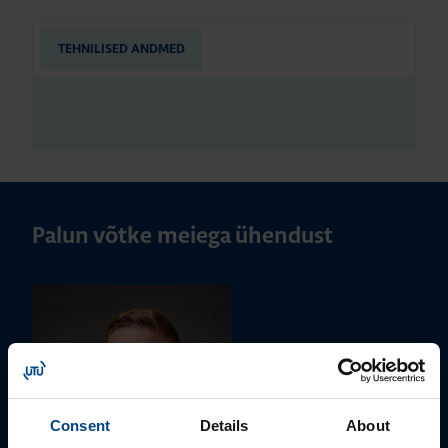
TEHNILISED ANDMED
Palun võtke meiega ühendust
Consent
Details
About