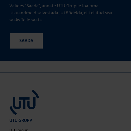
Valides "Saada", annate UTU Grupile loa oma
isikuandmeid salvestada ja töödelda, et tellitud sisu
saaks Teile saata.
UTU GRUPP
UTU Group