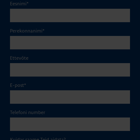
Eesnimi
*
Perekonnanimi
*
Ettevõte
E-post
*
Telefoni number
Kuidas saame Teid aidata?