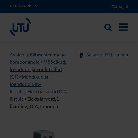
Töötajad
UTU GRUPP
UTU Eesti
Otsi
AVA
saidilt
MENÜÜ
Avaleht
>
Kilbisüsteemid ja -
Salvesta PDF-failina
komponendid
>
Mõõdikud,
loendurid ja voolutrafod
(CT)
>
Mõõdikud ja
loendurid DIN-
liistule
>
Elektriarvestid DIN-
liistule
>
Elektriarvesti, 1-
faasiline, 40A, 1 moodul