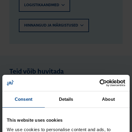
LOGISTIKAANDMED
HINNANGUD JA MÄRGISTUSED
Teid võib huvitada
Elekt­ri­ar­vesti, 1-faa­si­line, 40A, 1
moo­dul, S0, MID
Consent
Details
About
Tootekood: ECP140D
Elekt­ri­ar­vesti, 1-faa­si­line, 40A, 1
This website uses cookies
moo­dul, MOD­BUS, MID
We use cookies to personalise content and ads, to