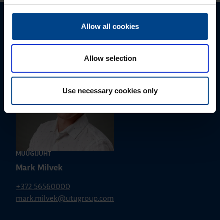
Allow all cookies
Palun võtke meiega ühendust
Allow selection
Use necessary cookies only
MÜÜGIJUHT
Mark Milvek
+372 56560000
mark.milvek@utugroup.com