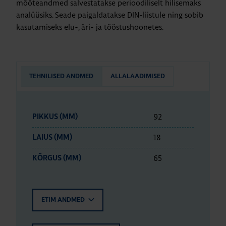
mõõteandmed salvestatakse perioodiliselt hilisemaks
analüüsiks. Seade paigaldatakse DIN-liistule ning sobib
kasutamiseks elu-, äri- ja tööstushoonetes.
TEHNILISED ANDMED
ALLALAADIMISED
92
PIKKUS (MM)
18
LAIUS (MM)
65
KÕRGUS (MM)
ETIM ANDMED