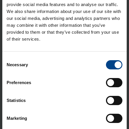
Tootekood: ECR140D
provide social media features and to analyse our traffic.
We also share information about your use of our site with
Elekt­ri­ar­vesti, 1-faa­si­line, 40A ,1
our social media, advertising and analytics partners who
moo­dul, MBUS, MID
may combine it with other information that you’ve
Tootekood: ECM140D
provided to them or that they’ve collected from your use
of their services.
Elekt­ri­ar­vesti, 1-faa­si­line, 80A, 2
moo­du­lit, S0, MID
Tootekood: ECP180D
Consent
Necessary
Selection
Elekt­ri­ar­vesti, 1-faa­si­line, 3x80A, 4
moo­du­lit, S0
Preferences
Tootekood: ECP180T
Mini­kilp Gamma, 2 moo­du­lit, IP30,
Statistics
valge
Tootekood: GD102N
Marketing