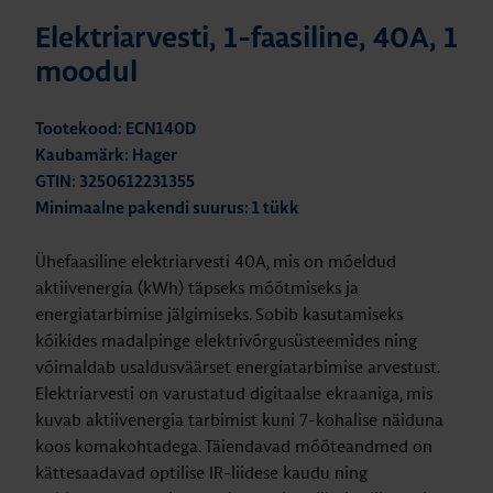
Elektriarvesti, 1-faasiline, 40A, 1
moodul
Tootekood: ECN140D
Kaubamärk: Hager
GTIN: 3250612231355
Minimaalne pakendi suurus: 1 tükk
Ühefaasiline elektriarvesti 40A, mis on mõeldud
aktiivenergia (kWh) täpseks mõõtmiseks ja
energiatarbimise jälgimiseks. Sobib kasutamiseks
kõikides madalpinge elektrivõrgusüsteemides ning
võimaldab usaldusväärset energiatarbimise arvestust.
Elektriarvesti on varustatud digitaalse ekraaniga, mis
kuvab aktiivenergia tarbimist kuni 7-kohalise näiduna
koos komakohtadega. Täiendavad mõõteandmed on
kättesaadavad optilise IR-liidese kaudu ning