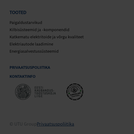
TOOTED
Paigaldustarvikud
Kilbisüsteemid ja -komponendid
Katkematu elektritoide ja võrgu kvaliteet
Elektriautode laadimine
Energiasalvestussüsteemid
PRIVAATSUSPOLIITIKA
KONTAKTINFO
© UTU Group
Privaatsuspoliitika