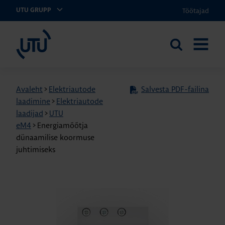
Töötajad
UTU GRUPP
UTU Eesti
Otsi
AVA
saidilt
MENÜÜ
Avaleht
>
Elektriautode
Salvesta PDF-failina
laadimine
>
Elektriautode
laadijad
>
UTU
eM4
>
Energiamõõtja
dünaamilise koormuse
juhtimiseks