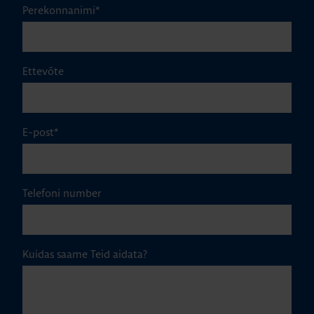
Perekonnanimi
*
Ettevõte
E-post
*
Telefoni number
Kuidas saame Teid aidata?