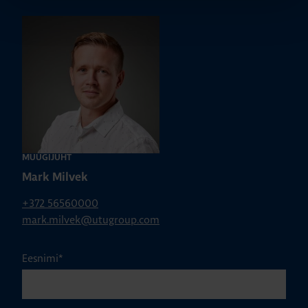
MÜÜGIJUHT
Mark Milvek
+372 56560000
mark.milvek@utugroup.com
Eesnimi
*