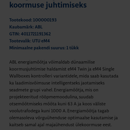
koormuse juhtimiseks
Tootekood: 100000193
Kaubamärk: ABL
GTIN: 4011721191362
Tootevalik: UTU eM4
Minimaalne pakendi suurus: 1 tükk
ABL energiamõõtja võimaldab dünaamilise
koormusjuhtimise haldamist eM4 Twin ja eM4 Single
Wallboxes kontrolleri variantidele, mida saab kasutada
ka laadimisvõimsuse intelligentseks jaotamiseks
seadmete grupi vahel. Energiamõõtja, mis on
projekteeritud rööpmemoodulina, suudab
otsemõõtmiseks mõõta kuni 63 A ja koos väliste
voolutrafodega kuni 1000 A. Energiamõõtja tagab
olemasoleva võrguühenduse optimaalse kasutamise ja
kaitseb samal ajal majaühendust ülekoormuse eest.