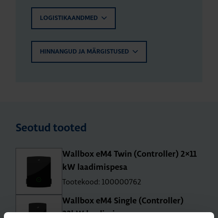
LOGISTIKAANDMED
HINNANGUD JA MÄRGISTUSED
Seotud tooted
Wall­box eM4 Twin (Cont­rol­ler) 2×11
kW laa­di­mis­pesa
Tootekood: 100000762
Wall­box eM4 Single (Cont­rol­ler)
22kW laa­di­mis­pesa