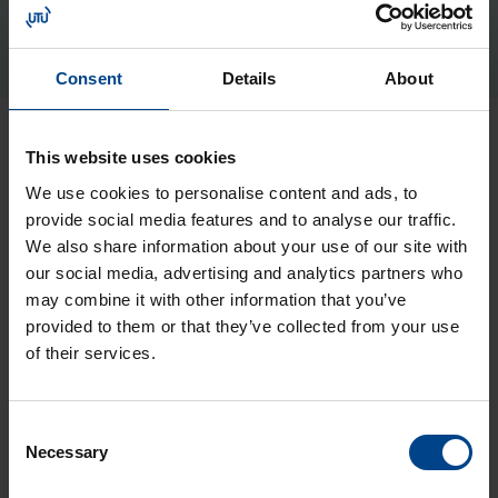
Tootekood: 100000764
Consent
Details
About
Viimased artiklid teemast
This website uses cookies
Elektriautode laadimine
We use cookies to personalise content and ads, to
provide social media features and to analyse our traffic.
We also share information about your use of our site with
ELEKTRIAUTODE
our social media, advertising and analytics partners who
LAADIMINE
30.5.2025
may combine it with other information that you’ve
Lugemisaeg: 1 min
provided to them or that they’ve collected from your use
of their services.
Wallbox eM4
veebiseminar: kõik
tänapäevasest
Consent
laadimisest
Necessary
Selection
ELEKTRIAUTODE
LAADIMINE