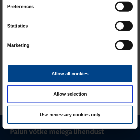
18.4.2025
Preferences
Lugemisaeg: 2 min
UUS! eM4 nutikas
AC laadimisjaam
Statistics
ELEKTRIAUTODE
LAADIMINE
Marketing
27.4.2023
Lugemisaeg: 1 min
Elektriautode
laadimisjaamad
Allow all cookies
Allow selection
VAATA ROHKEM ARTIKLEID
Use necessary cookies only
Palun võtke meiega ühendust