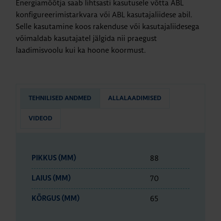
Energiamõõtja saab lihtsasti kasutusele võtta ABL
konfigureerimistarkvara või ABL kasutajaliidese abil.
Selle kasutamine koos rakenduse või kasutajaliidesega
võimaldab kasutajatel jälgida nii praegust
laadimisvoolu kui ka hoone koormust.
TEHNILISED ANDMED
ALLALAADIMISED
VIDEOD
88
PIKKUS (MM)
70
LAIUS (MM)
65
KÕRGUS (MM)