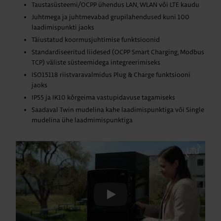
Taustasüsteemi/OCPP ühendus LAN, WLAN või LTE kaudu
Juhtmega ja juhtmevabad grupilahendused kuni 100
laadimispunkti jaoks
Täiustatud koormusjuhtimise funktsioonid
Standardiseeritud liidesed (OCPP Smart Charging, Modbus
TCP) väliste süsteemidega integreerimiseks
ISO15118 riistvaravalmidus Plug & Charge funktsiooni
jaoks
IP55 ja IK10 kõrgeima vastupidavuse tagamiseks
Saadaval Twin mudelina kahe laadimispunktiga või Single
mudelina ühe laadmimispunktiga
Play