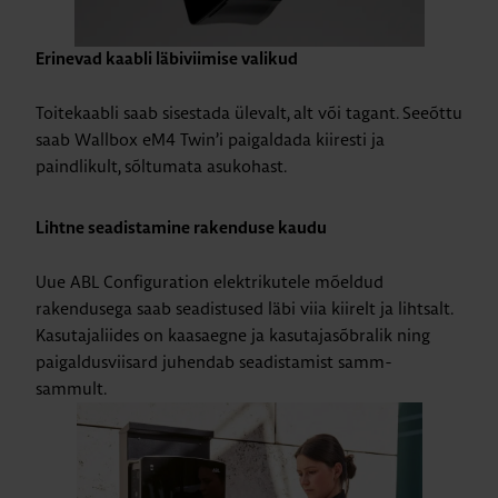
Erinevad kaabli läbiviimise valikud
Toitekaabli saab sisestada ülevalt, alt või tagant. Seeõttu
saab Wallbox eM4 Twin’i paigaldada kiiresti ja
paindlikult, sõltumata asukohast.
Lihtne seadistamine rakenduse kaudu
Uue ABL Configuration elektrikutele mõeldud
rakendusega saab seadistused läbi viia kiirelt ja lihtsalt.
Kasutajaliides on kaasaegne ja kasutajasõbralik ning
paigaldusviisard juhendab seadistamist samm-
sammult.