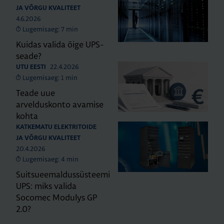
JA VÕRGU KVALITEET
4.6.2026
Lugemisaeg: 7 min
Kuidas valida õige UPS-
seade?
22.4.2026
UTU EESTI
Lugemisaeg: 1 min
Teade uue
arvelduskonto avamise
kohta
KATKEMATU ELEKTRITOIDE
JA VÕRGU KVALITEET
20.4.2026
Lugemisaeg: 4 min
Suitsueemaldussüsteemi
UPS: miks valida
Socomec Modulys GP
2.0?