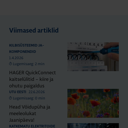
Viimased artiklid
KILBISÜSTEEMID JA-
KOMPONENDID
1.4.2026
Lugemisaeg: 2 min
HAGER QuickConnect
kaitselülitid – kiire ja
ohutu paigaldus
22.6.2026
UTU EESTI
Lugemisaeg: 0 min
Head Võidupüha ja
meeleolukat
Jaanipäeva!
KATKEMATU ELEKTRITOIDE