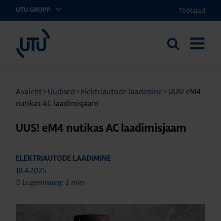
Töötajad
UTU GRUPP
UTU Eesti
Otsi
AVA
saidilt
MENÜÜ
Avaleht
>
Uudised
>
Elektriautode laadimine
>
UUS! eM4
nutikas AC laadimisjaam
UUS! eM4 nutikas AC laadimisjaam
ELEKTRIAUTODE LAADIMINE
18.4.2025
Lugemisaeg: 2 min