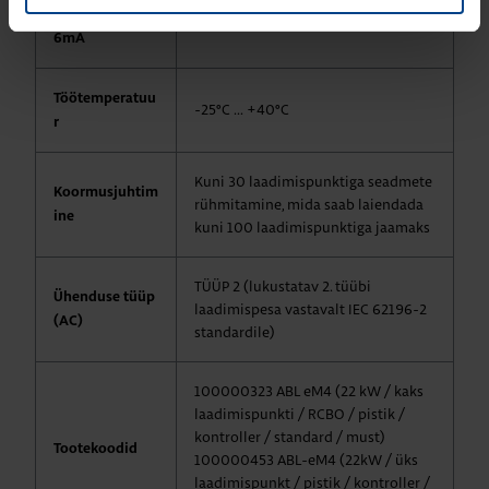
DC rikkekaitse
Jah
6mA
Töötemperatuu
-25°C … +40°C
r
Kuni 30 laadimispunktiga seadmete
Koormusjuhtim
rühmitamine, mida saab laiendada
ine
kuni 100 laadimispunktiga jaamaks
TÜÜP 2 (lukustatav 2. tüübi
Ühenduse tüüp
laadimispesa vastavalt IEC 62196-2
(AC)
standardile)
100000323 ABL eM4 (22 kW / kaks
laadimispunkti / RCBO / pistik /
kontroller / standard / must)
Tootekoodid
100000453 ABL-eM4 (22kW / üks
laadimispunkt / pistik / kontroller /