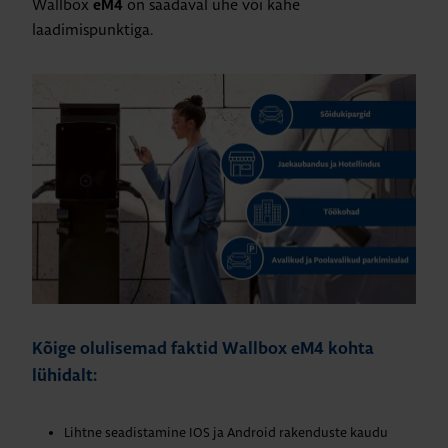
Wallbox
on saadaval ühe või kahe
eM4
laadimispunktiga.
Kõige olulisemad faktid Wallbox eM4 kohta
lühidalt:
Lihtne seadistamine IOS ja Android rakenduste kaudu