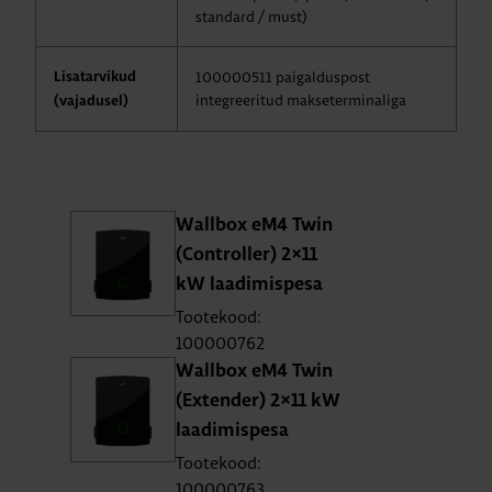
standard / must)
100000511 paigalduspost
Lisatarvikud
integreeritud makseterminaliga
(vajadusel)
Wall­box eM4 Twin
(Cont­rol­ler) 2×11
kW laa­di­mis­pesa
Tootekood:
100000762
Wall­box eM4 Twin
(Exten­der) 2×11 kW
laa­di­mis­pesa
Tootekood:
100000763