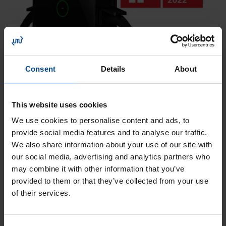
Auhinnatud disain
Consent
Details
About
Wallbox eM4 Twin on pälvinud Design Plus Award 2022
ja Red Dot Design Award 2023 auhinnad.
This website uses cookies
We use cookies to personalise content and ads, to
Tehniline informatsioon
provide social media features and to analyse our traffic.
We also share information about your use of our site with
our social media, advertising and analytics partners who
Maksimaalne
22kW (32A) (eM4 Single)
may combine it with other information that you’ve
laadimisvõims
2×11 kW (32A) (eM4 Twin)
provided to them or that they’ve collected from your use
us (AC)
of their services.
Mõõdud, mm (L
306,5 × 516 × 145 mm (eM4 Single)
x K x S)