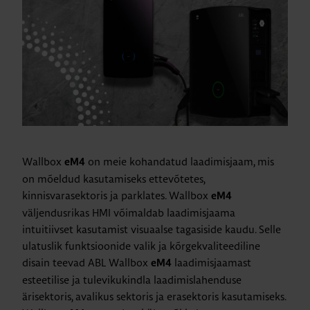
Wallbox
on meie kohandatud laadimisjaam, mis
eM4
on mõeldud kasutamiseks ettevõtetes,
kinnisvarasektoris ja parklates. Wallbox
eM4
väljendusrikas HMI võimaldab laadimisjaama
intuitiivset kasutamist visuaalse tagasiside kaudu. Selle
ulatuslik funktsioonide valik ja kõrgekvaliteediline
disain teevad ABL Wallbox
laadimisjaamast
eM4
esteetilise ja tulevikukindla laadimislahenduse
ärisektoris, avalikus sektoris ja erasektoris kasutamiseks.