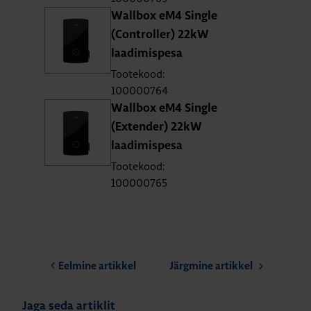
Wall­box eM4 Single
(Cont­rol­ler) 22kW
laa­di­mis­pesa
Tootekood:
100000764
Wall­box eM4 Single
(Exten­der) 22kW
laa­di­mis­pesa
Tootekood:
100000765
Eelmine artikkel
Järgmine artikkel
Jaga seda artiklit