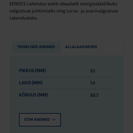
EEN003. Lahendus sobib ideaalselt energiasäästlikuks
valgustuse juhtimiseks ning turva- ja avariivalgustuse
rakendusteks.
TEHNILISED ANDMED
ALLALAADIMISED
65
PIKKUS (MM)
54
LAIUS (MM)
88.5
KÕRGUS (MM)
ETIM ANDMED