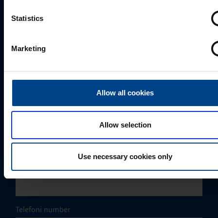
+372 56560000
mark.milvek@utugroup.com
Statistics
Eesnimi
*
Marketing
Perekonnanimi
*
Allow all cookies
Ettevõte
Allow selection
Use necessary cookies only
E-post
*
Telefoni number