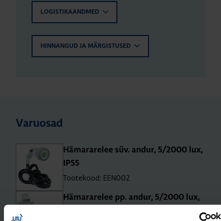
LOGISTIKAANDMED
HINNANGUD JA MÄRGISTUSED
Varuosad
Häma­ra­re­lee süv. andur, 5/2000 lux,
IP55
Tootekood: EEN002
Häma­ra­re­lee pp. andur, 5/2000 lux,
IP55