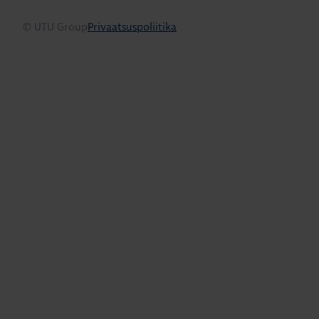
© UTU Group
Privaatsuspoliitika