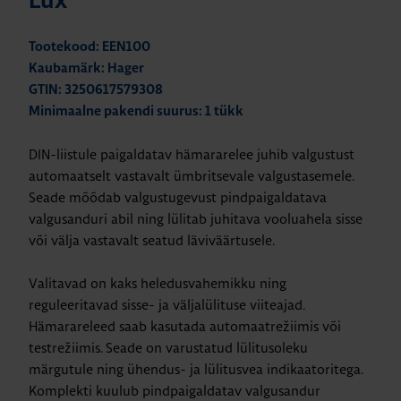
Lux
Tootekood: EEN100
Kaubamärk: Hager
GTIN: 3250617579308
Minimaalne pakendi suurus: 1 tükk
DIN-liistule paigaldatav hämararelee juhib valgustust
automaatselt vastavalt ümbritsevale valgustasemele.
Seade mõõdab valgustugevust pindpaigaldatava
valgusanduri abil ning lülitab juhitava vooluahela sisse
või välja vastavalt seatud läviväärtusele.
Valitavad on kaks heledusvahemikku ning
reguleeritavad sisse- ja väljalülituse viiteajad.
Hämarareleed saab kasutada automaatrežiimis või
testrežiimis. Seade on varustatud lülitusoleku
märgutule ning ühendus- ja lülitusvea indikaatoritega.
Komplekti kuulub pindpaigaldatav valgusandur