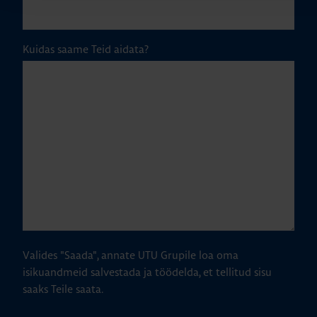
Kuidas saame Teid aidata?
Valides "Saada", annate UTU Grupile loa oma
isikuandmeid salvestada ja töödelda, et tellitud sisu
saaks Teile saata.