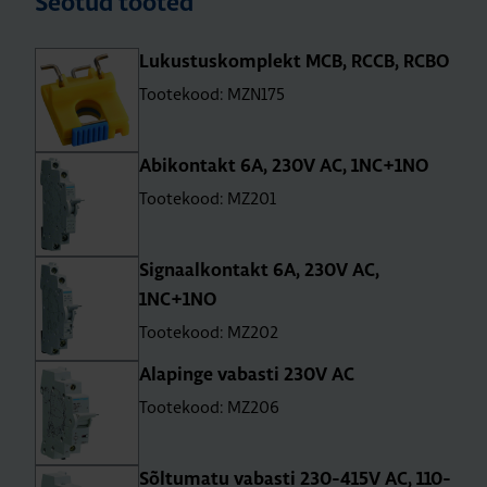
Seotud tooted
Lukus­tus­komp­lekt MCB, RCCB, RCBO
Tootekood: MZN175
Abi­kon­takt 6A, 230V AC, 1NC+1NO
Tootekood: MZ201
Sig­naal­kon­takt 6A, 230V AC,
1NC+1NO
Tootekood: MZ202
Ala­pinge vabasti 230V AC
Tootekood: MZ206
Sõl­tu­matu vabasti 230-415V AC, 110-