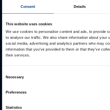
Consent
Details
Ettevõte
This website uses cookies
E-post
*
We use cookies to personalise content and ads, to provide s
to analyse our traffic. We also share information about your u
social media, advertising and analytics partners who may com
information that you’ve provided to them or that they’ve coll
Telefoni number
their services.
Consent
Kuidas saame Teid aidata?
Necessary
Selection
Preferences
Statistics