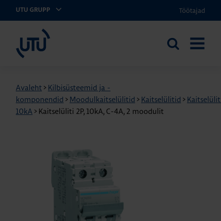
Töötajad
UTU GRUPP
UTU Eesti
Otsi
AVA
saidilt
MENÜÜ
Avaleht
>
Kilbisüsteemid ja -
komponendid
>
Moodulkaitselülitid
>
Kaitselülitid
>
Kaitselülit
10kA
>
Kaitselüliti 2P, 10kA, C-4A, 2 moodulit