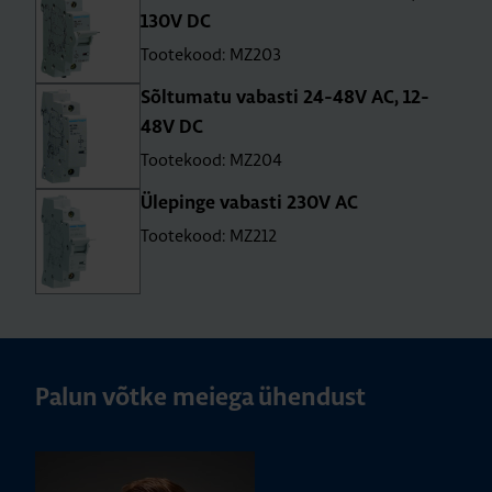
130V DC
Tootekood: MZ203
Sõl­tu­matu vabasti 24-48V AC, 12-
48V DC
Tootekood: MZ204
Üle­pinge vabasti 230V AC
Tootekood: MZ212
Palun võtke meiega ühendust