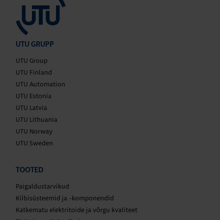
UTU GRUPP
UTU Group
UTU Finland
UTU Automation
UTU Estonia
UTU Latvia
UTU Lithuania
UTU Norway
UTU Sweden
TOOTED
Paigaldustarvikud
Kilbisüsteemid ja -komponendid
Katkematu elektritoide ja võrgu kvaliteet