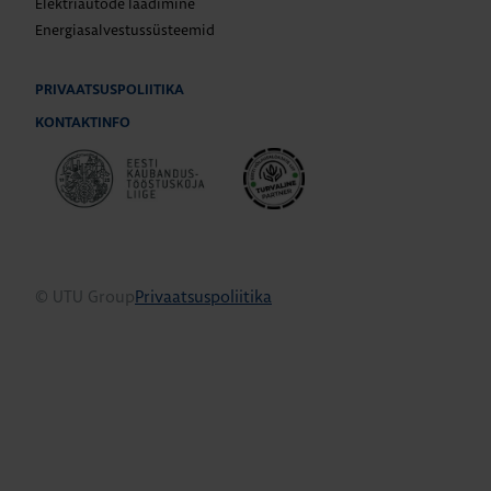
Elektriautode laadimine
Energiasalvestussüsteemid
PRIVAATSUSPOLIITIKA
KONTAKTINFO
© UTU Group
Privaatsuspoliitika