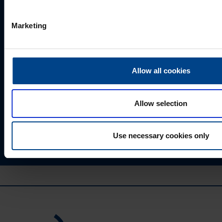
Marketing
Allow all cookies
Valides "Saada", annate UTU Grupile loa oma
isikuandmeid salvestada ja töödelda, et tellitud sisu
saaks Teile saata.
Allow selection
Use necessary cookies only