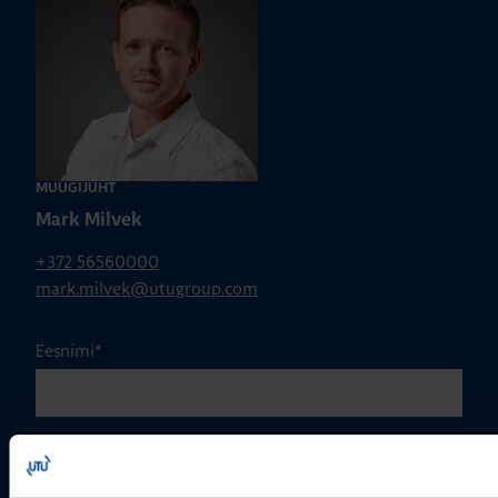
MÜÜGIJUHT
Mark Milvek
+372 56560000
mark.milvek@utugroup.com
Eesnimi
*
Perekonnanimi
*