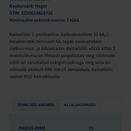
Kaubamärk: Hager
GTIN: 3250614614736
Minimaalne pakendi suurus: 1 tükk
Kaitselüliti 2-pooluseline, katkestusvõime 10 kA, C-
karakteristik, nimivool 4A, tagab vooluahelate
ülekoormus- ja lühisekaitse. Kaitselüliti võtab kilbis 2
moodulikoha, on lihtsasti paigaldatav ning töökindel.
Lüliti on varustatud märgistusaknaga ning seda on
võimalik üksikult DIN-liistult eemaldada. Kaitselüliti
vastab IP20 kaitseklassile.
TEHNILISED ANDMED
ALLALAADIMISED
73
PIKKUS (MM)