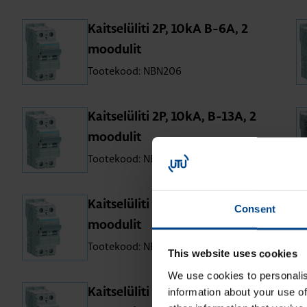
Kait­se­lü­liti 2P, 10kA B-6A, 2
moo­du­lit
Tootekood: NBN206
Kait­se­lü­liti 2P, 10kA, B-13A, 2
moo­du­lit
Tootekood: NBN213
Kait­se­lü­liti 2P, 10kA, B-20A, 2
Consent
moo­du­lit
Tootekood: NBN220
This website uses cookies
We use cookies to personalis
information about your use of
Kait­se­lü­liti 2P, 10kA, B-32A, 2