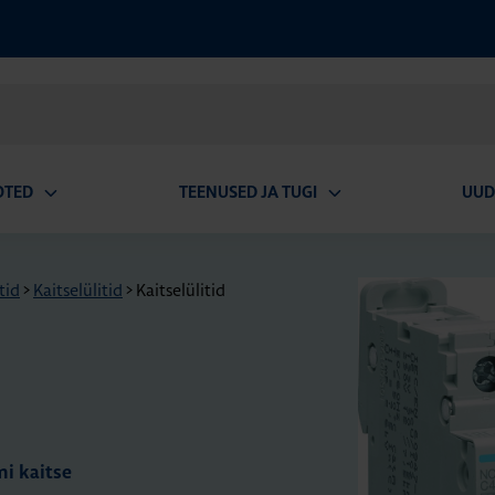
OTED
TEENUSED JA TUGI
UUD
Ava
Ava
alammenüü
alammenüü
tid
>
Kaitselülitid
>
Kaitselülitid
mi kaitse