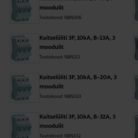
moo­du­lit
Tootekood: NBN306
Kait­se­lü­liti 3P, 10kA, B-13A, 3
moo­du­lit
Tootekood: NBN313
Kait­se­lü­liti 3P, 10kA, B-20A, 3
moo­du­lit
Tootekood: NBN320
Kait­se­lü­liti 3P, 10kA, B-32A, 3
moo­du­lit
Tootekood: NBN332