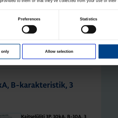
 provided to them or that they’ve collected from your use of their
moo­du­lit
Tootekood: NBN240
Preferences
Statistics
Kait­se­lü­liti 2P, 10kA, B-63A, 2
moo­du­lit
Tootekood: NBN263
 only
Allow selection
0kA, B-karak­te­ris­tik, 3
Kait­se­lü­liti 3P, 10kA, B-10A, 3