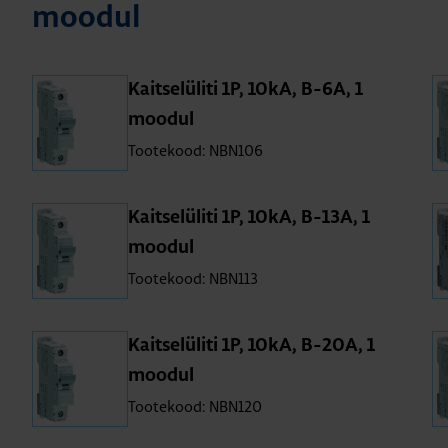
moo­dul
Kait­se­lü­liti 1P, 10kA, B-6A, 1
moo­dul
Tootekood: NBN106
Kait­se­lü­liti 1P, 10kA, B-13A, 1
moo­dul
Tootekood: NBN113
Kait­se­lü­liti 1P, 10kA, B-20A, 1
moo­dul
Tootekood: NBN120