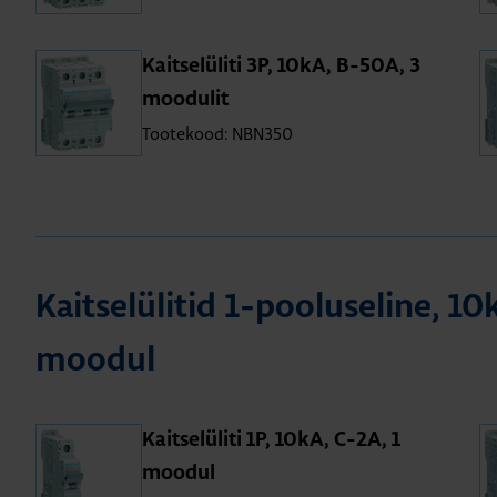
Kait­se­lü­liti 3P, 10kA, B-50A, 3
moo­du­lit
Tootekood: NBN350
Kait­se­lü­li­tid 1-poo­lu­se­line, 10
moo­dul
Kait­se­lü­liti 1P, 10kA, C-2A, 1
moo­dul