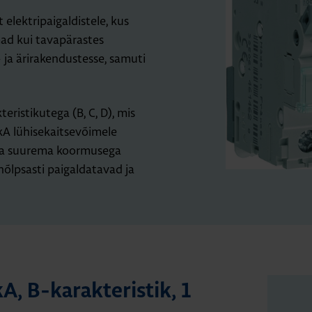
elektripaigaldistele, kus
d kui tavapärastes
- ja ärirakendustesse, samuti
teristikutega (B, C, D), mis
kA lühisekaitsevõimele
ka suurema koormusega
hõlpsasti paigaldatavad ja
0kA, B-karak­te­ris­tik, 1