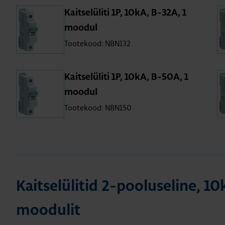
Kait­se­lü­liti 1P, 10kA, B-32A, 1
moo­dul
Tootekood: NBN132
Kait­se­lü­liti 1P, 10kA, B-50A, 1
moo­dul
Tootekood: NBN150
Kait­se­lü­li­tid 2-poo­lu­se­line, 1
moo­du­lit