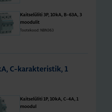
Kait­se­lü­liti 3P, 10kA, B-63A, 3
moo­du­lit
Tootekood: NBN363
kA, C-karak­te­ris­tik, 1
Kait­se­lü­liti 1P, 10kA, C-4A, 1
moo­dul