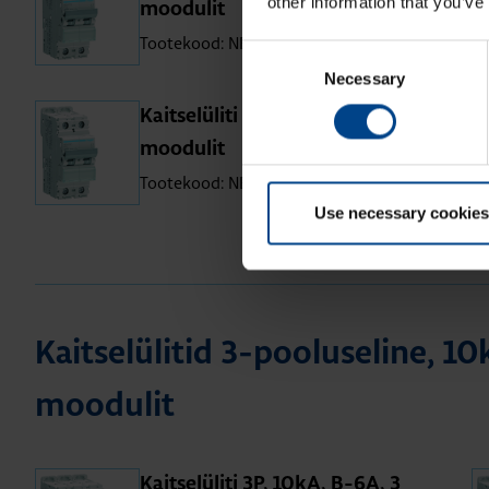
other information that you’ve
moo­du­lit
Tootekood: NBN232
Consent
Necessary
Selection
Kait­se­lü­liti 2P, 10kA, B-50A, 2
moo­du­lit
Tootekood: NBN250
Use necessary cookies
Kait­se­lü­li­tid 3-poo­lu­se­line, 1
moo­du­lit
Kait­se­lü­liti 3P, 10kA, B-6A, 3