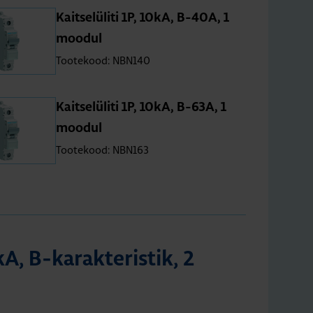
Kait­se­lü­liti 1P, 10kA, B-40A, 1
moo­dul
Tootekood: NBN140
Kait­se­lü­liti 1P, 10kA, B-63A, 1
moo­dul
Tootekood: NBN163
0kA, B-karak­te­ris­tik, 2