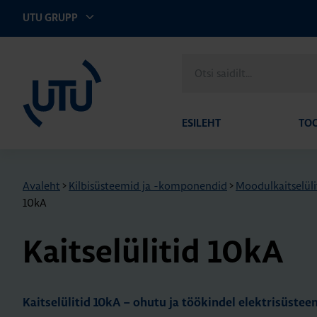
UTU GRUPP
UTU Eesti
Otsi
saidilt
ESILEHT
TO
Avaleht
>
Kilbisüsteemid ja -komponendid
>
Moodulkaitselüli
10kA
Kait­se­lü­li­tid 10kA
Kaitselülitid 10kA – ohutu ja töökindel elektrisüstee