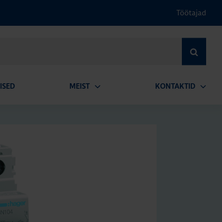
Töötajad
OTSI
ISED
MEIST
KONTAKTID
Ava
Ava
alammenüü
alamm