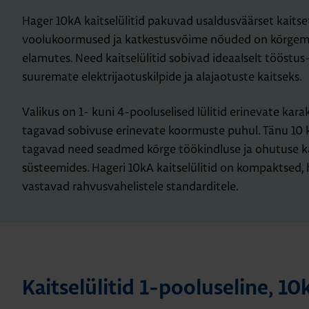
Hager 10kA kaitselülitid pakuvad usaldusväärset kaitset 
voolukoormused ja katkestusvõime nõuded on kõrgema
elamutes. Need kaitselülitid sobivad ideaalselt tööstus
suuremate elektrijaotuskilpide ja alajaotuste kaitseks.
Valikus on 1- kuni 4-pooluselised lülitid erinevate karak
tagavad sobivuse erinevate koormuste puhul. Tänu 10 
tagavad need seadmed kõrge töökindluse ja ohutuse 
süsteemides. Hageri 10kA kaitselülitid on kompaktsed, 
vastavad rahvusvahelistele standarditele.
Kait­se­lü­li­tid 1-poo­lu­se­line, 1