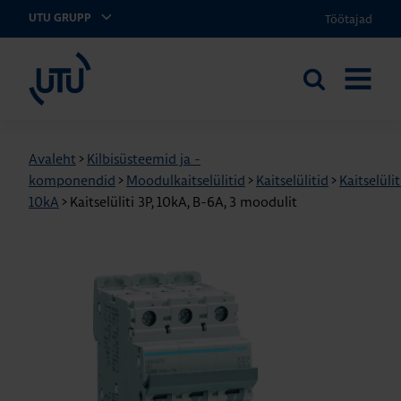
Töötajad
UTU GRUPP
UTU Eesti
Otsi
AVA
saidilt
MENÜÜ
Avaleht
>
Kilbisüsteemid ja -
komponendid
>
Moodulkaitselülitid
>
Kaitselülitid
>
Kaitselülit
10kA
>
Kaitselüliti 3P, 10kA, B-6A, 3 moodulit