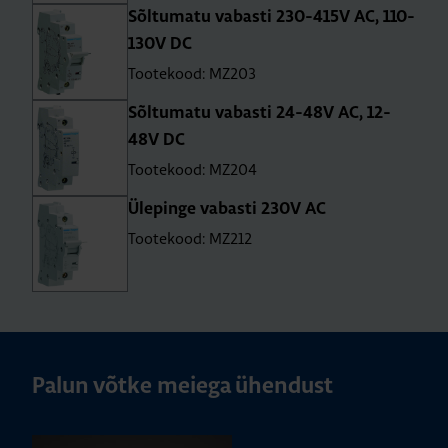
Sõl­tu­matu vabasti 230-415V AC, 110-
130V DC
Tootekood: MZ203
Sõl­tu­matu vabasti 24-48V AC, 12-
48V DC
Tootekood: MZ204
Üle­pinge vabasti 230V AC
Tootekood: MZ212
Palun võtke meiega ühendust