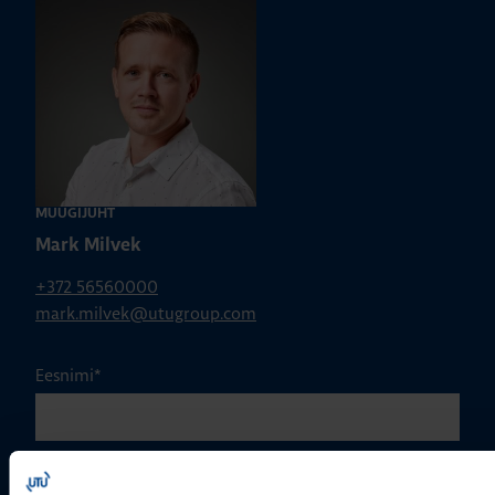
MÜÜGIJUHT
Mark Milvek
+372 56560000
mark.milvek@utugroup.com
Eesnimi
*
Perekonnanimi
*