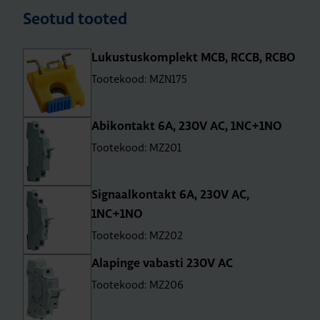
Seotud tooted
Lukus­tus­komp­lekt MCB, RCCB, RCBO
Tootekood: MZN175
Abi­kon­takt 6A, 230V AC, 1NC+1NO
Tootekood: MZ201
Sig­naal­kon­takt 6A, 230V AC,
1NC+1NO
Tootekood: MZ202
Ala­pinge vabasti 230V AC
Tootekood: MZ206