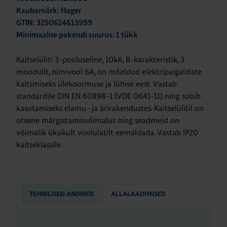
Kaubamärk: Hager
GTIN: 3250614613999
Minimaalne pakendi suurus: 1 tükk
Kaitselüliti 3-pooluseline, 10kA, B-karakteristik, 3
moodulit, nimivool 6A, on mõeldud elektripaigaldiste
kaitsmiseks ülekoormuse ja lühise eest. Vastab
standardile DIN EN 60898-1 (VDE 0641-11) ning sobib
kasutamiseks elamu- ja ärirakendustes. Kaitselülitil on
otsene märgistamisvõimalus ning seadmeid on
võimalik üksikult voolulatilt eemaldada. Vastab IP20
kaitseklassile.
TEHNILISED ANDMED
ALLALAADIMISED