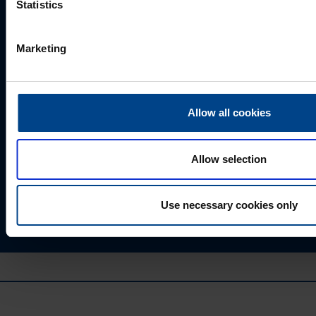
Statistics
Marketing
Allow all cookies
Valides "Saada", annate UTU Grupile loa oma
isikuandmeid salvestada ja töödelda, et tellitud sisu
saaks Teile saata.
Allow selection
Use necessary cookies only