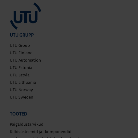
UTU GRUPP
UTU Group
UTU Finland
UTU Automation
UTU Estonia
UTU Latvia
UTU Lithuania
UTU Norway
UTU Sweden
TOOTED
Paigaldustarvikud
Kilbisüsteemid ja -komponendid