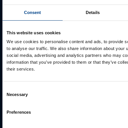
Consent
Details
Ettevõte
This website uses cookies
We use cookies to personalise content and ads, to provide s
E-post
*
to analyse our traffic. We also share information about your u
social media, advertising and analytics partners who may com
information that you’ve provided to them or that they’ve coll
Telefoni number
their services.
Consent
Kuidas saame Teid aidata?
Necessary
Selection
Preferences