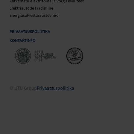
Katkematu elektritoide ja võrgu kvaliteet
Elektriautode laadimine
Energiasalvestussüsteemid
PRIVAATSUSPOLIITIKA
KONTAKTINFO
© UTU Group
Privaatsuspoliitika