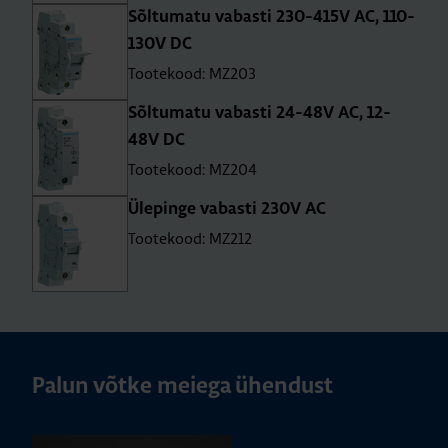
Sõl­tu­matu vabasti 230-415V AC, 110-
130V DC
Tootekood: MZ203
Sõl­tu­matu vabasti 24-48V AC, 12-
48V DC
Tootekood: MZ204
Üle­pinge vabasti 230V AC
Tootekood: MZ212
Palun võtke meiega ühendust