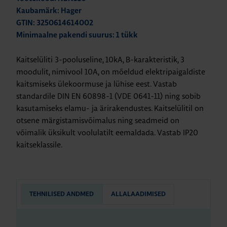
Kaubamärk: Hager
GTIN: 3250614614002
Minimaalne pakendi suurus: 1 tükk
Kaitselüliti 3-pooluseline, 10kA, B-karakteristik, 3
moodulit, nimivool 10A, on mõeldud elektripaigaldiste
kaitsmiseks ülekoormuse ja lühise eest. Vastab
standardile DIN EN 60898-1 (VDE 0641-11) ning sobib
kasutamiseks elamu- ja ärirakendustes. Kaitselülitil on
otsene märgistamisvõimalus ning seadmeid on
võimalik üksikult voolulatilt eemaldada. Vastab IP20
kaitseklassile.
TEHNILISED ANDMED
ALLALAADIMISED