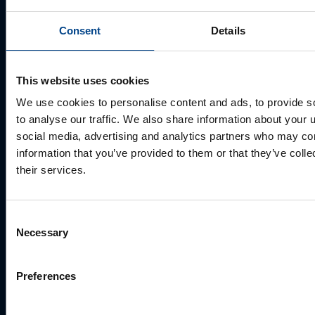
Consent
Details
Ettevõte
This website uses cookies
We use cookies to personalise content and ads, to provide s
E-post
*
to analyse our traffic. We also share information about your u
social media, advertising and analytics partners who may com
information that you’ve provided to them or that they’ve coll
Telefoni number
their services.
Consent
Kuidas saame Teid aidata?
Necessary
Selection
Preferences