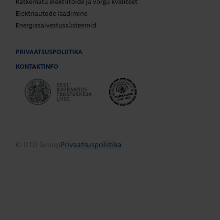
Katkematu elektritoide ja võrgu kvaliteet
Elektriautode laadimine
Energiasalvestussüsteemid
PRIVAATSUSPOLIITIKA
KONTAKTINFO
© UTU Group
Privaatsuspoliitika