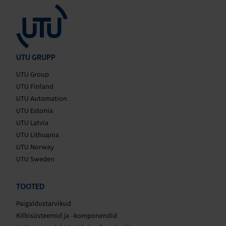
UTU GRUPP
UTU Group
UTU Finland
UTU Automation
UTU Estonia
UTU Latvia
UTU Lithuania
UTU Norway
UTU Sweden
TOOTED
Paigaldustarvikud
Kilbisüsteemid ja -komponendid