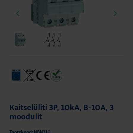
Kaitselüliti 3P, 10kA, B-10A, 3
moodulit
Tootekood: NBN310