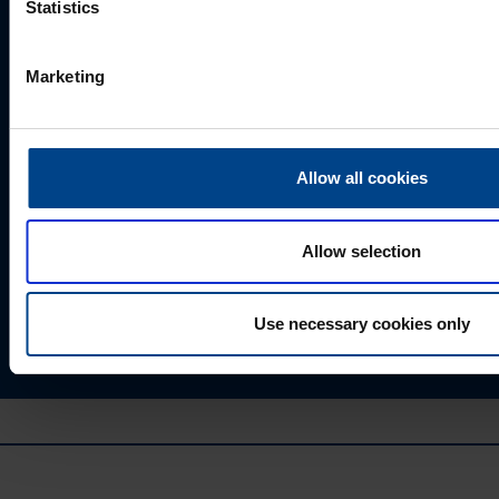
Statistics
Marketing
Allow all cookies
Valides "Saada", annate UTU Grupile loa oma
isikuandmeid salvestada ja töödelda, et tellitud sisu
saaks Teile saata.
Allow selection
Use necessary cookies only