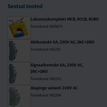
Seotud tooted
Lukus­tus­komp­lekt MCB, RCCB, RCBO
Tootekood: MZN175
Abi­kon­takt 6A, 230V AC, 1NC+1NO
Tootekood: MZ201
Sig­naal­kon­takt 6A, 230V AC,
1NC+1NO
Tootekood: MZ202
Ala­pinge vabasti 230V AC
Tootekood: MZ206