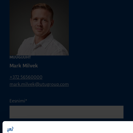
MÜÜGIJUHT
Mark Milvek
+372 56560000
mark.milvek@utugroup.com
Eesnimi
*
Perekonnanimi
*