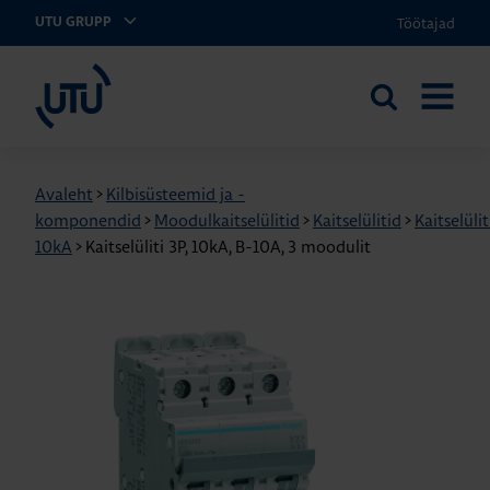
Töötajad
UTU GRUPP
UTU Eesti
Otsi
AVA
saidilt
MENÜÜ
Avaleht
>
Kilbisüsteemid ja -
komponendid
>
Moodulkaitselülitid
>
Kaitselülitid
>
Kaitselülit
10kA
>
Kaitselüliti 3P, 10kA, B-10A, 3 moodulit