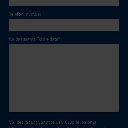
Telefoni number
Kuidas saame Teid aidata?
Valides "Saada", annate UTU Grupile loa oma