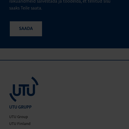
isikuandmeid salvestada ja töödelda, et tellitud sisu
saaks Teile saata.
UTU GRUPP
UTU Group
UTU Finland