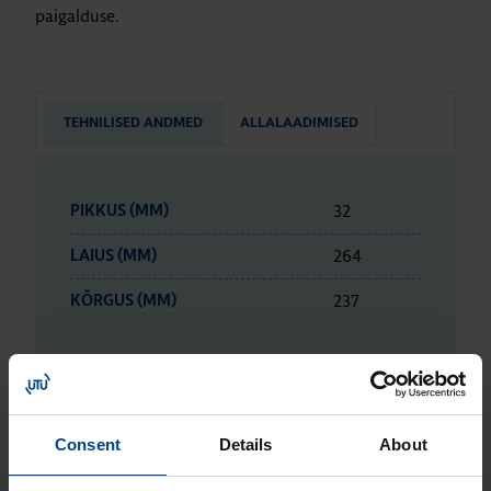
paigalduse.
TEHNILISED ANDMED
ALLALAADIMISED
32
PIKKUS (MM)
264
LAIUS (MM)
237
KÕRGUS (MM)
ETIM ANDMED
Consent
Details
About
LOGISTIKAANDMED