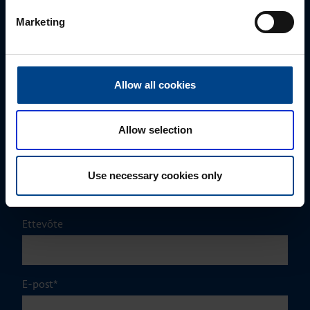
MÜÜGIJUHT
Marketing
Mark Milvek
+372 56560000
mark.milvek@utugroup.com
Allow all cookies
Eesnimi
*
Allow selection
Perekonnanimi
*
Use necessary cookies only
Ettevõte
E-post
*