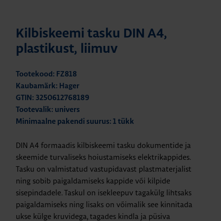
Kilbiskeemi tasku DIN A4,
plastikust, liimuv
Tootekood: FZ818
Kaubamärk: Hager
GTIN: 3250612768189
Tootevalik: univers
Minimaalne pakendi suurus: 1 tükk
DIN A4 formaadis kilbiskeemi tasku dokumentide ja
skeemide turvaliseks hoiustamiseks elektrikappides.
Tasku on valmistatud vastupidavast plastmaterjalist
ning sobib paigaldamiseks kappide või kilpide
sisepindadele. Taskul on isekleepuv tagakülg lihtsaks
paigaldamiseks ning lisaks on võimalik see kinnitada
ukse külge kruvidega, tagades kindla ja püsiva