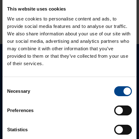
This website uses cookies
HINNANGUD JA MÄRGISTUSED
We use cookies to personalise content and ads, to
provide social media features and to analyse our traffic.
We also share information about your use of our site with
our social media, advertising and analytics partners who
may combine it with other information that you’ve
provided to them or that they’ve collected from your use
Palun võtke meiega ühendust
of their services.
Consent
Necessary
Selection
Preferences
Statistics