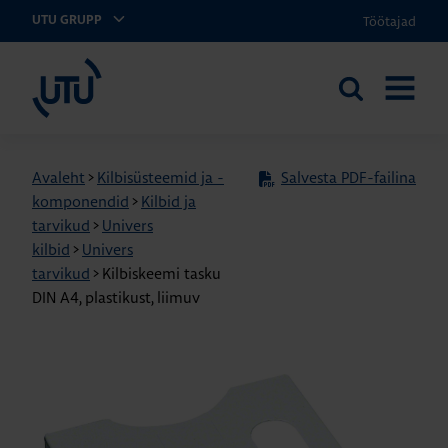
Töötajad
UTU GRUPP
UTU Eesti
Otsi
AVA
saidilt
MENÜÜ
Avaleht
>
Kilbisüsteemid ja -
Salvesta PDF-failina
komponendid
>
Kilbid ja
tarvikud
>
Univers
kilbid
>
Univers
tarvikud
>
Kilbiskeemi tasku
DIN A4, plastikust, liimuv