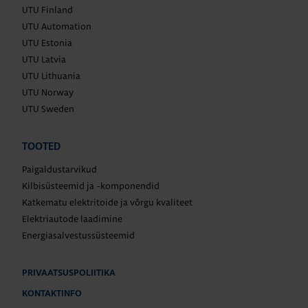
UTU Finland
UTU Automation
UTU Estonia
UTU Latvia
UTU Lithuania
UTU Norway
UTU Sweden
TOOTED
Paigaldustarvikud
Kilbisüsteemid ja -komponendid
Katkematu elektritoide ja võrgu kvaliteet
Elektriautode laadimine
Energiasalvestussüsteemid
PRIVAATSUSPOLIITIKA
KONTAKTINFO