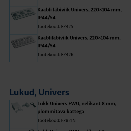
Kaabli läbi­viik Uni­vers, 220×104 mm,
IP44/54
Tootekood: FZ425
Kaab­li­lä­bi­viik Uni­vers, 220×104 mm,
IP44/54
Tootekood: FZ426
Lukud, Uni­vers
Lukk Uni­vers FWU, neli­kant 8 mm,
plom­mi­tava kat­tega
Tootekood: FZ821N