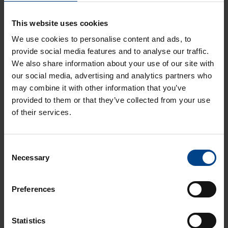
800×550 mm
This website uses cookies
Tootekood: FZ106N
We use cookies to personalise content and ads, to
Uks Uni­vers, parem, aknaga,
provide social media features and to analyse our traffic.
950×550 mm
We also share information about your use of our site with
our social media, advertising and analytics partners who
Tootekood: FZ110N
may combine it with other information that you’ve
provided to them or that they’ve collected from your use
of their services.
Ukse­hin­ged Uni­vers,
Consent
Necessary
Selection
IP44/54
Ukse­hing Uni­vers, parem­poolne,
Preferences
IP44/54
Tootekood: FZ745S
Statistics