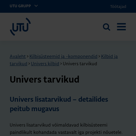
Töötajad
UTU GRUPP
UTU Eesti
Otsi
AVA
saidilt
MENÜÜ
Avaleht
>
Kilbisüsteemid ja -komponendid
>
Kilbid ja
tarvikud
>
Univers kilbid
>
Univers tarvikud
Uni­vers tar­vi­kud
Univers lisatarvikud – detailides
peitub mugavus
Univers lisatarvikud võimaldavad kilbisüsteemi
paindlikult kohandada vastavalt iga projekti nõuetele.