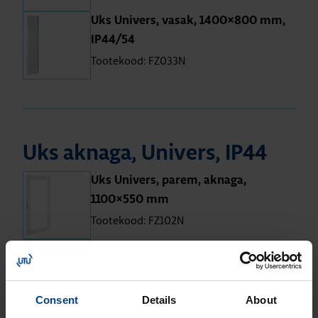
Uks Uni­vers, vasak, 1400×800 mm,
IP44/54
Tootekood: FZ033N
Uks aknaga, Uni­vers, IP44
Uks Uni­vers, parem, aknaga,
1100×550 mm
Tootekood: FZ102N
Uks Uni­vers, parem, aknaga,
650×550 mm
Tootekood: FZ104N
Consent
Details
About
Uks Uni­vers, parem, aknaga,