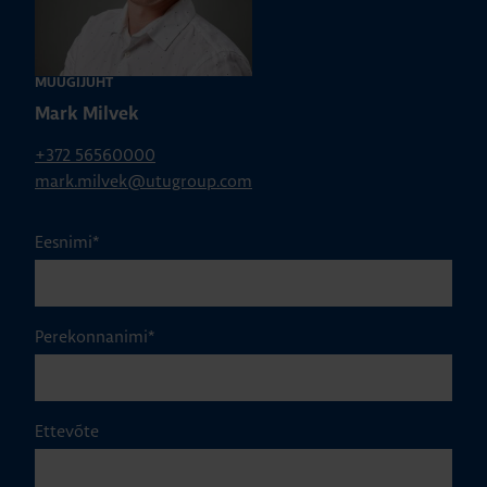
MÜÜGIJUHT
Mark Milvek
+372 56560000
mark.milvek@utugroup.com
Eesnimi
*
Perekonnanimi
*
Ettevõte