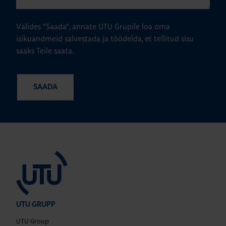
Valides "Saada", annate UTU Grupile loa oma
isikuandmeid salvestada ja töödelda, et tellitud sisu
saaks Teile saata.
UTU GRUPP
UTU Group