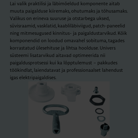
Lai valik praktilisi ja läbimõeldud komponente aitab
muuta paigalduse kiiremaks, ohutumaks ja tõhusamaks.
Valikus on erineva suuruse ja otstarbega uksed,
süvisraamid, vasklatid, kaabliläbiviigud, patch-paneelid
ning mitmesugused kinnitus- ja paigaldustarvikud. Kõik
komponendid on loodud omavahel sobituma, tagades
korrastatud ülesehituse ja lihtsa hoolduse. Univers
süsteemi lisatarvikud aitavad optimeerida nii
paigaldusprotsessi kui ka lõpptulemust – pakkudes
töökindlat, laiendatavat ja professionaalset lahendust
igas elektripaigaldises.