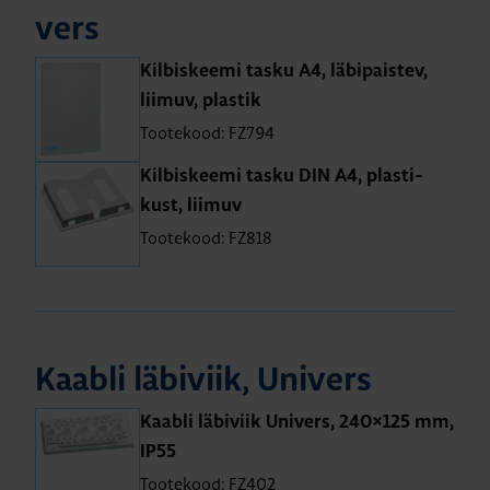
vers
Kil­biskeemi tasku A4, läbi­pais­tev,
lii­muv, plas­tik
Tootekood: FZ794
Kil­biskeemi tasku DIN A4, plas­ti­
kust, lii­muv
Tootekood: FZ818
Kaabli läbi­viik, Uni­vers
Kaabli läbi­viik Uni­vers, 240×125 mm,
IP55
Tootekood: FZ402