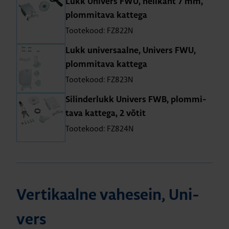
Lukk Uni­vers FWU, neli­kant 7 mm,
plom­mi­tava kat­tega
Tootekood: FZ822N
Lukk uni­ver­saalne, Uni­vers FWU,
plom­mi­tava kat­tega
Tootekood: FZ823N
Silin­der­lukk Uni­vers FWB, plom­mi­
tava kat­tega, 2 võtit
Tootekood: FZ824N
Ver­ti­kaalne vahe­sein, Uni­
vers