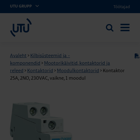
Töötajad
UTU GRUPP
UTU Eesti
Otsi
AVA
saidilt
MENÜÜ
Avaleht
>
Kilbisüsteemid ja -
komponendid
>
Mootorikäivitid, kontaktorid ja
releed
>
Kontaktorid
>
Moodulkontaktorid
>
Kontaktor
25A, 2NO, 230VAC, vaikne, 1 moodul