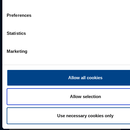
Ettevõte
Preferences
Statistics
E-post
*
Marketing
Telefoni number
Allow all cookies
Kuidas saame Teid aidata?
Allow selection
Use necessary cookies only