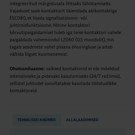
integreeritud märgistusala lihtsaks tähistamiseks.
Vajadusel saab kontaktorit täiendada abikontaktiga
ESC080, et lisada signalisatsiooni- või
juhtimisfunktsioone. Mitme kontaktori
kõrvutipaigaldamisel tuleb iga teise kontaktori vahele
paigaldada vahemoodul LZ060 (0,5 moodulit), mis
tagab seadmete vahel piisava õhuringluse ja aitab
vältida liigset kuumenemist.
vaiksed kontaktorid ei ole mõeldud
Ohutusnõuanne:
intensiivseks ja pidevaks kasutamiseks (24/7 režiimis),
sellistel juhtudel soovitatakse kasutada tööstuslikke
kontaktoreid.
TEHNILISED ANDMED
ALLALAADIMISED