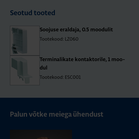
Seotud tooted
Soo­juse eral­daja, 0.5 moo­du­lit
Tootekood: LZ060
Ter­mi­na­li­kate kon­tak­to­rile, 1 moo­
dul
Tootekood: ESC001
Palun võtke meiega ühendust