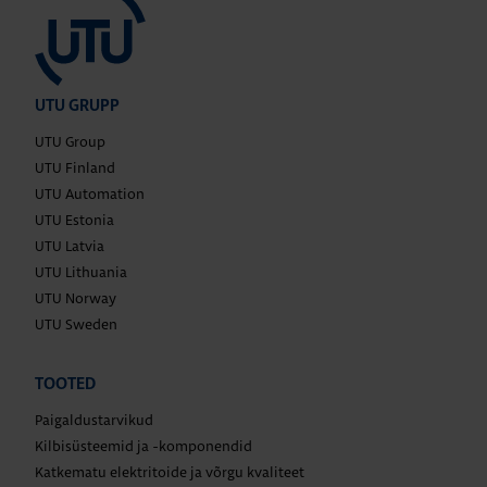
UTU GRUPP
UTU Group
UTU Finland
UTU Automation
UTU Estonia
UTU Latvia
UTU Lithuania
UTU Norway
UTU Sweden
TOOTED
Paigaldustarvikud
Kilbisüsteemid ja -komponendid
Katkematu elektritoide ja võrgu kvaliteet