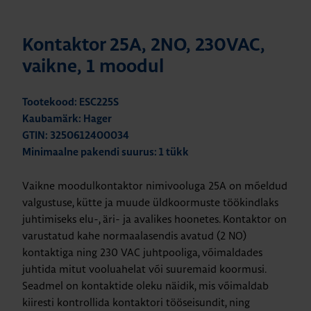
Kontaktor 25A, 2NO, 230VAC,
vaikne, 1 moodul
Tootekood: ESC225S
Kaubamärk: Hager
GTIN: 3250612400034
Minimaalne pakendi suurus: 1 tükk
Vaikne moodulkontaktor nimivooluga 25A on mõeldud
valgustuse, kütte ja muude üldkoormuste töökindlaks
juhtimiseks elu-, äri- ja avalikes hoonetes. Kontaktor on
varustatud kahe normaalasendis avatud (2 NO)
kontaktiga ning 230 VAC juhtpooliga, võimaldades
juhtida mitut vooluahelat või suuremaid koormusi.
Seadmel on kontaktide oleku näidik, mis võimaldab
kiiresti kontrollida kontaktori tööseisundit, ning