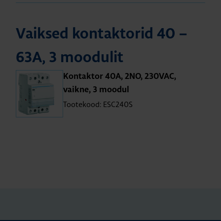
Vaik­sed kon­tak­to­rid 40 –
63A, 3 moo­du­lit
Kon­tak­tor 40A, 2NO, 230VAC,
vaikne, 3 moo­dul
Tootekood: ESC240S