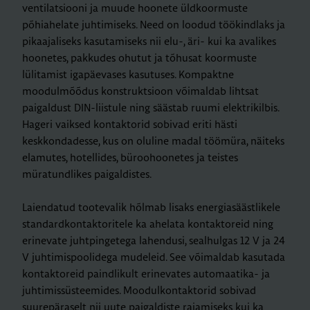
ventilatsiooni ja muude hoonete üldkoormuste
põhiahelate juhtimiseks. Need on loodud töökindlaks ja
pikaajaliseks kasutamiseks nii elu-, äri- kui ka avalikes
hoonetes, pakkudes ohutut ja tõhusat koormuste
lülitamist igapäevases kasutuses. Kompaktne
moodulmõõdus konstruktsioon võimaldab lihtsat
paigaldust DIN-liistule ning säästab ruumi elektrikilbis.
Hageri vaiksed kontaktorid sobivad eriti hästi
keskkondadesse, kus on oluline madal töömüra, näiteks
elamutes, hotellides, büroohoonetes ja teistes
müratundlikes paigaldistes.
Laiendatud tootevalik hõlmab lisaks energiasäästlikele
standardkontaktoritele ka ahelata kontaktoreid ning
erinevate juhtpingetega lahendusi, sealhulgas 12 V ja 24
V juhtimispoolidega mudeleid. See võimaldab kasutada
kontaktoreid paindlikult erinevates automaatika- ja
juhtimissüsteemides. Moodulkontaktorid sobivad
suurepäraselt nii uute paigaldiste rajamiseks kui ka