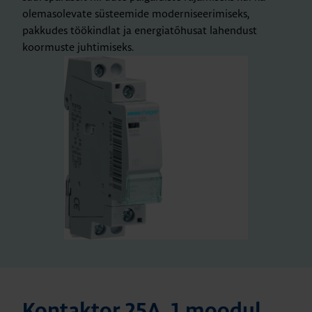
olemasolevate süsteemide moderniseerimiseks,
pakkudes töökindlat ja energiatõhusat lahendust
koormuste juhtimiseks.
Kon­tak­tor 25A, 1 moo­dul