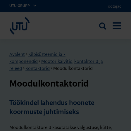
Töötajad
UTU GRUPP
UTU Eesti
Otsi
AVA
saidilt
MENÜÜ
Avaleht
>
Kilbisüsteemid ja -
komponendid
>
Mootorikäivitid, kontaktorid ja
releed
>
Kontaktorid
>
Moodulkontaktorid
Moo­dul­kon­tak­to­rid
Töökindel lahendus hoonete
koormuste juhtimiseks
Moodulkontaktoreid kasutatakse valgustuse, kütte,