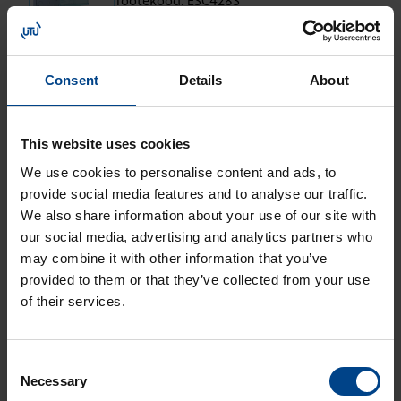
Tootekood: ESC428S
Kon­tak­tor 25A, 4NO, 24VAC, müra­
vaba, 2 mod.
Consent
Details
About
Tootekood: ESD425S
Kon­tak­tor 25A, 4NC, 24VAC, müra­
This website uses cookies
vaba, 2 mod.
Tootekood: ESD426S
We use cookies to personalise content and ads, to
provide social media features and to analyse our traffic.
We also share information about your use of our site with
our social media, advertising and analytics partners who
may combine it with other information that you’ve
provided to them or that they’ve collected from your use
Vaikne kon­tak­tor 25A, 2
of their services.
moo­du­lit, DC
Consent
Kon­tak­tor 25A, 4NO, 24VDC, vaikne,
Necessary
Selection
2 moo­du­lit