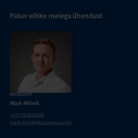
Palun võtke meiega ühendust
MÜÜGIJUHT
Mark Milvek
+372 56560000
mark.milvek@utugroup.com