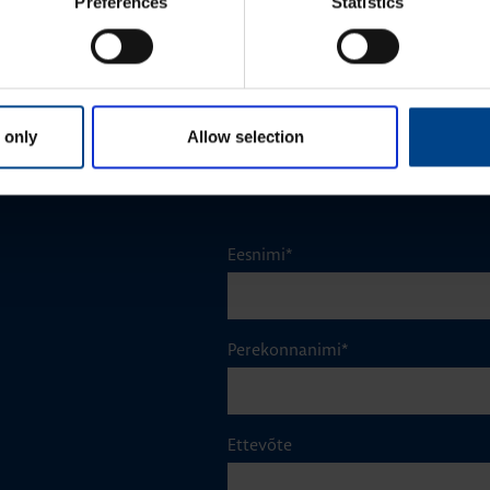
Preferences
Statistics
1NO+1NC, 6A, 230VAC
Tootekood: ESC080
 only
Allow selection
Eesnimi
*
Perekonnanimi
*
Ettevõte