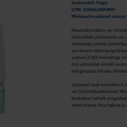
Kaubamärk: Hager
GTIN: 3250612400850
Minimaalne pakendi suurus:
Moodulkontaktor on mõeldud
töökindlaks juhtimiseks elu-
võimaldab juhtida kolmefaas
suuremate elektripaigaldist
avatud (3 NO) kontaktiga ni
mis võimaldab kiiresti kontr
märgistusala lihtsaks tähista
Vajadusel saab kontaktorit t
või juhtimisfunktsioone. Mit
kontaktori vahele paigalda
vahel piisava õhuringluse ja 