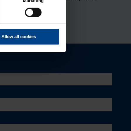
Marketing
du­lit
Tootekood: ESC002
Allow all cookies