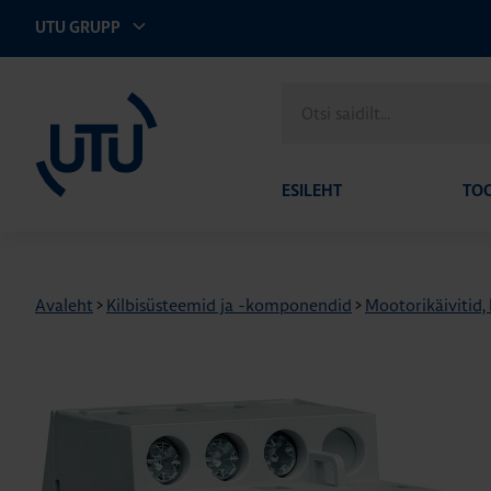
UTU GRUPP
UTU Eesti
Otsi
saidilt
ESILEHT
TO
Avaleht
>
Kilbisüsteemid ja -komponendid
>
Mootorikäivitid,