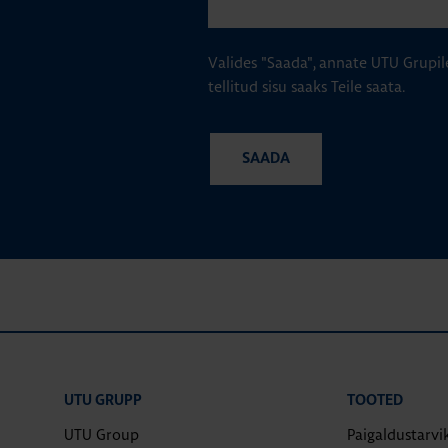
Valides "Saada", annate UTU Grupil
tellitud sisu saaks Teile saata.
UTU GRUPP
TOOTED
UTU Group
Paigaldustarvi