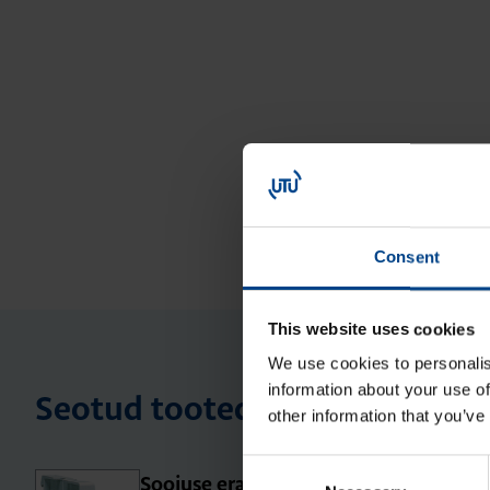
Consent
This website uses cookies
We use cookies to personalis
information about your use of
Seotud tooted
other information that you’ve
Consent
Soo­juse eral­daja, 0.5 moo­du­lit