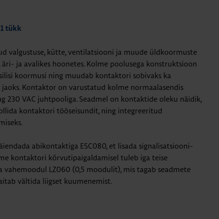
 1 tükk
 valgustuse, kütte, ventilatsiooni ja muude üldkoormuste
, äri- ja avalikes hoonetes. Kolme poolusega konstruktsioon
ilisi koormusi ning muudab kontaktori sobivaks ka
e jaoks. Kontaktor on varustatud kolme normaalasendis
ng 230 VAC juhtpooliga. Seadmel on kontaktide oleku näidik,
ollida kontaktori tööseisundit, ning integreeritud
miseks.
äiendada abikontaktiga ESC080, et lisada signalisatsiooni-
me kontaktori kõrvutipaigaldamisel tuleb iga teise
da vahemoodul LZ060 (0,5 moodulit), mis tagab seadmete
aitab vältida liigset kuumenemist.