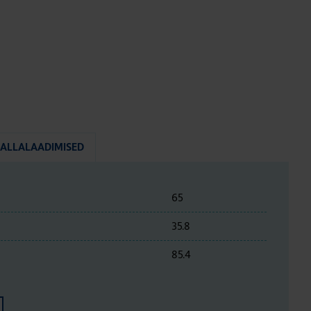
ALLALAADIMISED
65
35.8
85.4