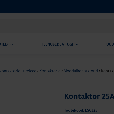
OTED
TEENUSED JA TUGI
UUD
Ava
Ava
alammenüü
alammenüü
 kontaktorid ja releed
>
Kontaktorid
>
Moodulkontaktorid
>
Kontak
Kontaktor 25A
Tootekood: ESC325