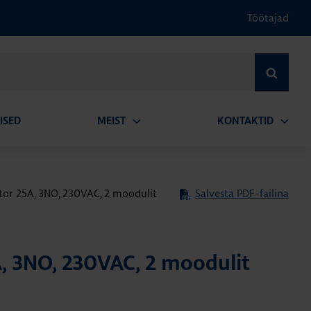
Töötajad
OTSI
ISED
MEIST
KONTAKTID
Ava
Ava
alammenüü
alamm
tor 25A, 3NO, 230VAC, 2 moodulit
Salvesta PDF-failina
, 3NO, 230VAC, 2 moodulit