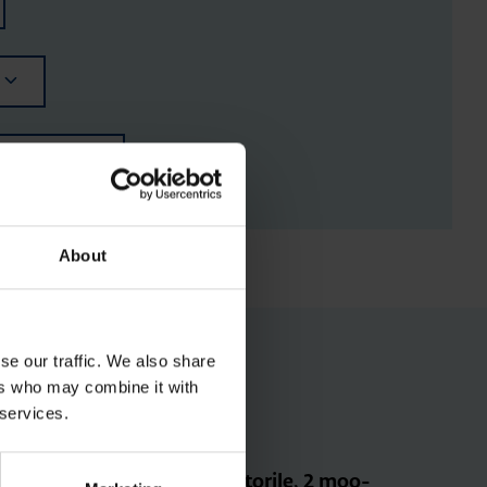
RGISTUSED
About
se our traffic. We also share
ers who may combine it with
 services.
Ter­mi­na­li­kate kon­tak­to­rile, 2 moo­