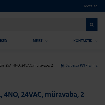
Töötajad
OTSI
ISED
MEIST
KONTAKTID
Ava
Ava
alammenüü
alamm
tor 25A, 4NO, 24VAC, müravaba, 2
Salvesta PDF-failina
, 4NO, 24VAC, müravaba, 2