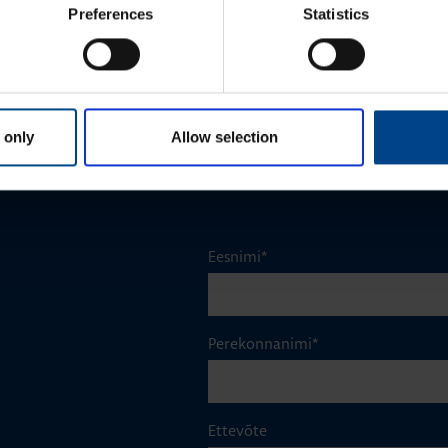
Preferences
Statistics
Abi­kon­takt (ESC, ER, SBN),
1NO+1NC, 6A, 230VAC
Tootekood: ESC080
 only
Allow selection
Eesnimi
*
Perekonnanimi
*
Ettevõte