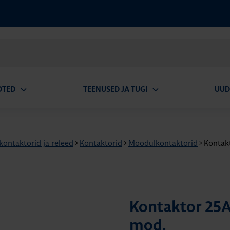
OTED
TEENUSED JA TUGI
UUD
Ava
Ava
alammenüü
alammenüü
 kontaktorid ja releed
>
Kontaktorid
>
Moodulkontaktorid
>
Kontak
Kontaktor 25A
mod.