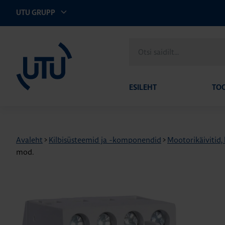
UTU GRUPP
UTU Eesti
Otsi
saidilt
ESILEHT
TO
Avaleht
>
Kilbisüsteemid ja -komponendid
>
Mootorikäivitid,
mod.