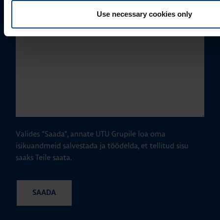
Use necessary cookies only
Valides "Saada", annate UTU Grupile loa oma
isikuandmeid salvestada ja töödelda, et tellitud sisu
saaks Teile saata.