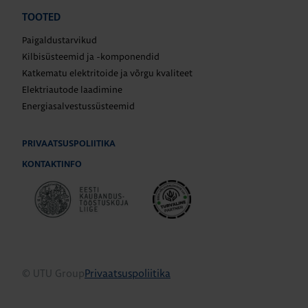
TOOTED
Paigaldustarvikud
Kilbisüsteemid ja -komponendid
Katkematu elektritoide ja võrgu kvaliteet
Elektriautode laadimine
Energiasalvestussüsteemid
PRIVAATSUSPOLIITIKA
KONTAKTINFO
© UTU Group
Privaatsuspoliitika