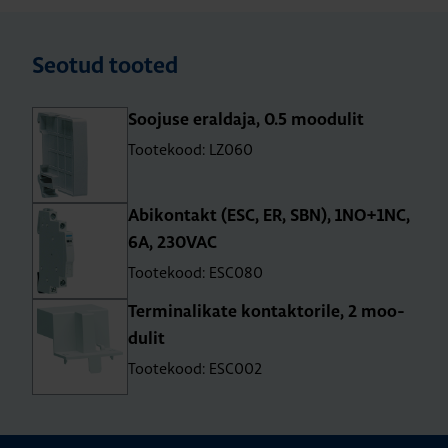
Seotud tooted
Soo­juse eral­daja, 0.5 moo­du­lit
Tootekood: LZ060
Abi­kon­takt (ESC, ER, SBN), 1NO+1NC,
6A, 230VAC
Tootekood: ESC080
Ter­mi­na­li­kate kon­tak­to­rile, 2 moo­
du­lit
Tootekood: ESC002