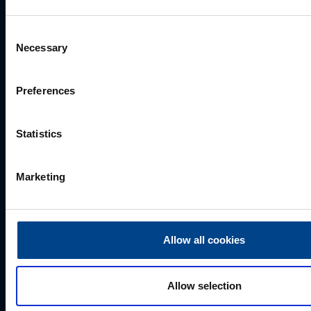
Consent
Necessary
Selection
Perekonnanimi
*
Preferences
Ettevõte
Statistics
Marketing
E-post
*
Telefoni number
Allow all cookies
Allow selection
Kuidas saame Teid aidata?