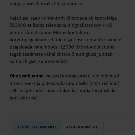
märgistusala lihtsaks tähistamiseks.
Vajadusel saab kontaktorit täiendada abikontaktiga
ESC080, et lisada täiendavaid signalisatsiooni- või
juhtimisfunktsioone. Mitme kontaktori
kõrvutipaigaldamisel tuleb iga teise kontaktori vahele
paigaldada vahemoodul LZ060 (0,5 moodulit), mis
tagab seadmete vahel piisava õhuringluse ja aitab
vältida liigset kuumenemist.
: vaiksed kontaktorid ei ole mõeldud
Ohutusnõuanne
intensiivseks ja pidevaks kasutamiseks (24/7 režiimis),
sellistel juhtudel soovitatakse kasutada tööstuslikke
kontaktoreid.
TEHNILISED ANDMED
ALLALAADIMISED