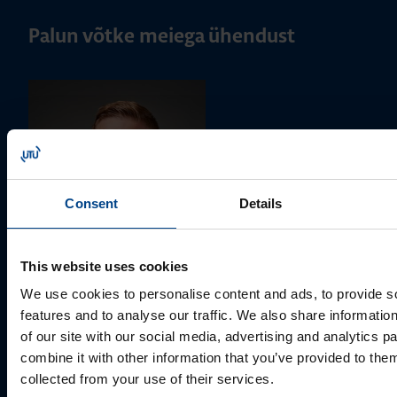
Palun võtke meiega ühendust
Consent
Details
MÜÜGIJUHT
This website uses cookies
Mark Milvek
We use cookies to personalise content and ads, to provide s
features and to analyse our traffic. We also share informatio
+372 56560000
of our site with our social media, advertising and analytics 
mark.milvek@utugroup.com
combine it with other information that you’ve provided to them
collected from your use of their services.
Eesnimi
*