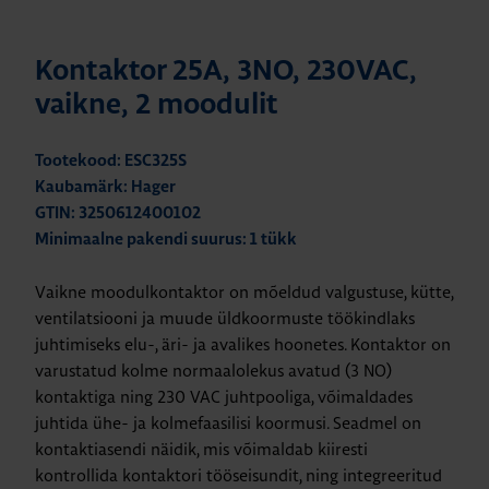
Kontaktor 25A, 3NO, 230VAC,
vaikne, 2 moodulit
Tootekood: ESC325S
Kaubamärk: Hager
GTIN: 3250612400102
Minimaalne pakendi suurus: 1 tükk
Vaikne moodulkontaktor on mõeldud valgustuse, kütte,
ventilatsiooni ja muude üldkoormuste töökindlaks
juhtimiseks elu-, äri- ja avalikes hoonetes. Kontaktor on
varustatud kolme normaalolekus avatud (3 NO)
kontaktiga ning 230 VAC juhtpooliga, võimaldades
juhtida ühe- ja kolmefaasilisi koormusi. Seadmel on
kontaktiasendi näidik, mis võimaldab kiiresti
kontrollida kontaktori tööseisundit, ning integreeritud