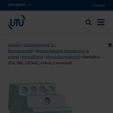
Töötajad
UTU GRUPP
UTU Eesti
Otsi
AVA
saidilt
MENÜÜ
Avaleht
>
Kilbisüsteemid ja -
komponendid
>
Mootorikäivitid, kontaktorid ja
releed
>
Kontaktorid
>
Moodulkontaktorid
>
Kontaktor
25A, 3NO, 230VAC, vaikne, 2 moodulit