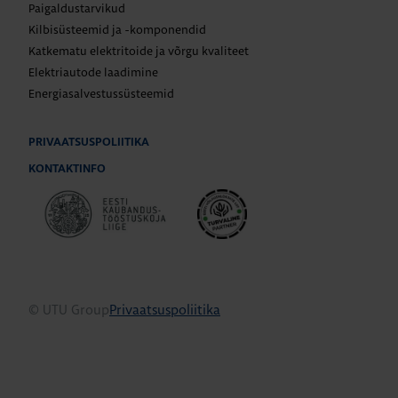
Paigaldustarvikud
Kilbisüsteemid ja -komponendid
Katkematu elektritoide ja võrgu kvaliteet
Elektriautode laadimine
Energiasalvestussüsteemid
PRIVAATSUSPOLIITIKA
KONTAKTINFO
© UTU Group
Privaatsuspoliitika