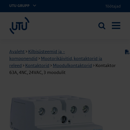
Töötajad
UTU GRUPP
UTU Eesti
Otsi
AVA
saidilt
MENÜÜ
Avaleht
>
Kilbisüsteemid ja -
komponendid
>
Mootorikäivitid, kontaktorid ja
releed
>
Kontaktorid
>
Moodulkontaktorid
>
Kontaktor
63A, 4NC, 24VAC, 3 moodulit