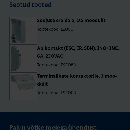
Seotud tooted
Soo­juse eral­daja, 0.5 moo­du­lit
Tootekood: LZ060
Abi­kon­takt (ESC, ER, SBN), 1NO+1NC,
6A, 230VAC
Tootekood: ESC080
Ter­mi­na­li­kate kon­tak­to­rile, 3 moo­
du­lit
Tootekood: ESC003
Palun võtke meiega ühendust