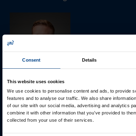
Consent
Details
MÜÜGIJUHT
This website uses cookies
Mark Milvek
We use cookies to personalise content and ads, to provide s
+372 56560000
features and to analyse our traffic. We also share informatio
mark.milvek@utugroup.com
of our site with our social media, advertising and analytics 
combine it with other information that you’ve provided to them
Eesnimi
*
collected from your use of their services.