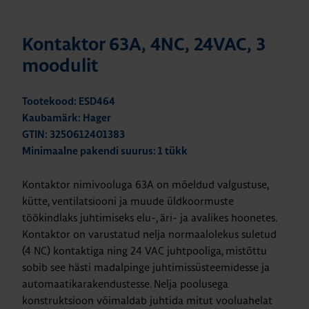
Kontaktor 63A, 4NC, 24VAC, 3
moodulit
Tootekood: ESD464
Kaubamärk: Hager
GTIN: 3250612401383
Minimaalne pakendi suurus: 1 tükk
Kontaktor nimivooluga 63A on mõeldud valgustuse,
kütte, ventilatsiooni ja muude üldkoormuste
töökindlaks juhtimiseks elu-, äri- ja avalikes hoonetes.
Kontaktor on varustatud nelja normaalolekus suletud
(4 NC) kontaktiga ning 24 VAC juhtpooliga, mistõttu
sobib see hästi madalpinge juhtimissüsteemidesse ja
automaatikarakendustesse. Nelja poolusega
konstruktsioon võimaldab juhtida mitut vooluahelat