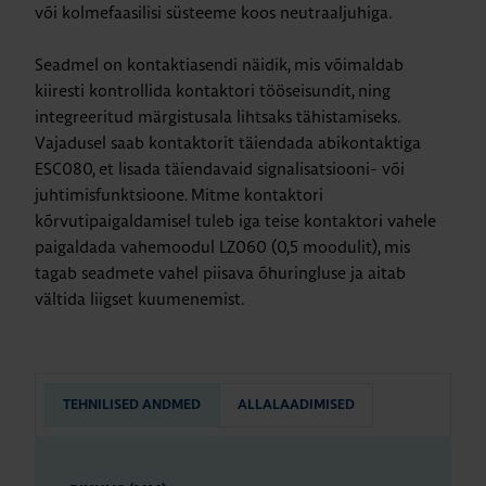
või kolmefaasilisi süsteeme koos neutraaljuhiga.
Seadmel on kontaktiasendi näidik, mis võimaldab
kiiresti kontrollida kontaktori tööseisundit, ning
integreeritud märgistusala lihtsaks tähistamiseks.
Vajadusel saab kontaktorit täiendada abikontaktiga
ESC080, et lisada täiendavaid signalisatsiooni- või
juhtimisfunktsioone. Mitme kontaktori
kõrvutipaigaldamisel tuleb iga teise kontaktori vahele
paigaldada vahemoodul LZ060 (0,5 moodulit), mis
tagab seadmete vahel piisava õhuringluse ja aitab
vältida liigset kuumenemist.
TEHNILISED ANDMED
ALLALAADIMISED