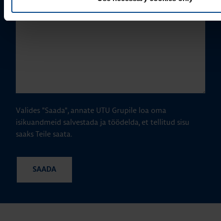
Valides "Saada", annate UTU Grupile loa oma
isikuandmeid salvestada ja töödelda, et tellitud sisu
saaks Teile saata.