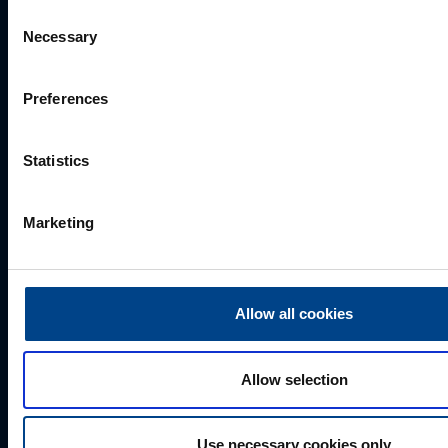
Consent
Perekonnanimi
*
Necessary
Selection
Preferences
Ettevõte
Statistics
E-post
*
Marketing
Telefoni number
Allow all cookies
Allow selection
Kuidas saame Teid aidata?
Use necessary cookies only