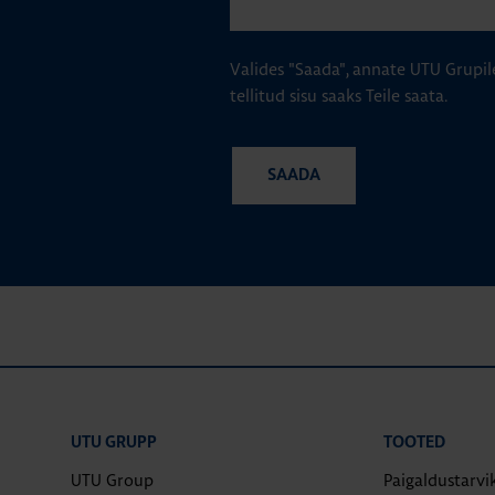
Valides "Saada", annate UTU Grupil
tellitud sisu saaks Teile saata.
UTU GRUPP
TOOTED
UTU Group
Paigaldustarvi