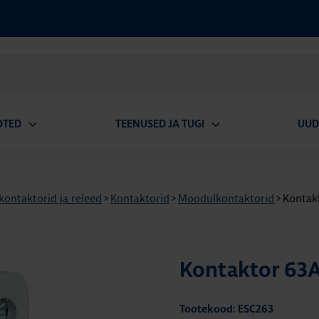
OTED
TEENUSED JA TUGI
UUD
Ava
Ava
alammenüü
alammenüü
 kontaktorid ja releed
>
Kontaktorid
>
Moodulkontaktorid
>
Kontak
Kontaktor 63A
Tootekood: ESC263