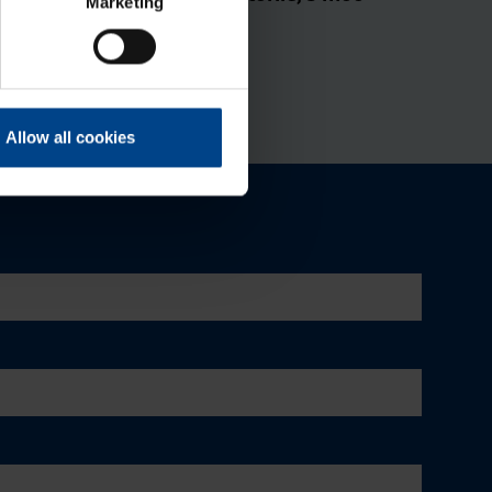
Marketing
du­lit
Tootekood: ESC003
Allow all cookies