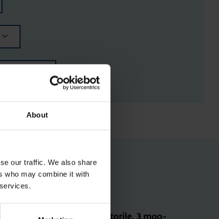
RGISTUSED
About
se our traffic. We also share
ers who may combine it with
 services.
Ter­mi­na­li­kate kon­tak­to­rile, 3 moo­