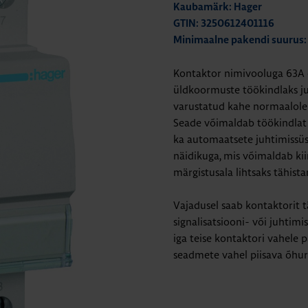
Kaubamärk: Hager
GTIN: 3250612401116
Minimaalne pakendi suurus:
Kontaktor nimivooluga 63A o
üldkoormuste töökindlaks juh
varustatud kahe normaalolek
Seade võimaldab töökindlat k
ka automaatsete juhtimissü
näidikuga, mis võimaldab kii
märgistusala lihtsaks tähista
Vajadusel saab kontaktorit 
signalisatsiooni- või juhtim
iga teise kontaktori vahele
seadmete vahel piisava õhuri