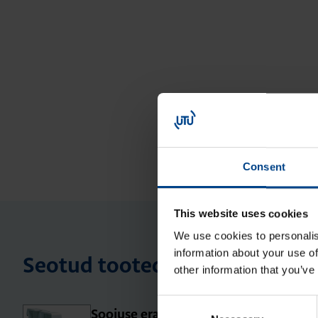
Consent
This website uses cookies
We use cookies to personalis
information about your use of
Seotud tooted
other information that you’ve
Consent
Soo­juse eral­daja, 0.5 moo­du­lit