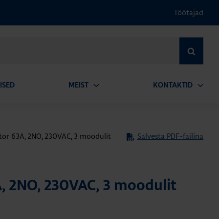
Töötajad
OTSI
ISED
MEIST
KONTAKTID
Ava
Ava
alammenüü
alamm
tor 63A, 2NO, 230VAC, 3 moodulit
Salvesta PDF-failina
, 2NO, 230VAC, 3 moodulit