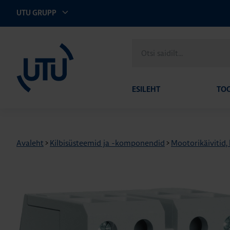
UTU GRUPP
UTU Eesti
Otsi
saidilt
ESILEHT
TO
Avaleht
>
Kilbisüsteemid ja -komponendid
>
Mootorikäivitid,