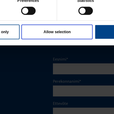
Preferences
Statistics
1NO+1NC, 6A, 230VAC
Tootekood: ESC080
 only
Allow selection
Eesnimi
*
Perekonnanimi
*
Ettevõte