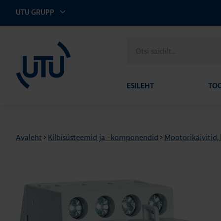
UTU GRUPP
UTU Eesti
Otsi
saidilt
ESILEHT
TO
Avaleht
>
Kilbisüsteemid ja -komponendid
>
Mootorikäivitid,