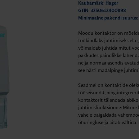
Kaubamärk: Hager
GTIN: 3250612400898
Minimaalne pakendi suurus:
Moodulkontaktor on mõeldud
töökindlaks juhtimiseks elu-
võimaldab juhtida mitut vool
pakkudes paindlikke lahendus
nelja normaalasendis avatud
see hästi madalpinge juhtim
Seadmel on kontaktide oleku 
tööseisundit, ning integreeri
kontaktorit täiendada abikon
juhtimisfunktsioone. Mitme k
vahele paigaldada vahemoodu
õhuringluse ja aitab vältida