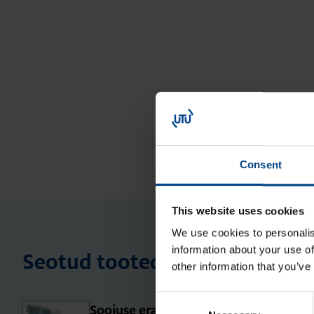
Consent
This website uses cookies
We use cookies to personalis
information about your use of
Seotud tooted
other information that you’ve
Consent
Soo­juse eral­daja, 0.5 moo­du­lit