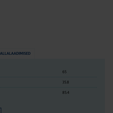
ALLALAADIMISED
65
35.8
85.4