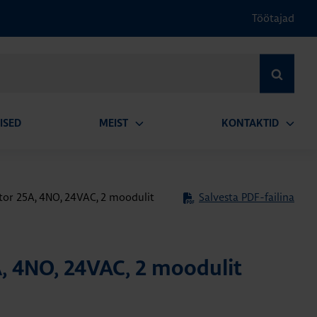
Töötajad
OTSI
ISED
MEIST
KONTAKTID
Ava
Ava
alammenüü
alamm
or 25A, 4NO, 24VAC, 2 moodulit
Salvesta PDF-failina
, 4NO, 24VAC, 2 moodulit