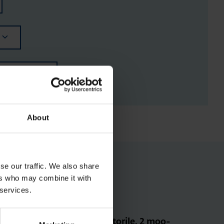
RGISTUSED
About
se our traffic. We also share
ers who may combine it with
 services.
Ter­mi­na­li­kate kon­tak­to­rile, 2 moo­