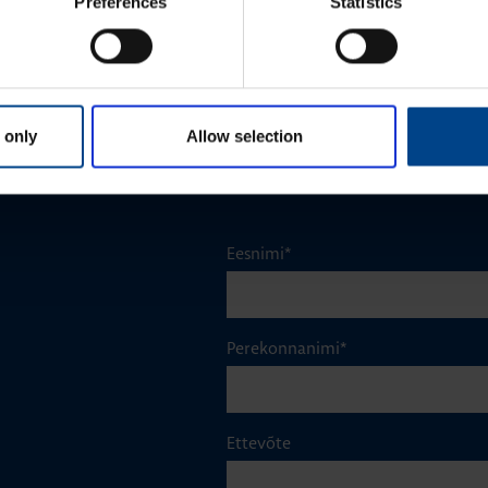
Preferences
Statistics
1NO+1NC, 6A, 230VAC
Tootekood: ESC080
 only
Allow selection
Eesnimi
*
Perekonnanimi
*
Ettevõte