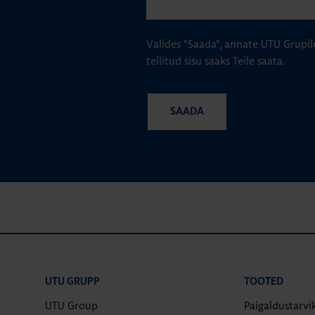
Valides "Saada", annate UTU Grupil
tellitud sisu saaks Teile saata.
UTU GRUPP
TOOTED
UTU Group
Paigaldustarvi