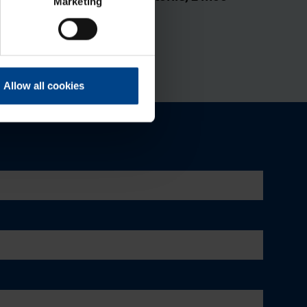
Marketing
du­lit
Tootekood: ESC002
Allow all cookies