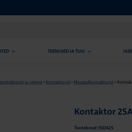
OTED
TEENUSED JA TUGI
UUD
Ava
Ava
alammenüü
alammenüü
 kontaktorid ja releed
>
Kontaktorid
>
Moodulkontaktorid
>
Kontakt
Kontaktor 25A
Tootekood: ESD425