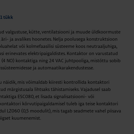
 1 tükk
 valgustuse, kütte, ventilatsiooni ja muude üldkoormuste
, äri- ja avalikes hoonetes. Nelja poolusega konstruktsioon
uahelat või kolmefaasilisi süsteeme koos neutraaljuhiga,
i erinevates elektripaigaldistes. Kontaktor on varustatud
 (4 NO) kontaktiga ning 24 VAC juhtpooliga, mistõttu sobib
issüsteemidesse ja automaatikarakendustesse.
näidik, mis võimaldab kiiresti kontrollida kontaktori
tud märgistusala lihtsaks tähistamiseks. Vajadusel saab
taktiga ESC080, et lisada signalisatsiooni- või
ontaktori kõrvutipaigaldamisel tuleb iga teise kontaktori
l LZ060 (0,5 moodulit), mis tagab seadmete vahel piisava
 liigset kuumenemist.