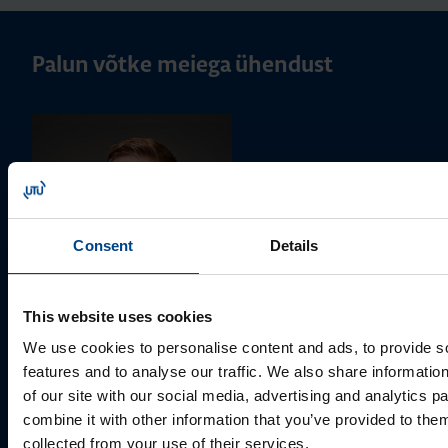
Palun võtke meiega ühendust
Consent
Details
This website uses cookies
MÜÜGIJUHT
We use cookies to personalise content and ads, to provide s
Mark Milvek
features and to analyse our traffic. We also share informatio
+372 56560000
of our site with our social media, advertising and analytics 
mark.milvek@utugroup.com
combine it with other information that you’ve provided to them
collected from your use of their services.