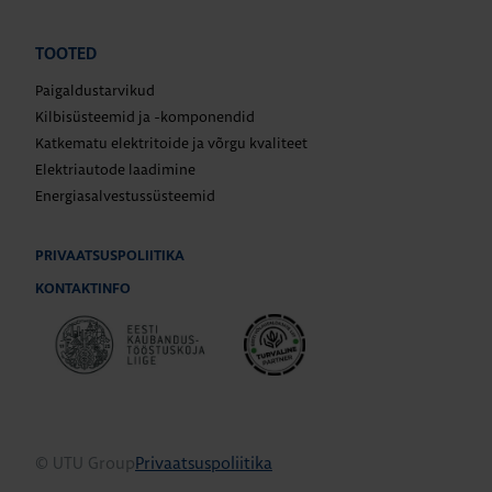
TOOTED
Paigaldustarvikud
Kilbisüsteemid ja -komponendid
Katkematu elektritoide ja võrgu kvaliteet
Elektriautode laadimine
Energiasalvestussüsteemid
PRIVAATSUSPOLIITIKA
KONTAKTINFO
© UTU Group
Privaatsuspoliitika