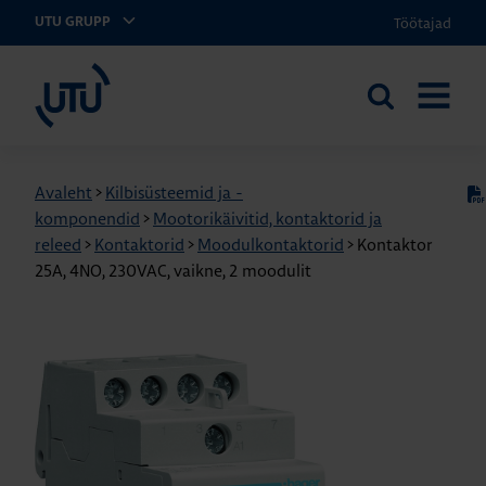
Töötajad
UTU GRUPP
UTU Eesti
Otsi
AVA
saidilt
MENÜÜ
Avaleht
>
Kilbisüsteemid ja -
komponendid
>
Mootorikäivitid, kontaktorid ja
releed
>
Kontaktorid
>
Moodulkontaktorid
>
Kontaktor
25A, 4NO, 230VAC, vaikne, 2 moodulit