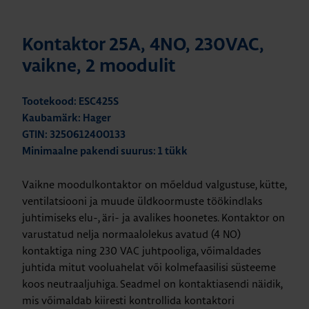
Kontaktor 25A, 4NO, 230VAC,
vaikne, 2 moodulit
Tootekood: ESC425S
Kaubamärk: Hager
GTIN: 3250612400133
Minimaalne pakendi suurus: 1 tükk
Vaikne moodulkontaktor on mõeldud valgustuse, kütte,
ventilatsiooni ja muude üldkoormuste töökindlaks
juhtimiseks elu-, äri- ja avalikes hoonetes. Kontaktor on
varustatud nelja normaalolekus avatud (4 NO)
kontaktiga ning 230 VAC juhtpooliga, võimaldades
juhtida mitut vooluahelat või kolmefaasilisi süsteeme
koos neutraaljuhiga. Seadmel on kontaktiasendi näidik,
mis võimaldab kiiresti kontrollida kontaktori