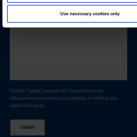
Kuidas saame Teid aidata?
Use necessary cookies only
Valides "Saada", annate UTU Grupile loa oma
isikuandmeid salvestada ja töödelda, et tellitud sisu
saaks Teile saata.