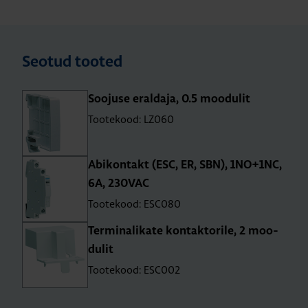
Seotud tooted
Soo­juse eral­daja, 0.5 moo­du­lit
Tootekood: LZ060
Abi­kon­takt (ESC, ER, SBN), 1NO+1NC,
6A, 230VAC
Tootekood: ESC080
Ter­mi­na­li­kate kon­tak­to­rile, 2 moo­
du­lit
Tootekood: ESC002