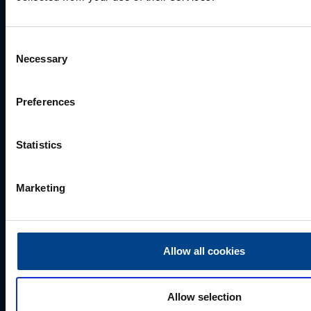
Eesnimi
*
Consent
Necessary
Selection
Perekonnanimi
*
Preferences
Ettevõte
Statistics
Marketing
E-post
*
Allow all cookies
Telefoni number
Allow selection