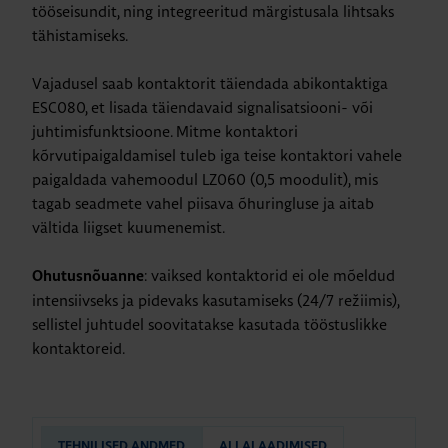
tööseisundit, ning integreeritud märgistusala lihtsaks
tähistamiseks.
Vajadusel saab kontaktorit täiendada abikontaktiga
ESC080, et lisada täiendavaid signalisatsiooni- või
juhtimisfunktsioone. Mitme kontaktori
kõrvutipaigaldamisel tuleb iga teise kontaktori vahele
paigaldada vahemoodul LZ060 (0,5 moodulit), mis
tagab seadmete vahel piisava õhuringluse ja aitab
vältida liigset kuumenemist.
: vaiksed kontaktorid ei ole mõeldud
Ohutusnõuanne
intensiivseks ja pidevaks kasutamiseks (24/7 režiimis),
sellistel juhtudel soovitatakse kasutada tööstuslikke
kontaktoreid.
TEHNILISED ANDMED
ALLALAADIMISED