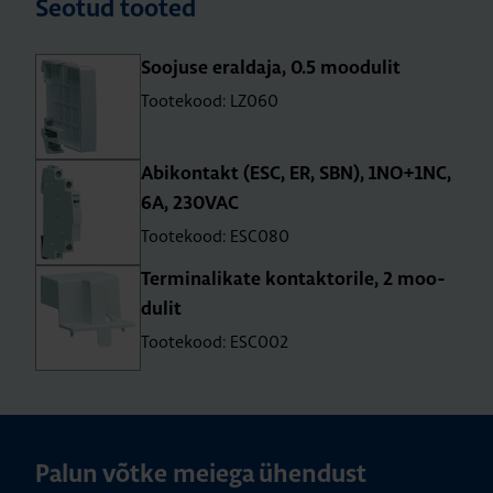
Seotud tooted
Soo­juse eral­daja, 0.5 moo­du­lit
Tootekood: LZ060
Abi­kon­takt (ESC, ER, SBN), 1NO+1NC,
6A, 230VAC
Tootekood: ESC080
Ter­mi­na­li­kate kon­tak­to­rile, 2 moo­
du­lit
Tootekood: ESC002
Palun võtke meiega ühendust