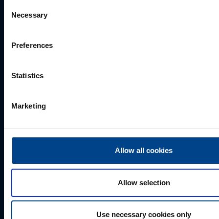
Consent
Perekonnanimi
*
Necessary
Selection
Preferences
Ettevõte
Statistics
E-post
*
Marketing
Telefoni number
Allow all cookies
Kuidas saame Teid aidata?
Allow selection
Use necessary cookies only