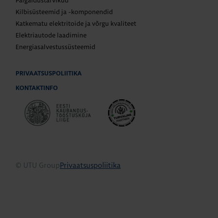
Paigaldustarvikud
Kilbisüsteemid ja -komponendid
Katkematu elektritoide ja võrgu kvaliteet
Elektriautode laadimine
Energiasalvestussüsteemid
PRIVAATSUSPOLIITIKA
KONTAKTINFO
© UTU Group
Privaatsuspoliitika