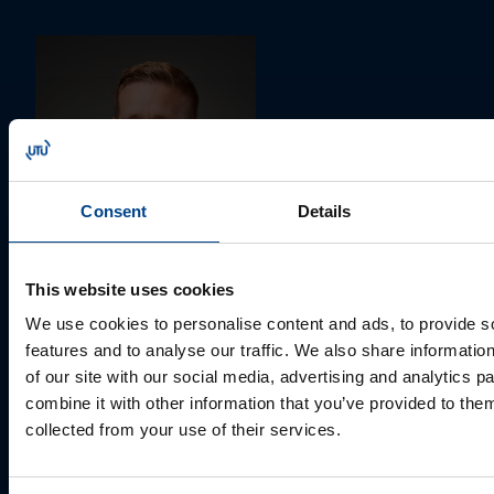
Consent
Details
MÜÜGIJUHT
This website uses cookies
Mark Milvek
We use cookies to personalise content and ads, to provide s
+372 56560000
features and to analyse our traffic. We also share informatio
mark.milvek@utugroup.com
of our site with our social media, advertising and analytics 
combine it with other information that you’ve provided to them
Eesnimi
*
collected from your use of their services.