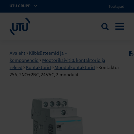
Töötajad
UTU GRUPP
UTU Eesti
Otsi
AVA
saidilt
MENÜÜ
Avaleht
>
Kilbisüsteemid ja -
komponendid
>
Mootorikäivitid, kontaktorid ja
releed
>
Kontaktorid
>
Moodulkontaktorid
>
Kontaktor
25A, 2NO+2NC, 24VAC, 2 moodulit