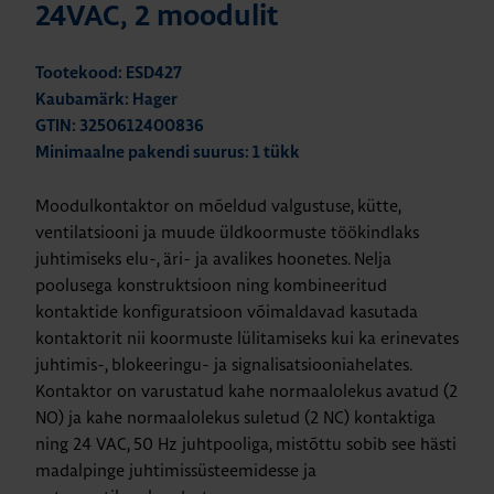
24VAC, 2 moodulit
Tootekood: ESD427
Kaubamärk: Hager
GTIN: 3250612400836
Minimaalne pakendi suurus: 1 tükk
Moodulkontaktor on mõeldud valgustuse, kütte,
ventilatsiooni ja muude üldkoormuste töökindlaks
juhtimiseks elu-, äri- ja avalikes hoonetes. Nelja
poolusega konstruktsioon ning kombineeritud
kontaktide konfiguratsioon võimaldavad kasutada
kontaktorit nii koormuste lülitamiseks kui ka erinevates
juhtimis-, blokeeringu- ja signalisatsiooniahelates.
Kontaktor on varustatud kahe normaalolekus avatud (2
NO) ja kahe normaalolekus suletud (2 NC) kontaktiga
ning 24 VAC, 50 Hz juhtpooliga, mistõttu sobib see hästi
madalpinge juhtimissüsteemidesse ja