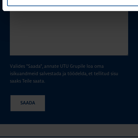
Valides "Saada", annate UTU Grupile loa oma
isikuandmeid salvestada ja töödelda, et tellitud sisu
saaks Teile saata.