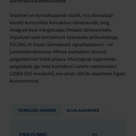
automaatikarakendustesse.
Seadmel on kontaktiasendi näidik, mis võimaldab
kiiresti kontrollida kontaktori tööseisundit, ning
integreeritud märgistusala lihtsaks tähistamiseks.
Vajadusel saab kontaktorit täiendada abikontaktiga
ESC080, et lisada täiendavaid signalisatsiooni- või
juhtimisfunktsioone. Mitme kontaktori kõrvuti
paigaldamisel tuleb piisava õhuringluse tagamiseks
paigaldada iga teise kontaktori vahele vahemoodul
LZ060 (0,5 moodulit), mis aitab vältida seadmete liigset
kuumenemist.
TEHNILISED ANDMED
ALLALAADIMISED
65
PIKKUS (MM)