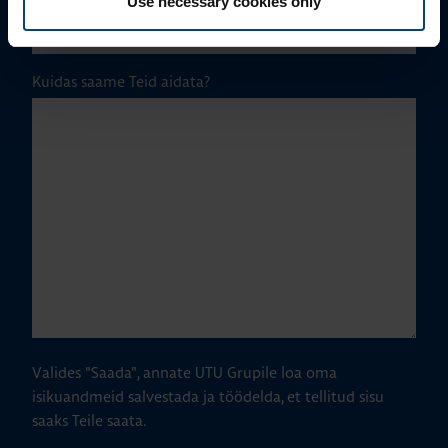
Use necessary cookies only
Kuidas saame Teid aidata?
Valides "Saada", annate UTU Grupile loa oma
isikuandmeid salvestada ja töödelda, et tellitud sisu
saaks Teile saata.