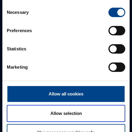
+372 56560000
Consent
mark.milvek@utugroup.com
Necessary
Selection
Eesnimi
*
Preferences
Statistics
Perekonnanimi
*
Marketing
Ettevõte
Allow all cookies
E-post
*
Allow selection
Telefoni number