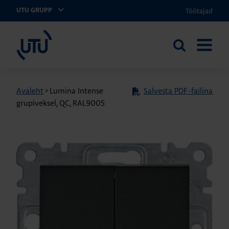
Töötajad
UTU GRUPP
UTU Eesti
Otsi
AVA
saidilt
MENÜÜ
Avaleht
>
Lumina Intense
Salvesta PDF-failina
grupiveksel, QC, RAL9005