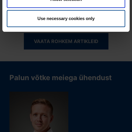
Lugemisaeg: 1 min
Victron Energy
pakkumine 2023
Use necessary cookies only
VAATA ROHKEM ARTIKLEID
Palun võtke meiega ühendust