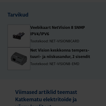
Tarvikud
Vee­bi­kaart Net­Vi­sion 8 SNMP
IPV4/IPV6
Tootekood: NET-VISION8CARD
Net Vision kesk­konna tem­pe­ra­
tuuri- ja niis­kusan­dur, 2 sisen­dit
Tootekood: NET-VISION8-EMD
Viimased artiklid teemast
Katkematu elektritoide ja