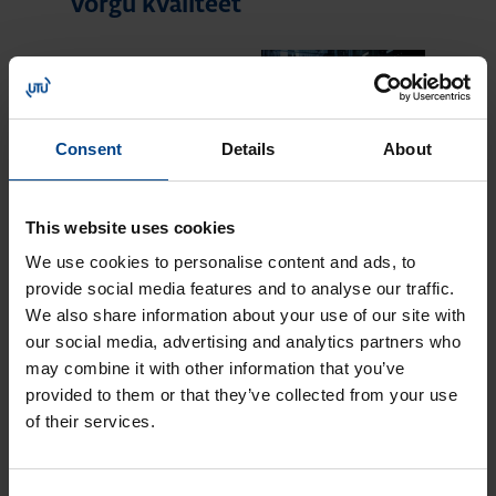
võrgu kvaliteet
KATKEMATU
ELEKTRITOIDE JA
VÕRGU KVALITEET
4.6.2026
Consent
Details
About
Lugemisaeg: 7 min
Kuidas valida õige
UPS-seade?
This website uses cookies
KATKEMATU
We use cookies to personalise content and ads, to
ELEKTRITOIDE JA
provide social media features and to analyse our traffic.
VÕRGU KVALITEET
20.4.2026
We also share information about your use of our site with
Lugemisaeg: 4 min
our social media, advertising and analytics partners who
may combine it with other information that you’ve
Suitsueemaldussüsteemi
UPS: miks valida
provided to them or that they’ve collected from your use
Socomec Modulys
of their services.
GP 2.0?
KATKEMATU