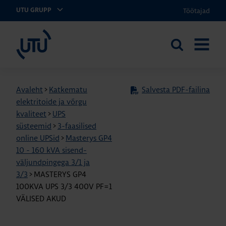
Töötajad
UTU GRUPP
UTU Eesti
Otsi
AVA
saidilt
MENÜÜ
Avaleht
>
Katkematu
Salvesta PDF-failina
elektritoide ja võrgu
kvaliteet
>
UPS
süsteemid
>
3-faasilised
online UPSid
>
Masterys GP4
10 - 160 kVA sisend-
väljundpingega 3/1 ja
3/3
>
MASTERYS GP4
100KVA UPS 3/3 400V PF=1
VÄLISED AKUD