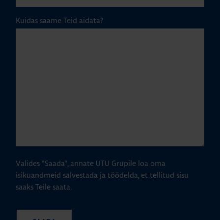
Kuidas saame Teid aidata?
Valides "Saada", annate UTU Grupile loa oma
isikuandmeid salvestada ja töödelda, et tellitud sisu
saaks Teile saata.