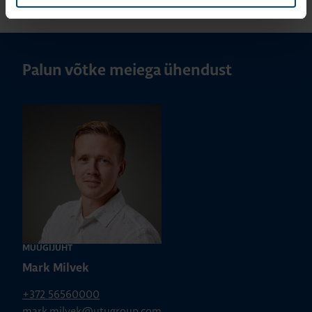
Palun võtke meiega ühendust
MÜÜGIJUHT
Mark Milvek
+372 56560000
mark.milvek@utugroup.com