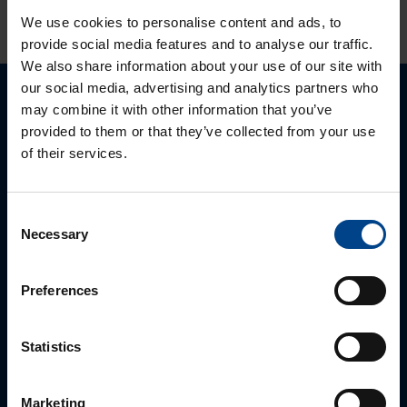
We use cookies to personalise content and ads, to
provide social media features and to analyse our traffic.
We also share information about your use of our site with
our social media, advertising and analytics partners who
may combine it with other information that you’ve
Palun võtke meiega ühendust
provided to them or that they’ve collected from your use
of their services.
Consent
Necessary
Selection
Preferences
Statistics
MÜÜGIJUHT
Mark Milvek
Marketing
+372 56560000