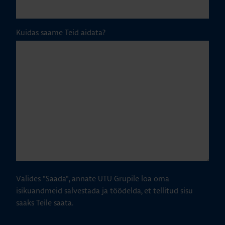
Kuidas saame Teid aidata?
Valides "Saada", annate UTU Grupile loa oma
isikuandmeid salvestada ja töödelda, et tellitud sisu
saaks Teile saata.