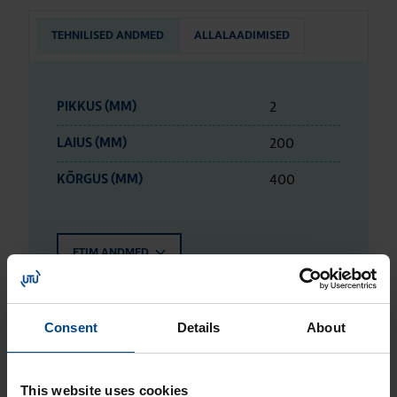
TEHNILISED ANDMED
ALLALAADIMISED
2
PIKKUS (MM)
200
LAIUS (MM)
400
KÕRGUS (MM)
ETIM ANDMED
LOGISTIKAANDMED
Consent
Details
About
HINNANGUD JA MÄRGISTUSED
This website uses cookies