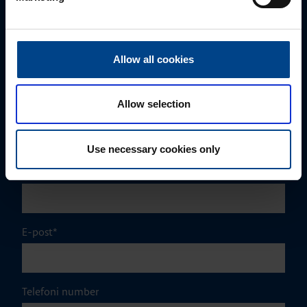
mark.milvek@utugroup.com
Eesnimi
*
Allow all cookies
Allow selection
Perekonnanimi
*
Use necessary cookies only
Ettevõte
E-post
*
Telefoni number