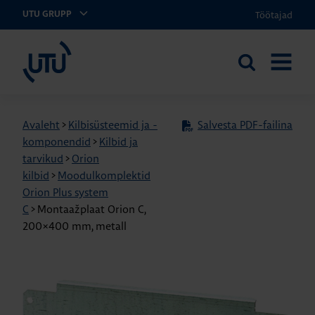
Töötajad
UTU GRUPP
UTU Eesti
Otsi
AVA
saidilt
MENÜÜ
Avaleht
>
Kilbisüsteemid ja -
Salvesta PDF-failina
komponendid
>
Kilbid ja
tarvikud
>
Orion
kilbid
>
Moodulkomplektid
Orion Plus system
C
>
Montaažplaat Orion C,
200×400 mm, metall