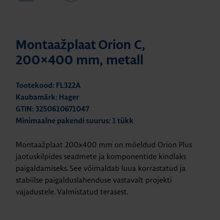
Montaažplaat Orion C,
200×400 mm, metall
Tootekood: FL322A
Kaubamärk: Hager
GTIN: 3250610671047
Minimaalne pakendi suurus: 1 tükk
Montaažplaat 200x400 mm on mõeldud Orion Plus
jaotuskilpides seadmete ja komponentide kindlaks
paigaldamiseks. See võimaldab luua korrastatud ja
stabiilse paigalduslahenduse vastavalt projekti
vajadustele. Valmistatud terasest.