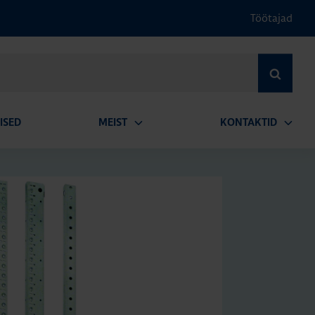
Töötajad
OTSI
ISED
MEIST
KONTAKTID
Ava
Ava
alammenüü
alamm