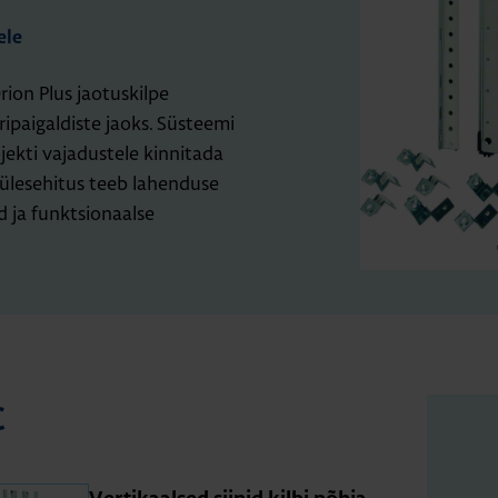
ele
on Plus jaotuskilpe
ipaigaldiste jaoks. Süsteemi
ojekti vajadustele kinnitada
 ülesehitus teeb lahenduse
d ja funktsionaalse
C