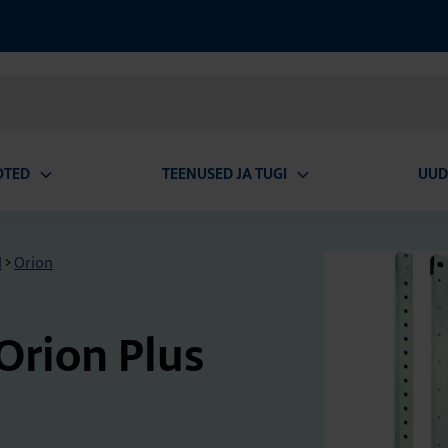
OTED
TEENUSED JA TUGI
UUD
Ava
Ava
alammenüü
alammenüü
d
>
Orion
 Orion Plus