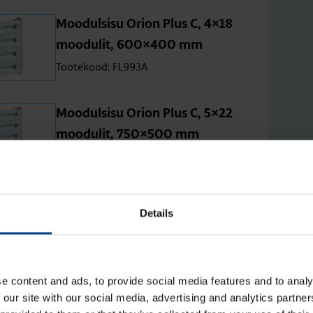
Moo­dul­sisu Orion Plus C, 4×18
moo­du­lit, 600×400 mm
Tootekood: FL993A
Moo­dul­sisu Orion Plus C, 5×22
moo­du­lit, 750×500 mm
Tootekood: FL995A
Moo­dul­sisu Orion Plus C, 6×26
Details
moo­du­lit, 900×600 mm
Tootekood: FL997A
e content and ads, to provide social media features and to analy
 our site with our social media, advertising and analytics partn