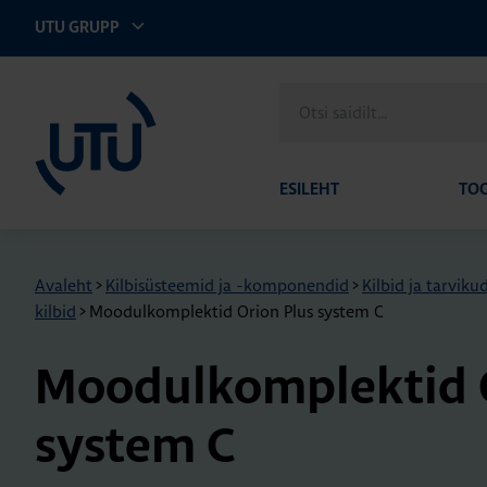
UTU GRUPP
UTU Eesti
Otsi
saidilt
ESILEHT
TO
Avaleht
>
Kilbisüsteemid ja -komponendid
>
Kilbid ja tarviku
kilbid
>
Moodulkomplektid Orion Plus system C
Moo­dul­komp­lek­tid
sys­tem C