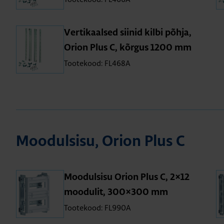
Ver­ti­kaal­sed sii­nid kilbi põhja,
Orion Plus C, kõr­gus 1200 mm
Tootekood: FL468A
Moo­dul­sisu, Orion Plus C
Moo­dul­sisu Orion Plus C, 2×12
moo­du­lit, 300×300 mm
Tootekood: FL990A