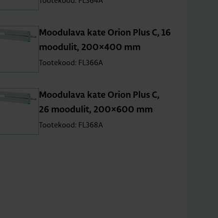
Tootekood: FL364A
Moo­du­lava kate Orion Plus C, 16
moo­du­lit, 200×400 mm
Tootekood: FL366A
Moo­du­lava kate Orion Plus C,
26 moo­du­lit, 200×600 mm
Tootekood: FL368A