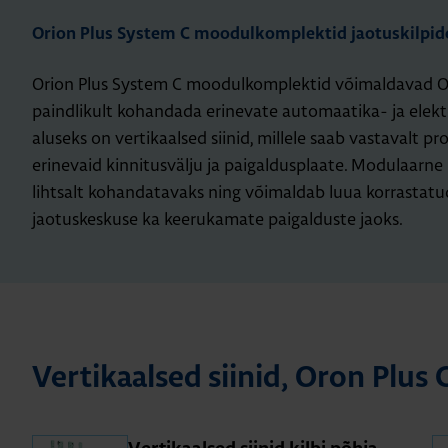
Orion Plus System C moodulkomplektid jaotuskilpid
Orion Plus System C moodulkomplektid võimaldavad Ori
paindlikult kohandada erinevate automaatika- ja elektr
aluseks on vertikaalsed siinid, millele saab vastavalt pr
erinevaid kinnitusvälju ja paigaldusplaate. Modulaarne
lihtsalt kohandatavaks ning võimaldab luua korrastatu
jaotuskeskuse ka keerukamate paigalduste jaoks.
Ver­ti­kaal­sed sii­nid, Oron Plus 