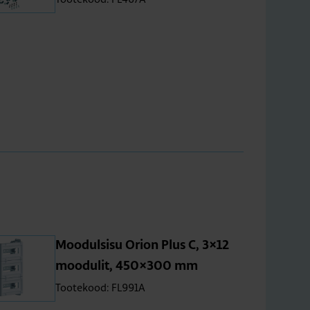
Moo­dul­sisu Orion Plus C, 3×12
moo­du­lit, 450×300 mm
Tootekood: FL991A