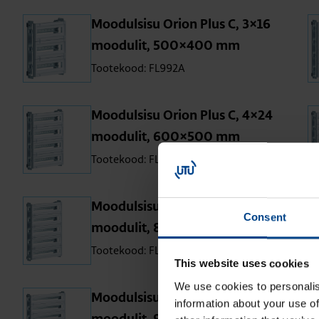
Moo­dul­sisu Orion Plus C, 3×16
moo­du­lit, 500×400 mm
Tootekood: FL992A
Moo­dul­sisu Orion Plus C, 4×24
moo­du­lit, 600×500 mm
Tootekood: FL994A
Moo­dul­sisu Orion Plus C, 5×26
Consent
moo­du­lit, 800×600 mm
Tootekood: FL996A
This website uses cookies
We use cookies to personalis
Moo­dul­sisu Orion Plus C, 6×37
information about your use of