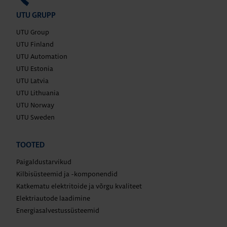
UTU GRUPP
UTU Group
UTU Finland
UTU Automation
UTU Estonia
UTU Latvia
UTU Lithuania
UTU Norway
UTU Sweden
TOOTED
Paigaldustarvikud
Kilbisüsteemid ja -komponendid
Katkematu elektritoide ja võrgu kvaliteet
Elektriautode laadimine
Energiasalvestussüsteemid