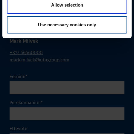
Allow selection
Use necessary cookies only
MÜÜGIJUHT
Mark Milvek
+372 56560000
mark.milvek@utugroup.com
Eesnimi
*
Perekonnanimi
*
Ettevõte