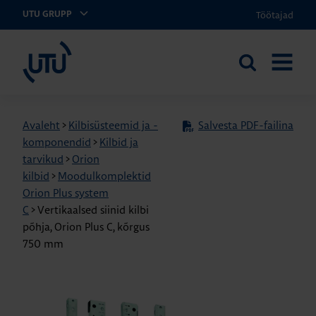
Töötajad
UTU GRUPP
UTU Eesti
Otsi
AVA
saidilt
MENÜÜ
Avaleht
>
Kilbisüsteemid ja -
Salvesta PDF-failina
komponendid
>
Kilbid ja
tarvikud
>
Orion
kilbid
>
Moodulkomplektid
Orion Plus system
C
>
Vertikaalsed siinid kilbi
põhja, Orion Plus C, kõrgus
750 mm