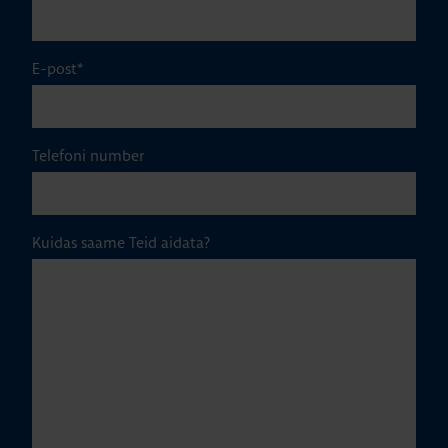
E-post
*
Telefoni number
Kuidas saame Teid aidata?