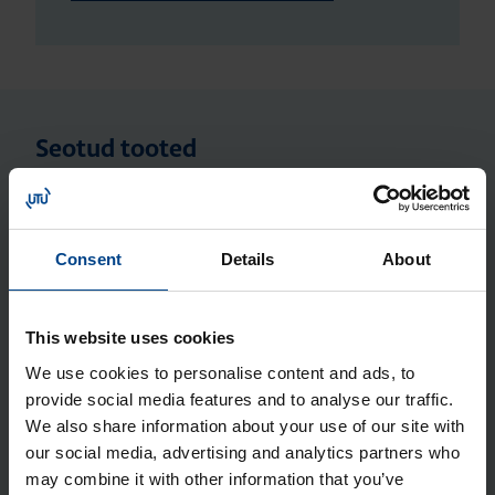
Seotud tooted
Jao­tus­kilp Orion Plus, aknaga,
800x500x200 mm, metall, IP65
Consent
Details
About
Tootekood: FL171A
Moo­dul­sisu Orion Plus C, 5×22 moo­
This website uses cookies
du­lit, 750×500 mm
We use cookies to personalise content and ads, to
Tootekood: FL995A
provide social media features and to analyse our traffic.
Jao­tus­kilp Orion Plus, 800x500x200
We also share information about your use of our site with
mm, metall, IP65
our social media, advertising and analytics partners who
may combine it with other information that you’ve
Tootekood: FL121A