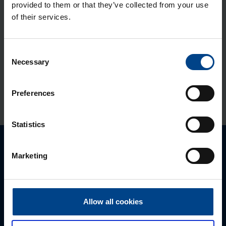
provided to them or that they’ve collected from your use
Jao­tus­kilp Orion Plus, 800x500x250
of their services.
mm, metall, IP65
Tootekood: FL122A
Consent
Necessary
Jao­tus­kilp Orion Plus, aknaga,
Selection
800x500x250 mm, metall, IP65
Tootekood: FL172A
Preferences
Statistics
Palun võtke meiega ühendust
Marketing
Allow all cookies