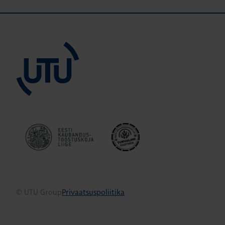
© UTU Group
Privaatsuspoliitika