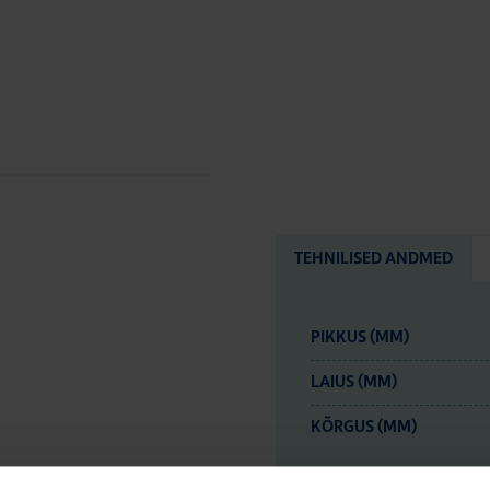
TEHNILISED ANDMED
PIKKUS (MM)
LAIUS (MM)
KÕRGUS (MM)