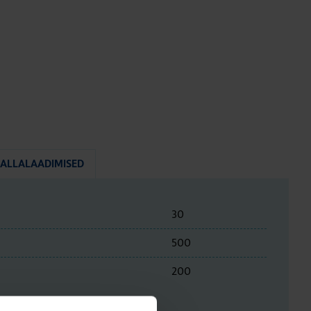
ALLALAADIMISED
30
500
200