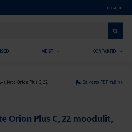
Töötajad
OTSI
ISED
MEIST
KONTAKTID
Ava
Ava
alammenüü
alamm
a kate Orion Plus C, 22
Salvesta PDF-failina
e Orion Plus C, 22 moodulit,