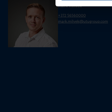
Mark Milvek
+372 56560000
mark.milvek@utugroup.com