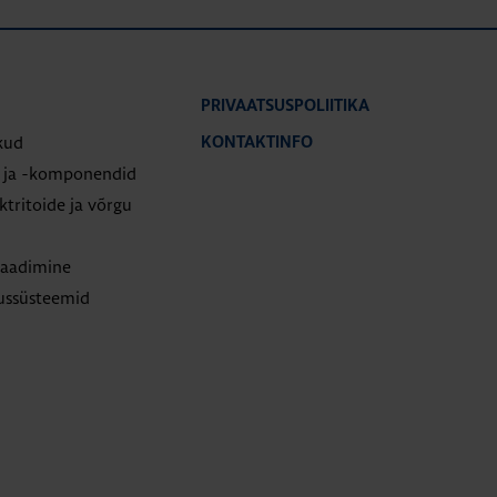
PRIVAATSUSPOLIITIKA
kud
KONTAKTINFO
d ja -komponendid
tritoide ja võrgu
laadimine
tussüsteemid