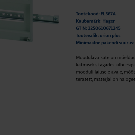
Tootekood: FL367A
Kaubamärk: Hager
GTIN: 3250610671245
Tootevalik: orion plus
Minimaalne pakendi suurus:
Moodulava kate on mõeldud 
katmiseks, tagades kilbi esip
mooduli laiusele avale, mõõ
terasest, materjal on haloge