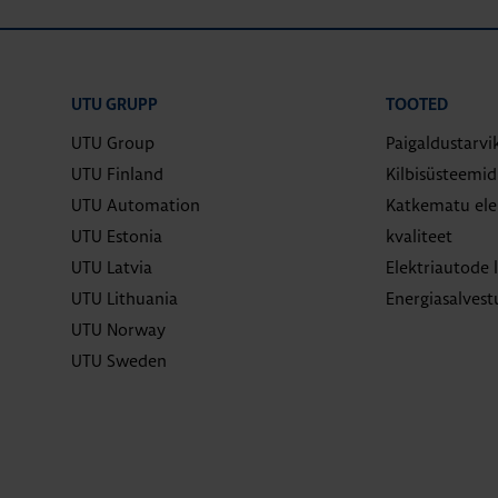
UTU GRUPP
TOOTED
UTU Group
Paigaldustarvi
UTU Finland
Kilbisüsteemi
UTU Automation
Katkematu elek
UTU Estonia
kvaliteet
UTU Latvia
Elektriautode 
UTU Lithuania
Energiasalves
UTU Norway
UTU Sweden