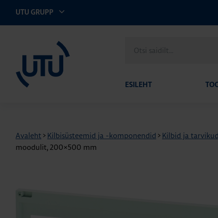
UTU GRUPP
UTU Eesti
Otsi
saidilt
ESILEHT
TO
Avaleht
>
Kilbisüsteemid ja -komponendid
>
Kilbid ja tarviku
moodulit, 200×500 mm