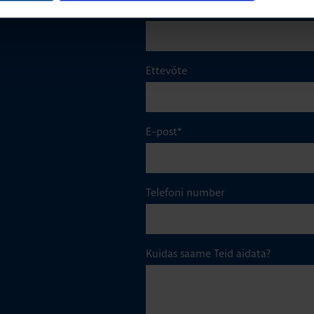
Perekonnanimi
*
Ettevõte
E-post
*
Telefoni number
Kuidas saame Teid aidata?