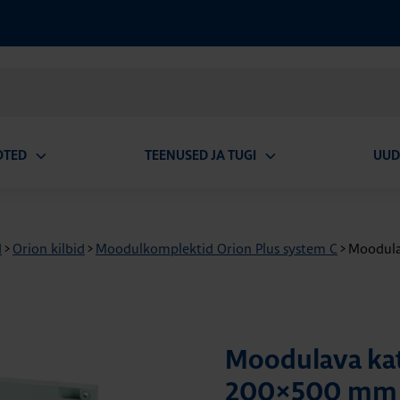
OTED
TEENUSED JA TUGI
UUD
Ava
Ava
alammenüü
alammenüü
d
>
Orion kilbid
>
Moodulkomplektid Orion Plus system C
>
Moodulav
Moodulava kat
200×500 mm