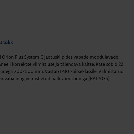
 1 tükk
Orion Plus System C jaotuskilpides vabade moodulavade
aneeli korrektse viimistluse ja täiendava kaitse. Kate sobib 22
tudega 200×500 mm. Vastab IP30 kaitseklassile. Valmistatud
enivaba ning viimistletud halli värvitooniga (RAL7035).