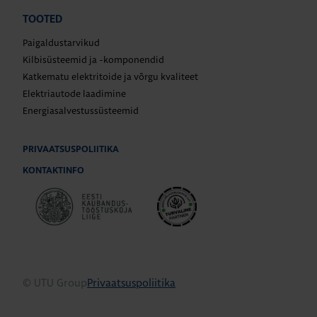
TOOTED
Paigaldustarvikud
Kilbisüsteemid ja -komponendid
Katkematu elektritoide ja võrgu kvaliteet
Elektriautode laadimine
Energiasalvestussüsteemid
PRIVAATSUSPOLIITIKA
KONTAKTINFO
© UTU Group
Privaatsuspoliitika