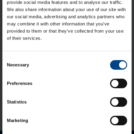
provide social media features and to analyse our traffic.
Jao­tus­kilp Orion Plus, aknaga,
We also share information about your use of our site with
350x300x200 mm, metall, IP65
our social media, advertising and analytics partners who
may combine it with other information that you’ve
Tootekood: FL155A
provided to them or that they’ve collected from your use
Jao­tus­kilp Orion Plus, 350x300x160
of their services.
mm, polües­ter, IP65
Tootekood: FL204B
Consent
Necessary
Jao­tus­kilp Orion Plus, 350x300x160
Selection
mm, metall, IP65
Tootekood: FL104A
Preferences
Polües­ter­kilp Orion Plus, aknaga,
Statistics
350x300x160 mm, IP65
Tootekood: FL254B
Marketing