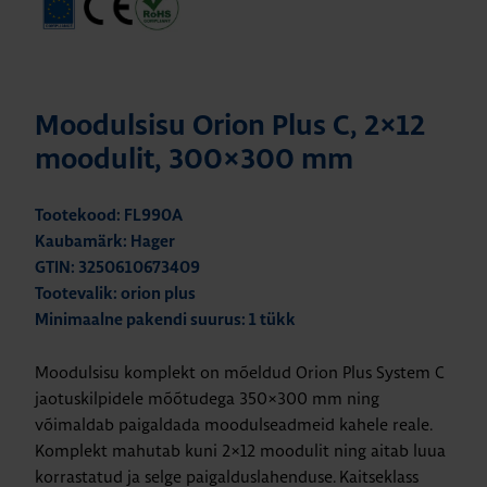
Moodulsisu Orion Plus C, 2×12
moodulit, 300×300 mm
Tootekood: FL990A
Kaubamärk: Hager
GTIN: 3250610673409
Tootevalik: orion plus
Minimaalne pakendi suurus: 1 tükk
Moodulsisu komplekt on mõeldud Orion Plus System C
jaotuskilpidele mõõtudega 350×300 mm ning
võimaldab paigaldada moodulseadmeid kahele reale.
Komplekt mahutab kuni 2×12 moodulit ning aitab luua
korrastatud ja selge paigalduslahenduse. Kaitseklass