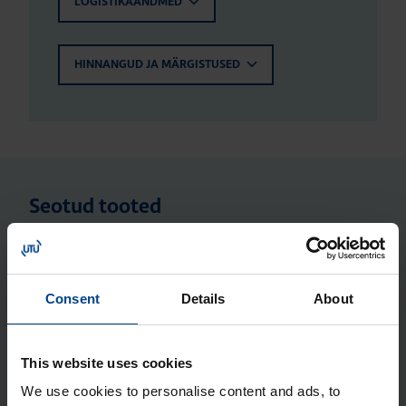
LOGISTIKAANDMED
HINNANGUD JA MÄRGISTUSED
Seotud tooted
Ver­ti­kaal­sed sii­nid kilbi põhja, Orion
Plus C, kõr­gus 300 mm
Consent
Details
About
Tootekood: FL461A
Jao­tus­kilp Orion Plus, aknaga,
This website uses cookies
350x300x160 mm, metall, IP65
We use cookies to personalise content and ads, to
Tootekood: FL154A