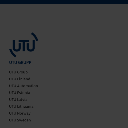
UTU GRUPP
UTU Group
UTU Finland
UTU Automation
UTU Estonia
UTU Latvia
UTU Lithuania
UTU Norway
UTU Sweden