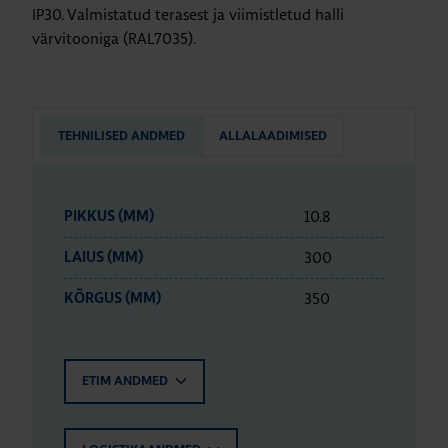
IP30. Valmistatud terasest ja viimistletud halli
värvitooniga (RAL7035).
TEHNILISED ANDMED
ALLALAADIMISED
10.8
PIKKUS (MM)
300
LAIUS (MM)
350
KÕRGUS (MM)
ETIM ANDMED