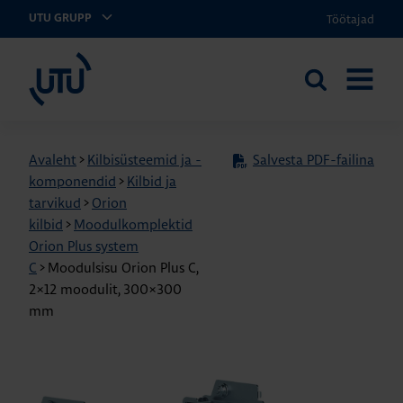
Töötajad
UTU GRUPP
UTU Eesti
Otsi
AVA
saidilt
MENÜÜ
Avaleht
>
Kilbisüsteemid ja -
Salvesta PDF-failina
komponendid
>
Kilbid ja
tarvikud
>
Orion
kilbid
>
Moodulkomplektid
Orion Plus system
C
>
Moodulsisu Orion Plus C,
2×12 moodulit, 300×300
mm