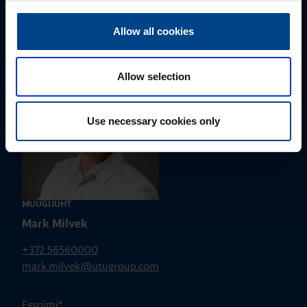
Palun võtke meiega ühendust
Allow all cookies
Allow selection
Use necessary cookies only
MÜÜGIJUHT
Mark Milvek
+372 56560000
mark.milvek@utugroup.com
Eesnimi
*